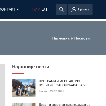
КОНТАКТ
ЋИР
LAT
Пријава
Насловна
Послови
Најновије вести
ПРОГРАМИ И МЕРЕ АКТИВНЕ
ПОЛИТИКЕ ЗАПОШЉАВАЊА У
ОПШТИНИ КЛАДОВО
Вести
23.07.2026.
Додатна средства за запошљавање