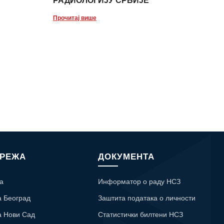
РАДИОЛОГИЈУ СРБИЈЕ
Прочитај више
МРЕЖА
ДОКУМЕНТА
а
Информатор о раду НСЗ
а Београд
Заштита података о личности
а Нови Сад
Статистички билтени НСЗ