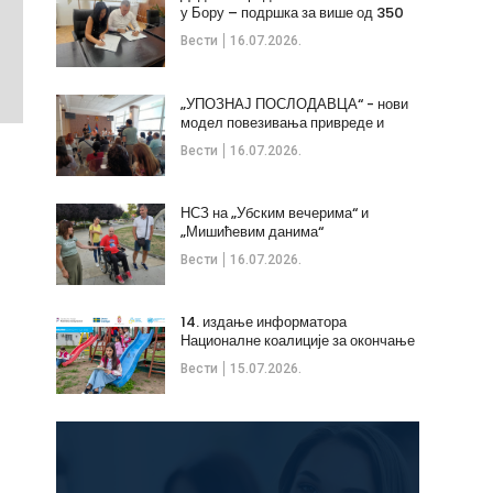
у Бору – подршка за више од 350
незапослених
Вести
16.07.2026.
„УПОЗНАЈ ПОСЛОДАВЦА“ - нови
модел повезивања привреде и
стручних кадрова
Вести
16.07.2026.
НСЗ на „Убским вечерима“ и
„Мишићевим данима“
Вести
16.07.2026.
14. издање информатора
Националне коалиције за окончање
дечијих бракова
Вести
15.07.2026.