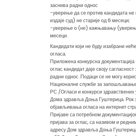
заснива радни однос
-уверење да се против кандидата не 
издаје суд) не старије од 6 месеци;
-уверење о (не) кажњавању (уверење 
месеци.
Кандидати који не буду изабрани нећ
огласа.
Приложена конкурсна документација 
оглас кандидат даје своју сагласност
радни однос .Подаци се не могу корис
Националне службе за запошљавање
РС /Огласи и конкурси здравствених 
Дома здравља Доња Гуштерица. Рок з
објављивања огласа на интернет ст
Пријаве са потребном документацијом
пријава за оглас, са називом и редни
адресу Дом здравља Доња Гуштерица