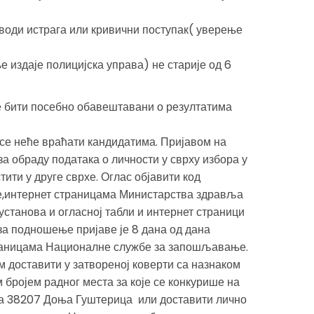
води истрага или кривични поступак( уверење
издаје полицијска управа) не старије од 6
е бити посебно обавештавани о резултатима
се неће враћати кандидатима. Пријавом на
 за обраду података о личности у сврху избора у
тити у друге сврхе. Оглас објавити код
,интернет страницама Министарства здравља
установа и огласној табли и интернет страници
а подношење пријаве је 8 дана од дана
раницама Националне службе за запошљавање.
 доставити у затвореној коверти са назнаком
м бројем радног места за које се конкурише на
 38207 Доња Гуштерица или доставити лично