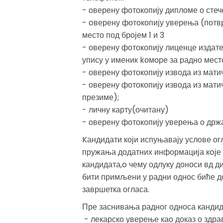
- оверену фотокопију дипломе о сте
- oверену фотокопију уверења (потв
место под бројем 1 и 3
- оверену фотокопију лиценце издат
упису у именик kоморе за радно место
- оверену фотокопију извода из мати
- оверену фотокопију извода из мати
презиме);
- личну карту(очитану)
- оверену фотокопију уверења о држ
Kандидати који испуњавају услове ог
пружања додатних информација кoје 
кандидата,o чему одлуку доноси вд ди
бити примљени у радни однос биће до
завршетка огласа.
Пре заснивања радног односа кандида
- лекарско уверење као доказ о здра