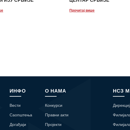
ГИЈУ СРБИЈЕ
ЦЕНТАР СРБИЈЕ
ше
Прочитај више
ИНФО
О НАМА
НСЗ 
Вести
Конкурси
Дирекциј
Саопштења
Правни акти
Филијал
Догађаји
Пројекти
Филијал