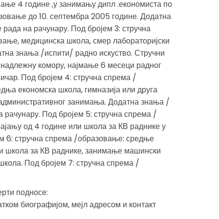
мање 4 године ,у занимању дипл .економиста по
азовање до 10. септембра 2005 године. Додатна
 рада на рачунару. Под бројем 3: стручна
ање, медицинска школа, смер лабораторијски
атна знања /испити/ радно искуство. Стручни
 надлежну комору, најмање 6 месеци радног
ичар. Под бројем 4: стручна спрема /
дња економска школа, гимназија или друга
 административног занимања. Додатна знања /
 рачунару. Под бројем 5: стручна спрема /
јању од 4 године или школа за КВ раднике у
м 6: стручна спрема /образовање: средње
ли школа за КВ раднике, занимање машински
школа. Под бројем 7: стручна спрема /
ерти подносе:
атком биографијом, мејл адресом и контакт