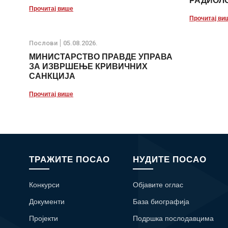
РАДИОЛО
Прочитај више
Прочитај ви
Послови
05.08.2026.
МИНИСТАРСТВО ПРАВДЕ УПРАВА
ЗА ИЗВРШЕЊЕ КРИВИЧНИХ
САНКЦИЈА
Прочитај више
ТРАЖИТЕ ПОСАО
НУДИТЕ ПОСАО
Конкурси
Објавите оглас
Документи
База биографија
Пројекти
Подршка послодавцима