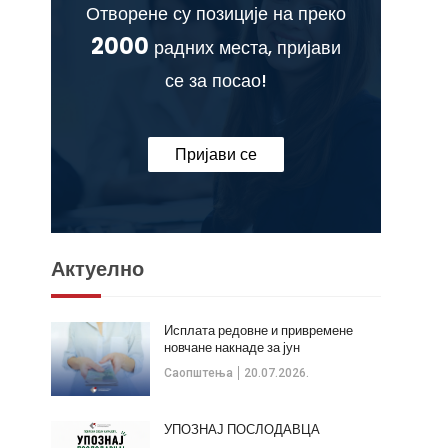
Отворене су позиције на преко
2000
радних места, пријави
се за посао!
Пријави се
Актуелно
Исплата редовне и привремене
новчане накнаде за јун
Саопштења
20.07.2026.
УПОЗНАЈ ПОСЛОДАВЦА