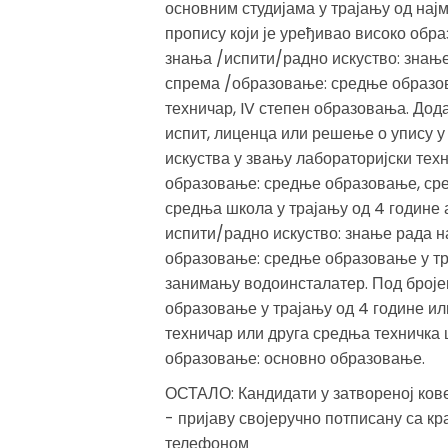
основним студијама у трајању од нај
пропису који је уређивао високо обр
знања /испити/радно искуство: знање
спрема /образовање: средње образов
техничар, IV степен образовања. Дод
испит, лиценца или решење о упису у
искуства у звању лабораторијски техн
образовање: средње образовање, сре
средња школа у трајању од 4 године
испити/радно искуство: знање рада на
образовање: средње образовање у тра
занимању водоинсталатер. Под броје
образовање у трајању од 4 године и
техничар или друга средња техничка 
образовање: основно образовање.
ОСТАЛО: Кандидати у затвореној ков
- пријаву својеручно потписану са кр
телефоном