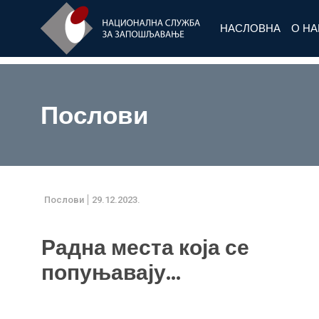
НАСЛОВНА
О Н
Послови
Послови
29.12.2023.
Радна места која се
попуњавају...