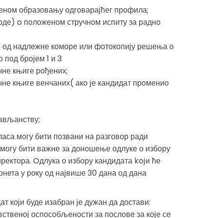
ченом образовању одговарајћег профила;
рде) o положеном стручном испиту за радно
е од надлежне коморе или фотокопију решења о
 под бројем 1 и 3
чне књиге рођених;
чне књиге венчаних( ако је кандидат променио
ављанству;
ласа могу бити позвани на разговор ради
могу бити важне за доношење одлуке о избору
ректора. Oдлука о избору кандидата koји ће
нета у року од највише 30 дана од дана
т који буде изабран је дужан да достави:
вственој оспособљености за послове за које се