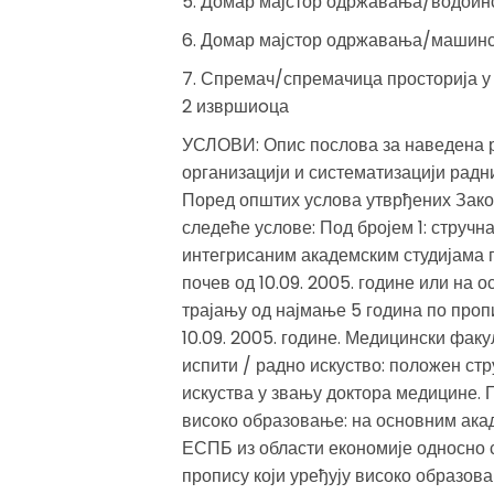
5. Домар мајстор одржавања/водоин
6. Домар мајстор одржавања/машинс
7. Спремач/спремачица просторија у 
2 извршиoца
УСЛОВИ: Опис послова за наведена р
организацији и систематизацији рад
Поред општих услова утврђених Закон
следеће услове: Под бројем 1: струч
интегрисаним академским студијама п
почев од 10.09. 2005. године или на 
трајању од најмање 5 година по проп
10.09. 2005. године. Медицински факу
испити / радно искуство: положен стр
искуства у звању доктора медицине. 
високо образовање: на основним ака
ЕСПБ из области економије односно с
пропису који уређују високо образова