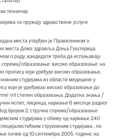
сталатер
ки техничар
којима се пружају здравствене услуге
адна места утврђен је Правилником о
них места Дома здравља Доња Гуштерица.
ом о раду ,кандидати треба да испуњавају
на спрема/образовање: високо образовање: на
о пропису који уређује високо образовање,
основним студијама из области медицине у
ису који је уређивао високо образовање до
лтет VII степен образовања. Додатна знања /
учни испит, лиценца, најмање 6 месеци радног
Под бројем 2: стручна спрема/образовање:
демским студијама у обиму од најмање 240
пецијалистићким струковним студијама , по
ње почев од 10.септембра 2005. године; на