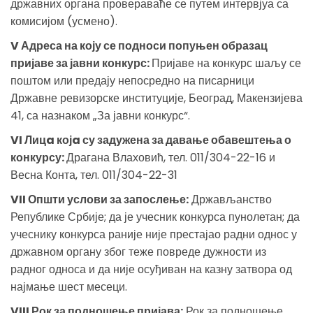
државних органа провераваће се путем интервјуа са
комисијом (усмено).
V Адреса на коју се подноси попуњен образац
пријаве за јавни конкурс:
Пријаве на конкурс шаљу се
поштом или предају непосредно на писарници
Државне ревизорске институције, Београд, Макензијева
41, са назнаком „За јавни конкурс“.
VI Лицa којa су задужена за давање обавештења о
конкурсу:
Драгана Влаховић, тел. 011/304-22-16 и
Весна Конта, тел. 011/304-22-31
VII Општи услови за запослење:
Држављанство
Републике Србије; да је учесник конкурса пунолетан; да
учеснику конкурса раније није престајао радни однос у
државном органу због теже повреде дужности из
радног односа и да није осуђиван на казну затвора од
најмање шест месеци.
VIII Рок за подношење пријава:
Рок за подношење