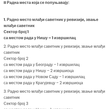
II Радна места која се попуњавају:
1. Радно место млађи саветник у ревизији, звање
млађи саветник
Сектор број 1
са местом рада у Нишу – 1 извршилац
2. Радно место млађи саветник у ревизији, звање млађи
саветник
Сектор број 2
са местом рада у Београду – 1 извршилац
са местом рада у Нишу – 2 извршиоца
са местом рада у Новом Саду – 1 извршилац
са местом рада у Крагујевцу – 2 извршиоца
3. Радно место млађи саветник у ревизији, звање млађи
саветник
Сектор број 3