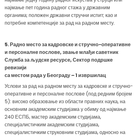
најмање пет година радног стажа у државним
органима; положен државни стручни испит; као и
потребне компетенције за рад на радном месту.
5. Радно место за кадровске и стручно-оперативне
и персоналне послове, звање млађи саветник
Служба за људске ресурсе, Сектор подршке
ревизији
са местом рада у Београду – 1 извршилац
Услови за рад на радном месту за кадровске и стручно-
оперативне и персоналне послове (под редним бројем
5): високо образовање из области правних наука, на
основним академским студијама у обиму од најмање
240 ЕСПБ, мастер академским студијама,
специјалистичким академским студијама,
специјалистичким струковним студијама, односно на