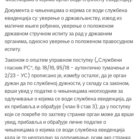
Документа о чињеницама о којима се води службена
евиденција су: уверење о држављанству, извод из
матичне књиге рођених, уверење о положеном
државном стручном испиту за рад у државним
органима, односно уверење о положеном правосудном
испиту.
Законом о општем управном поступку („Службени
гласник РС“, бр. 18/16, 95/18 - аутентично тумачење и
2/23 - УС) прописано је, између осталог, да је орган
дужан да по службеној дужности, у складу са законом,
врши увид у податке о чињеницама неопходним за
одлучивање о којима се води службена евиденција, да
их прибавља и обрађује (члан 9 став 3); да у поступку
који се покреће по захтеву странке орган може да врши
увид, прибавља и обрађује личне податке о
чињеницама о којима се води службена евиденција
када је то неопходно за одлучивање, осим ако странка