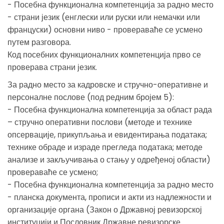
- Посебна функционална компетенција за радно место
- страни језик (енглески или руски или немачки или
француски) основни ниво - провераваће се усмено
путем разговора.
Код посебних функционалних компетенција прво се
проверава страни језик.
За радно место за кадровске и стручно-оперативне и
персоналне послове (под редним бројем 5):
- Посебна функционална компетенција за област рада
– стручно оперативни послови (методе и технике
опсервације, прикупљања и евидентирања података;
технике обраде и израде прегледа података; методе
анализе и закључивања о стању у одређеној области)
провераваће се усмено;
- Посебна функционална компетенција за радно место
- планска документа, прописи и акти из надлежности и
организације органа (Закон о Државној ревизорској
институцији и Пословник Државне ревизорске