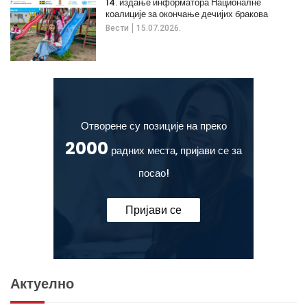
14. издање информатора Националне
коалиције за окончање дечијих бракова
Вести
15.07.2026.
Отворене су позиције на преко
2000
радних места, пријави се за
посао!
Пријави се
Актуелно