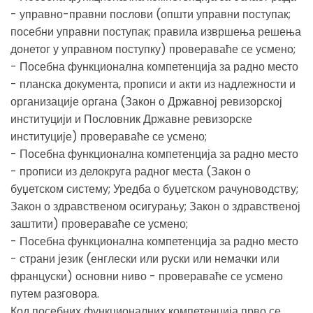
- управно-правни послови (општи управни поступак;
посебни управни поступак; правила извршења решења
донетог у управном поступку) провераваће се усмено;
- Посебна функционална компетенција за радно место
- планска документа, прописи и акти из надлежности и
организације органа (Закон о Државној ревизорској
институцији и Пословник Државне ревизорске
институције) провераваће се усмено;
- Посебна функционална компетенција за радно место
- прописи из делокруга радног места (Закон о
буџетском систему; Уредба о буџетском рачуноводству;
Закон о здравственом осигурању; Закон о здравственој
заштити) провераваће се усмено;
- Посебна функционална компетенција за радно место
- страни језик (енглески или руски или немачки или
француски) основни ниво - провераваће се усмено
путем разговора.
Код посебних функционалних компетенција прво се