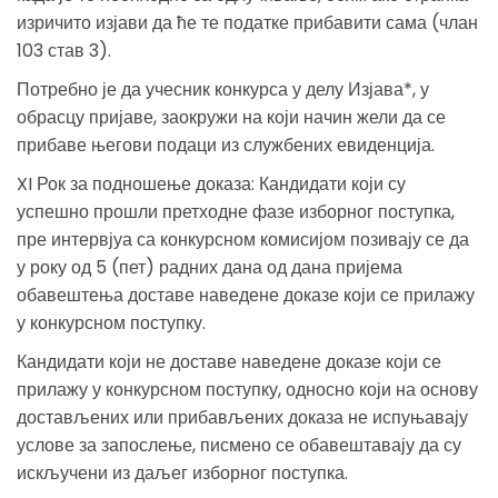
изричито изјави да ће те податке прибавити сама (члан
103 став 3).
Потребно је да учесник конкурса у делу Изјава*, у
обрасцу пријаве, заокружи на који начин жели да се
прибаве његови подаци из службених евиденција.
XI Рок за подношење доказа: Кандидати који су
успешно прошли претходне фазе изборног поступка,
пре интервјуа са конкурсном комисијом позивају се да
у року од 5 (пет) радних дана од дана пријема
обавештења доставе наведене доказе који се прилажу
у конкурсном поступку.
Кандидати који не доставе наведене доказе који се
прилажу у конкурсном поступку, односно који на основу
достављених или прибављених доказа не испуњавају
услове за запослење, писмено се обавештавају да су
искључени из даљег изборног поступка.