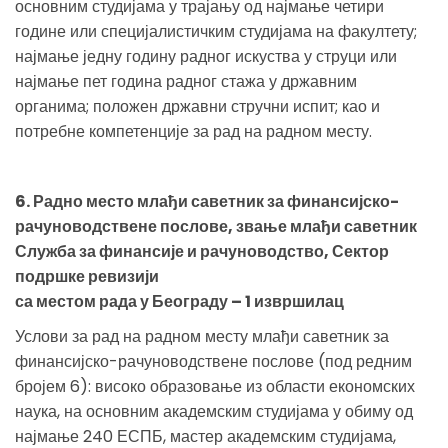
основним студијама у трајању од најмање четири
године или специјалистичким студијама на факултету;
најмање једну годину радног искуства у струци или
најмање пет година радног стажа у државним
органима; положен државни стручни испит; као и
потребне компетенције за рад на радном месту.
6. Радно место млађи саветник за финансијско-
рачуноводствене послове, звање млађи саветник
Служба за финансије и рачуноводство, Сектор
подршке ревизији
са местом рада у Београду – 1 извршилац
Услови за рад на радном месту млађи саветник за
финансијско-рачуноводствене послове (под редним
бројем 6): високо образовање из области економских
наука, на основним академским студијама у обиму од
најмање 240 ЕСПБ, мастер академским студијама,