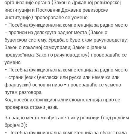
организације органа (Закон о Државној ревизорској
институцији и Пословник Државне ревизорске
институције) провераваће се усмено;
- Посебна функционална компетенција за радно место
- прописи из делокруга радног места (Закон о
буџетском систему; Уредба о буџетском рачуноводству;
Закон о локалној самоуправи; Закон о јавним
предузећима; Закон о рачуноводству) провераваће се
усмено;
- Посебна функционална компетенција за радно место
- страни језик (енглески или руски или немачки или
француски) основни ниво - провераваће се усмено
путем разговора.
Код посебних функционалних компетенција прво се
проверава страни језик.
За радно место млађи саветник у ревизији (под редним
бројем 3):
- Посебна функционална компетенција за област рада