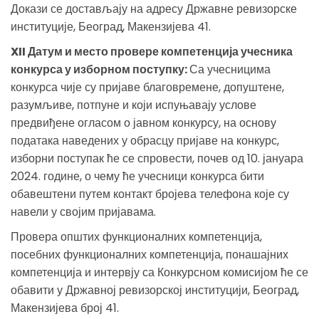
Докази се достављају на адресу Државне ревизорске
институције, Београд, Макензијева 41.
XII Датум и место провере компетенција учесника
конкурса у изборном поступку:
Са учесницима
конкурса чије су пријаве благовремене, допуштене,
разумљиве, потпуне и који испуњавају услове
предвиђене огласом о јавном конкурсу, на основу
података наведених у обрасцу пријаве на конкурс,
изборни поступак ће се спровести, почев од 10. јануара
2024. године, о чему ће учесници конкурса бити
обавештени путем контакт бројева телефона које су
навели у својим пријавама.
Провера општих функционалних компетенција,
посебних функционалних компетенција, понашајних
компетенција и интервју са Конкурсном комисијом ће се
обавити у Државној ревизорској институцији, Београд,
Макензијева број 41.