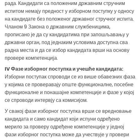
рада. Кандидати са положеним државним стручним
испитом немају предност у изборном поступку у односу
на кандидате без положеног државног стручног испита.
Чланом 9 Закона о државним службеницима,
прописано је да су кандидатима при запошљавању у
државни орган, под једнаким условима доступна сва
радна места и да се избор кандидата врши на основу
провере компетенција.
IV Фазе изборног поступка и учешће кандидата:
Изборни поступак спроводи се из више обавезних фаза
у којима се проверавају опште функционалне, посебне
функционалне и понашајне компетенције и фазе у којој
се спроводи интервју са комисијом.
У свакој фази изборног поступка врши се вредновање
кандидата и само кандидат који испуни одређено
мерило за проверу одређене компетенције у једној
фази изборног поступка може да учествује у провери