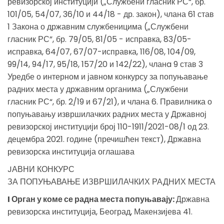
ревизорској институцији („Службени гласник РС“, бр.
101/05, 54/07, 36/10 и 44/18 - др. закон), члана 61 став
1 Закона о државним службеницима („Службени
гласник РС”, бр. 79/05, 81/05 - исправка, 83/05-
исправка, 64/07, 67/07-исправка, 116/08, 104/09,
99/14, 94/17, 95/18, 157/20 и 142/22), чланa 9 став 3
Уредбе о интерном и јавном конкурсу за попуњавање
радних места у државним органима („Службени
гласник РС“, бр. 2/19 и 67/21), и члана 6. Правилника о
попуњавању извршилачких радних места у Државној
ревизорској институцији број 110-1911/2021-08/1 од 23.
децембра 2021. године (пречишћен текст), Државна
ревизорска институција оглашава
JАВНИ КОНКУРС
ЗА ПОПУЊАВАЊЕ ИЗВРШИЛАЧКИХ РАДНИХ МЕСТА
I Орган у коме се радна места попуњавају:
Државна
ревизорска институција, Београд, Макензијева 41.