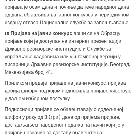
пријава је осам дана и почиње да тече наредног дана
од дана објављивања јавног конкурса у периодичном
издању огласа Националне службе за запошљавање.
IX Пријава на јавни конкурс
врши се на Обрасцу
пријаве који је доступан на интернет презентацији
Државне ревизорске институције и Службе за
управљање кадровима или у штампаној верзији у
писарници Државне ревизорске институције, Београд,
Макензијева број 41.
Приликом предаје пријаве на јавни конкурс, пријава
добија шифру под којом подносилац пријаве учествује
у даљем изборном поступку.
Подносиоци пријаве се обавештавају о додељеној
шифри у року од 3 (три) дана од пријема пријаве,
достављањем наведеног податка на начин који је у
пријави назначио за доставу обавештења.