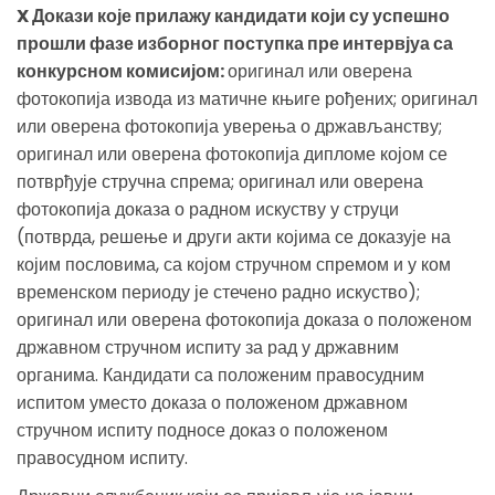
X Докази које прилажу кандидати који су успешно
прошли фазе изборног поступка пре интервјуа са
конкурсном комисијом:
оригинал или оверена
фотокопија извода из матичне књиге рођених; оригинал
или оверена фотокопија уверења о држављанству;
оригинал или оверена фотокопија дипломе којом се
потврђује стручна спрема; оригинал или оверена
фотокопија доказа о радном искуству у струци
(потврда, решење и други акти којима се доказује на
којим пословима, са којом стручном спремом и у ком
временском периоду је стечено радно искуство);
оригинал или оверена фотокопија доказа о положеном
државном стручном испиту за рад у државним
органима. Кандидати са положеним правосудним
испитом уместо доказа о положеном државном
стручном испиту подносе доказ о положеном
правосудном испиту.