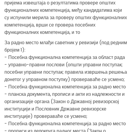
пријема извештаја о резултатима провере општих
функционалних компетенција, међу кандидатима који
су испунили мерила за проверу општих функционалних
компетенција, врши се провера посебних
функционалних компетенција, и то
За радно место млађи саветник у ревизији (под редним
бројем 1):
- Посебна функционална компетенција за област рада
- управно-правни послови (општи управни поступак;
посебни управни поступак; правила извршења решења
донетог у управном поступку) провераваће се усмено;
- Посебна функционална компетенција за радно место
- планска документа, прописи и акти из надлежности и
организације органа (Закон о Државној ревизорској
институцији и Пословник Државне ревизорске
институције) провераваће се усмено;
- Посебна функционална компетенција за радно место
- прописи из делокруга радног места (Закон о