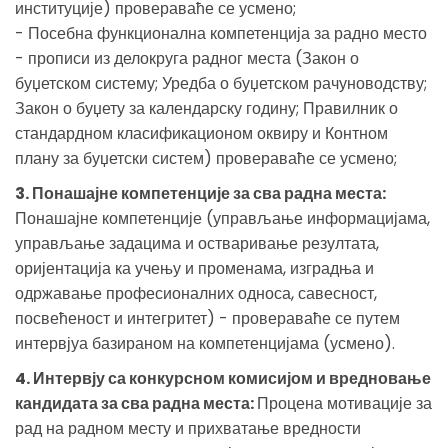
институције) провераваће се усмено;
- Посебна функционална компетенција за радно место
- прописи из делокруга радног места (Закон о
буџетском систему; Уредба о буџетском рачуноводству;
Закон о буџету за календарску годину; Правилник о
стандардном класификационом оквиру и Контном
плану за буџетски систем) провераваће се усмено;
3. Понашајне компетенције за сва радна места:
Понашајне компетенције (управљање информацијама,
управљање задацима и остваривање резултата,
оријентација ка учењу и променама, изградња и
одржавање професионалних односа, савесност,
посвећеност и интегритет) - провераваће се путем
интервјуа базираном на компетенцијама (усмено).
4. Интервју са конкурсном комисијом и вредновање
кандидата за сва радна места:
Процена мотивације за
рад на радном месту и прихватање вредности