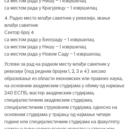
са местом рада у Нишу – 1 извршилац
са местом рада у Крагујевцу – 1 извршилац
4. Радно место млађи саветник у ревизији, звање
млађи саветник
Сектор број 4
са местом рада у Београду – 1 извршилац
са местом рада у Нишу – 1 извршилац
са местом рада у Новом Саду – 1 извршилац
Услови за рад на радном месту млађи саветник у
ревизији (под редним бројем 1, 2, 3 и 4): високо
образовање из области економских или правних наука,
на основним академским студијама у обиму од најмање
240 ЕСПБ, мастер академским студијама,
специјалистичким академским студијама,
специјалистичким струковним студијама, односно на
основним студијама у трајању од најмање четири
године или специјалистичким студијама на факултету;
најмање једну годину радног искуства у струци или