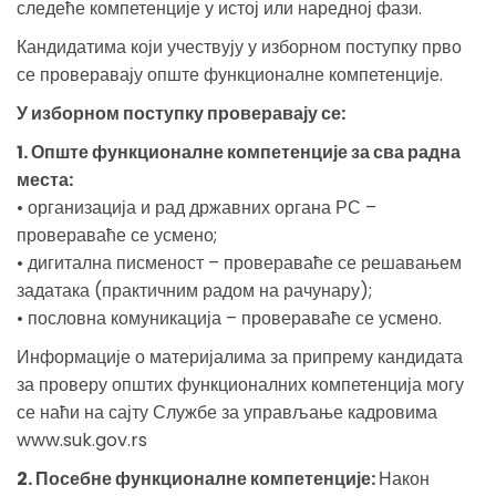
следеће компетенције у истој или наредној фази.
Кандидатима који учествују у изборном поступку прво
се проверавају опште функционалне компетенције.
У изборном поступку проверавају се:
1. Опште функционалне компетенције за сва радна
места:
• организација и рад државних органа РС –
провераваће се усмено;
• дигитална писменост – провераваће се решавањем
задатака (практичним радом на рачунару);
• пословна комуникација – провераваће се усмено.
Информације о материјалима за припрему кандидата
за проверу општих функционалних компетенција могу
се наћи на сајту Службе за управљање кадровима
www.suk.gov.rs
2. Посебне функционалне компетенције:
Након