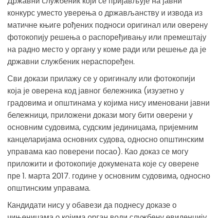
Државни службеник који се пријављује на јавни
конкурс уместо уверења о држављанству и извода из
матичне књиге рођених подноси оригинал или оверену
фотокопију решења о распоређивању или премештају
на радно место у органу у коме ради или решење да је
државни службеник нераспоређен.
Сви докази прилажу се у оригиналу или фотокопији
која је оверена код јавног бележника (изузетно у
градовима и општинама у којима нису именовани јавни
бележници, приложени докази могу бити оверени у
основним судовима, судским јединицама, пријемним
канцеларијама основних судова, односно општинским
управама као поверени посао). Као доказ се могу
приложити и фотокопије докумената које су оверене
пре 1. марта 2017. године у основним судовима, односно
општинским управама.
Кандидати нису у обавези да поднесу доказе о
чињеницама о којима орган води службену евиденцију.