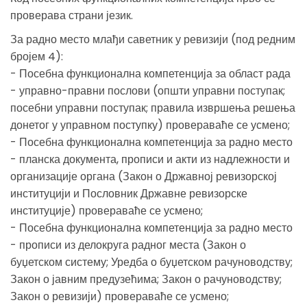
проверава страни језик.
За радно место млађи саветник у ревизији (под редним
бројем 4):
- Посебна функционална компетенција за област рада
- управно-правни послови (општи управни поступак;
посебни управни поступак; правила извршења решења
донетог у управном поступку) провераваће се усмено;
- Посебна функционална компетенција за радно место
- планска документа, прописи и акти из надлежности и
организације органа (Закон о Државној ревизорској
институцији и Пословник Државне ревизорске
институције) провераваће се усмено;
- Посебна функционална компетенција за радно место
- прописи из делокруга радног места (Закон о
буџетском систему; Уредба о буџетском рачуноводству;
Закон о јавним предузећима; Закон о рачуноводству;
Закон о ревизији) провераваће се усмено;