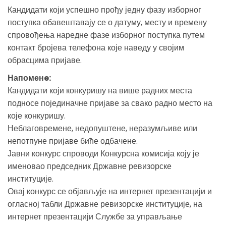
Кандидати који успешно прођу једну фазу изборног
поступка обавештавају се о датуму, месту и времену
спровођења наредне фазе изборног поступка путем
контакт бројева телефона које наведу у својим
обрасцима пријаве.
Напоменe:
Кандидати који конкуришу на више радних места
подносе појединачне пријаве за свако радно место на
које конкуришу.
Неблаговремене, недопуштене, неразумљиве или
непотпуне пријаве биће одбачене.
Јавни конкурс спроводи Конкурсна комисија коју је
именовао председник Државне ревизорске
институције.
Овај конкурс се објављује на интернет презентацији и
огласној табли Државне ревизорске институције, на
интернет презентацији Службе за управљање