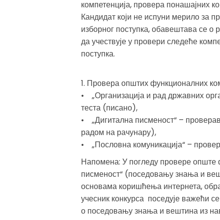
компетенција, провера понашајних ко
Кандидат који не испуни мерило за п
изборног поступка, обавештава се о р
да учествује у провери следеће компе
поступка.
1. Провера општих функционалних ком
• „Организација и рад државних орг
теста (писано),
• „Дигитална писменост“ – провера
радом на рачунару),
• „Пословна комуникација“ – провер
Напомена: У погледу провере опште 
писменост“ (поседовању знања и ве
основама коришћења интернета, обрад
учесник конкурса поседује важећи се
о поседовању знања и вештина из нав