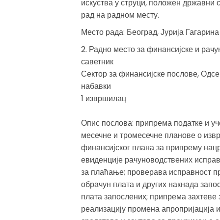
искуства у струци, положен државни с
рад на радном месту.
Место рада: Београд, Јурија Гагарина
2. Радно место за финансијске и рач
саветник
Сектор за финансијске послове, Одсе
набавки
1 извршилац
Опис послова: припрема податке и уч
месечне и тромесечне планове о извр
финансијског плана за припрему нацр
евиденције рачуноводствених исправ
за плаћање; проверава исправност п
обрачун плата и других накнада запо
плата запослених; припрема захтеве 
реализацију промена апропријација и