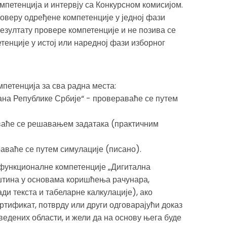
мпетенција и интервју са Конкурсном комисијом.
роверу одређене компетенције у једној фази
езултату провере компетенције и не позива се
тенције у истој или наредној фази изборног
петенција за сва радна места:
ана Републике Србије“ - провераваће се путем
ваће се решавањем задатака (практичним
аваће се путем симулације (писано).
функционалне компетенције „Дигитална
штина у основама коришћења рачунара,
и текста и табеларне калкулације), ако
ртификат, потврду или други одговарајући доказ
едених области, и жели да на основу њега буде