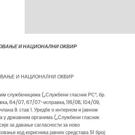
ЗОВАЊЕ И НАЦИОНАЛНИ ОКВИР
ОВАЊЕ И НАЦИОНАЛНИ ОКВИР
ним службеницима („Службени гласник РС”, бр.
ка, 64/07, 67/07-исправка, 116/08, 104/09,
 члана 9. став 1. Уредбе о интерном и јавном
а у државним органима („Службени гласник
исије за давање сагласности за ново
вање код корисника јавних средстава 51 број: