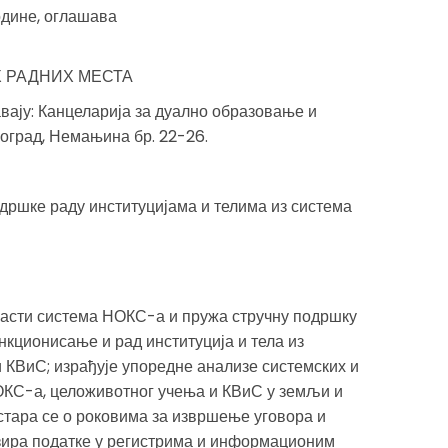
одине, оглашава
 РАДНИХ МЕСТА
авају: Канцеларија за дуално образовање и
оград, Немањина бр. 22-26.
одршке раду институцијама и телима из система
бласти система НОКС-а и пружа стручну подршку
нкционисање и рад институција и тела из
 КВиС; израђује упоредне анализе системских и
ОКС-а, целоживотног учења и КВиС у земљи и
стара се о роковима за извршење уговора и
ира податке у регистрима и информационим