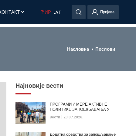
КОНТАКТ
ЋИР
LAT
Пријава
Насловна
Послови
Најновије вести
ПРОГРАМИ И МЕРЕ АКТИВНЕ
ПОЛИТИКЕ ЗАПОШЉАВАЊА У
ОПШТИНИ КЛАДОВО
Вести
23.07.2026.
Додатна средства за запошљавање