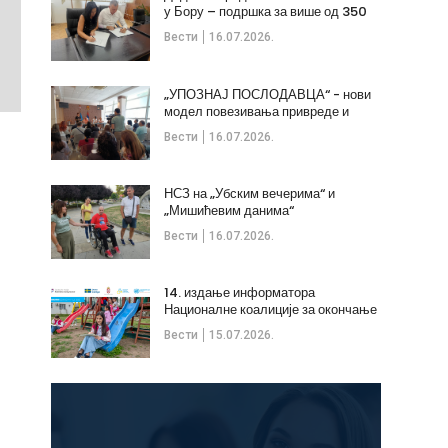
у Бору – подршка за више од 350
незапослених
Вести
16.07.2026.
„УПОЗНАЈ ПОСЛОДАВЦА“ - нови
модел повезивања привреде и
стручних кадрова
Вести
16.07.2026.
НСЗ на „Убским вечерима“ и
„Мишићевим данима“
Вести
16.07.2026.
14. издање информатора
Националне коалиције за окончање
дечијих бракова
Вести
15.07.2026.