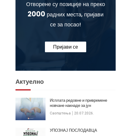
Отворене су позиције на преко
2000
радних места, пријави
се за посао!
Пријави се
Актуелно
Исплата редовне и привремене
новчане накнаде за јун
Саопштења
20.07.2026.
УПОЗНАЈ ПОСЛОДАВЦА