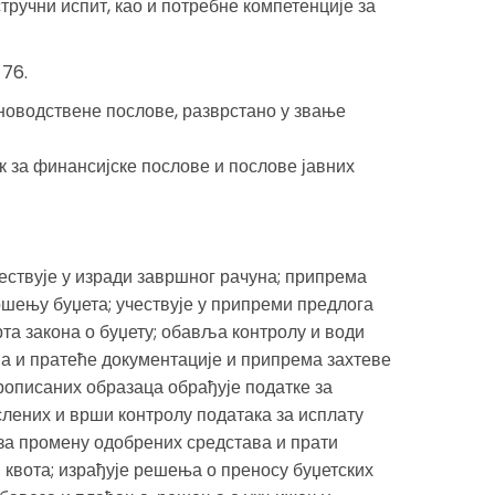
тручни испит, као и потребне компетенције за
 76.
уноводствене послове, разврстано у звање
к за финансијске послове и послове јавних
ествује у изради завршног рачуна; припрема
шењу буџета; учествује у припреми предлога
та закона о буџету; обавља контролу и води
а и пратеће документације и припрема захтеве
рописаних образаца обрађује податке за
слених и врши контролу података за исплату
за промену одобрених средстава и прати
 квота; израђује решења о преносу буџетских