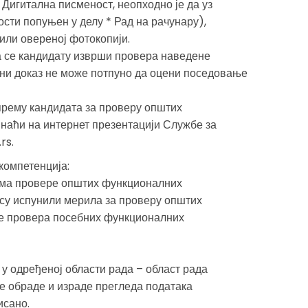
Дигитална писменост, неопходно је да уз
ости попуњен у делу * Рад на рачунару),
или овереној фотокопији.
а се кандидату изврши провера наведене
ени доказ не може потпуно да оцени поседовање
рему кандидата за проверу општих
наћи на интернет презентацији Службе за
rs.
компетенција:
има провере општих функционалних
 су испунили мерила за проверу општих
се провера посебних функционалних
у одређеној области рада – област рада
е обраде и израде прегледа података
исано.