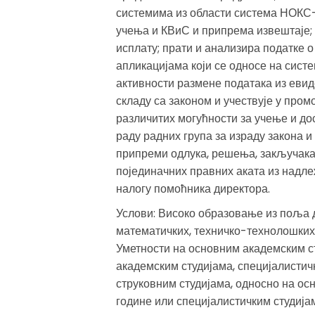
системима из области система НОКС
учења и КВиС и припрема извештаје; 
исплату; прати и анализира податке о
апликацијама који се односе на сист
активности размене података из евиде
складу са законом и учествује у про
различитих могућности за учење и до
раду радних група за израду закона и 
припреми одлука, решења, закључака,
појединачних правних аката из надле
налогу помоћника директора.
Услови: Високо образовање из поља
математичких, техничко-технолошких
Уметности на основним академским с
академским студијама, специјалистич
струковним студијама, односно на ос
године или специјалистичким студија