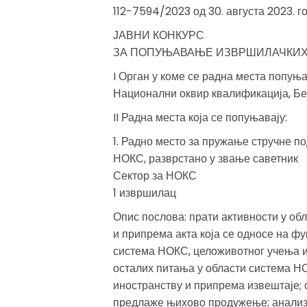
112-7594/2023 од 30. августа 2023. г
ЈАВНИ КОНКУРС
ЗА ПОПУЊАВАЊЕ ИЗВРШИЛАЧКИХ
I Орган у коме се радна места попуњ
Национални оквир квалификација, Бе
II Радна места која се попуњавају:
1. Радно место за пружање стручне п
НОКС, разврстано у звање саветник
Сектор за НОКС
1 извршилац
Опис послова: прати активности у о
и припрема акта која се односе на фу
система НОКС, целоживотног учења и
осталих питања у области система Н
иностранству и припрема извештаје; 
предлаже њихово продужење; анализ