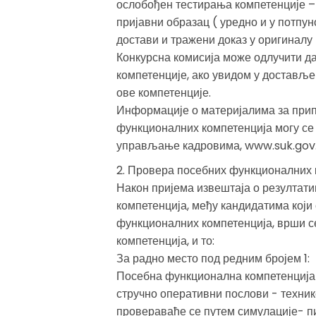
ослобођен тестирања компетенције – 
пријавни образац ( уредно и у потпун
достави и тражени доказ у оригиналу 
Конкурсна комисија може одлучити д
компетенције, ако увидом у достављ
ове компетенције.
Информације о материјалима за прип
функционалних компетенција могу се 
управљање кадровима, www.suk.gov.
2. Провера посебних функционалних 
Након пријема извештаја о резултат
компетенција, међу кандидатима који
функционалних компетенција, врши 
компетенција, и то:
За радно место под редним бројем 1:
Посебна функционална компетенција 
стручно оперативни послови - техник
провераваће се путем симулације- п