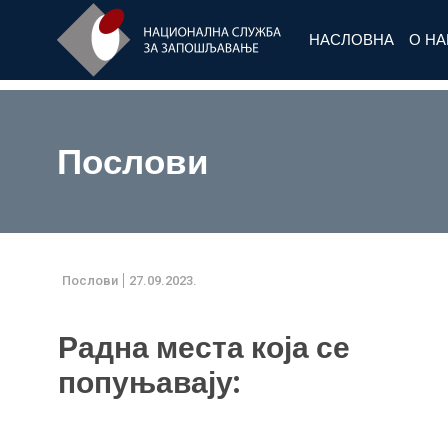
НАСЛОВНА
О Н
Послови
Послови
27.09.2023.
Радна места која се
попуњавају: