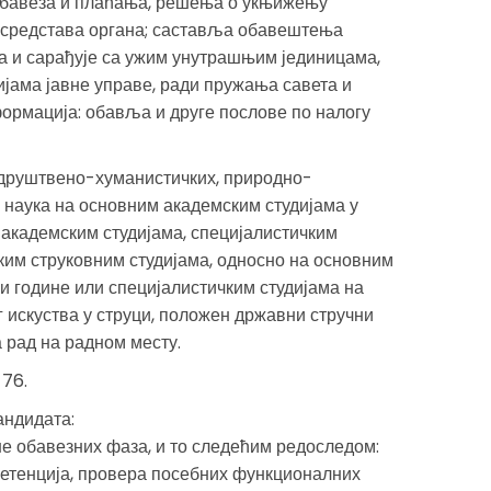
обавеза и плаћања, решења о укњижењу
 средстава органа; саставља обавештења
 и сарађује са ужим унутрашњим јединицама,
ијама јавне управе, ради пружања савета и
рмација: обавља и друге послове по налогу
 друштвено-хуманистичких, природно-
 наука на основним академским студијама у
академским студијама, специјалистичким
ким струковним студијама, односно на основним
ри године или специјалистичким студијама на
г искуства у струци, положен државни стручни
а рад на радном месту.
 76.
андидата:
е обавезних фаза, и то следећим редоследом:
етенција, провера посебних функционалних