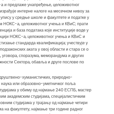
-а и предлаже унапређење, целоживотног
израђује интерне налоге на месечном нивоу за
 упису у средње школе и факултете и податке у
ем НОКС-а, целоживотног учења и КВиС; прати
нција и база података које институције воде у
моцији НОКС-а, целоживотног учења и КВиС и
стизање стандарда квалификација; учествује у
подзаконских аката у овој области и стара се о
 уговора, споразума, меморандума и других
жности Сектора, обавља и друге послове по
 друштвено-хуманистичких, природно-
 наука или образовно-уметничког поља
тудијама у обиму од најмање 240 ЕСПБ, мастер
ким академским студијама, специјалистичким
новним студијама у трајању од најмање четири
ма на факултету, најмање три године радног