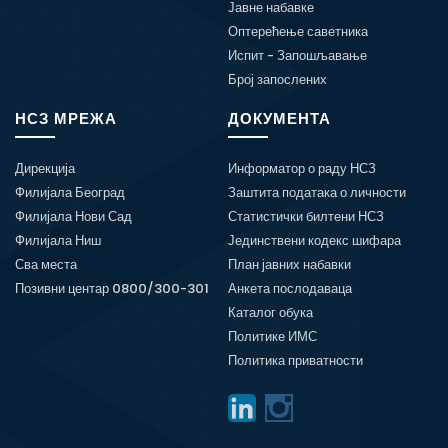
Јавне набавке
Оптерећење саветника
Испит - Запошљавање
Број запослених
НСЗ МРЕЖА
ДОКУМЕНТА
Дирекција
Информатор о раду НСЗ
Филијала Београд
Заштита података о личности
Филијала Нови Сад
Статистички билтени НСЗ
Филијала Ниш
Јединствени кодекс шифара
Сва места
План јавних набавки
Позивни центар 0800/300-301
Анкета послодаваца
Каталог обука
Политике ИМС
Политика приватности