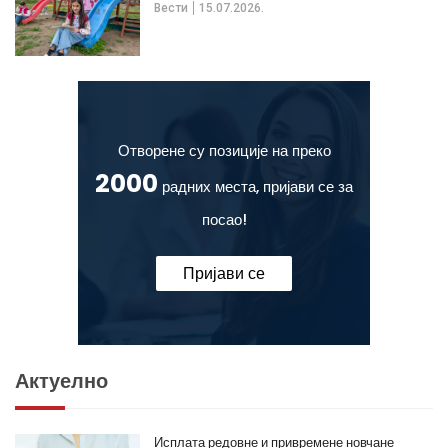
Вести
15.07.2026.
Отворене су позиције на преко
2000
радних места, пријави се за
посао!
Пријави се
Актуелно
Исплата редовне и привремене новчане