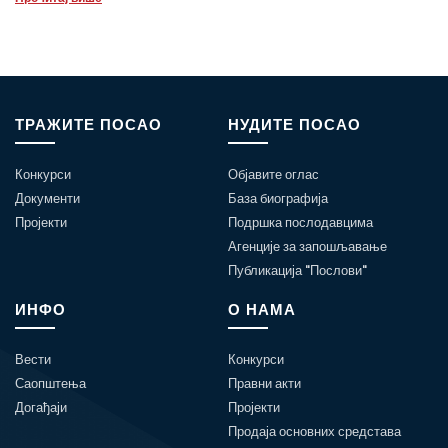
ТРАЖИТЕ ПОСАО
НУДИТЕ ПОСАО
Конкурси
Објавите оглас
Документи
База биографија
Пројекти
Подршка послодавцима
Агенције за запошљавање
Публикација "Послови"
ИНФО
О НАМА
Вести
Конкурси
Саопштења
Правни акти
Догађаји
Пројекти
Продаја основних средстава