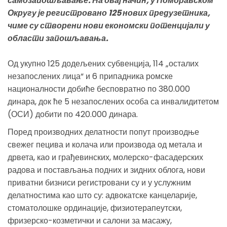
самозапошљавање. На овај начин, у Поморавском
Округу је регистровано 125 нових предузетника,
чиме су створени нови економски потенцијали у
области запошљавања.
Од укупно 125 додељених субвенција, 114 „осталих
незапослених лица“ и 6 припадника ромске
националности добиће бесповратно по 380.000
динара, док ће 5 незапослених особа са инвалидитетом
(ОСИ) добити по 420.000 динара.
Поред производних делатности попут производње
свежег пецива и колача или производа од метала и
дрвета, као и грађевинских, молерско-фасадерских
радова и постављања подних и зидних облога, нови
приватни бизниси регистровани су и у услужним
делатностима као што су: адвокатске канцеларије,
стоматолошке ординације, физиотерапеутски,
фризерско-козметички и салони за масажу,