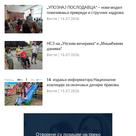
„УПОЗНАЈ ПОСЛОДАВЦА“ - нови модел
повезивања привреде и стручних кадрова
Вести
16.07.2026.
НСЗ на „Убским вечерима“ и „Мишићевим
данима“
Вести
16.07.2026.
14. издање информатора Националне
коалиције за окончање дечијих бракова
Вести
15.07.2026.
Отворене су позиције на преко