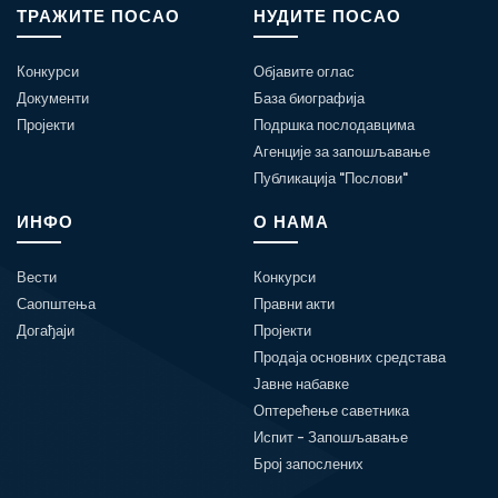
ТРАЖИТЕ ПОСАО
НУДИТЕ ПОСАО
Конкурси
Објавите оглас
Документи
База биографија
Пројекти
Подршка послодавцима
Агенције за запошљавање
Публикација "Послови"
ИНФО
О НАМА
Вести
Конкурси
Саопштења
Правни акти
Догађаји
Пројекти
Продаја основних средстава
Јавне набавке
Оптерећење саветника
Испит - Запошљавање
Број запослених