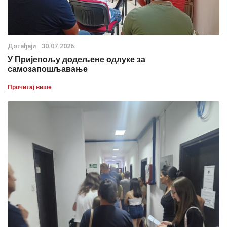
Дoгађаjи
30.07.2026.
У Пријепољу додељене одлуке за
самозапошљавање
Прочитај више