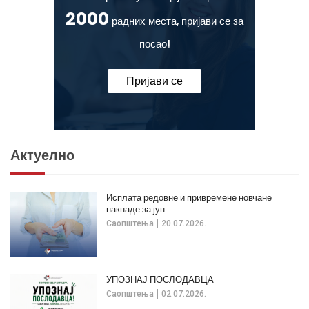
2000
радних места, пријави се за
посао!
Пријави се
Актуелно
Исплата редовне и привремене новчане
накнаде за јун
Саопштења
20.07.2026.
УПОЗНАЈ ПОСЛОДАВЦА
Саопштења
02.07.2026.