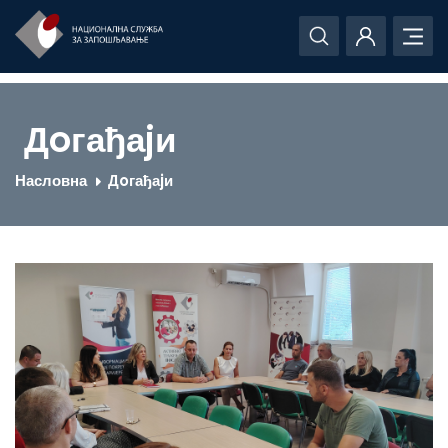
Дoгађаjи
Насловна
Дoгађаjи