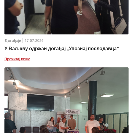
Дoгађаjи
17.07.2026.
У Ваљеву одржан догађај „Упознај послодавца“
Прочитај више