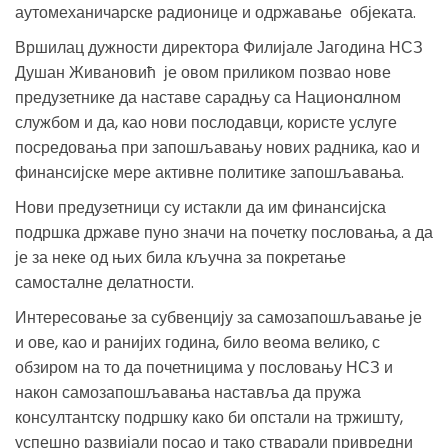
аутомеханичарске радионице и одржавање објеката.
Вршилац дужности директора Филијале Јагодина НСЗ
Душан Живановић је овом приликом позвао нове
предузетнике да наставе сарадњу са Нациoнaлном
службом и да, као нови послодавци, користе услуге
посредовања при запошљавању нових радника, као и
финансијске мере активне политике запошљавања.
Нови предузетници су истакли да им финансијска
подршка државе пуно значи на почетку пословања, а да
је за неке од њих била кључна за покретање
самосталне делатности.
Интересовање за субвенцију за самозапошљавање је
и ове, као и ранијих година, било веома велико, с
обзиром на то да почетницима у пословању НСЗ и
након самозапошљавања наставља да пружа
консултантску подршку како би опстали на тржишту,
успешно развијали посао и тако стварали привредни