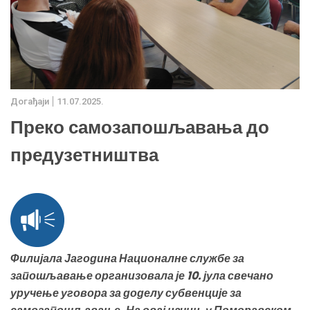
Дoгађаjи
11.07.2025.
Преко самозапошљавања до
предузетништва
Филијала Јагодина Националне службе за
запошљавање организовала је 10. јула свечано
уручење уговора за доделу субвенције за