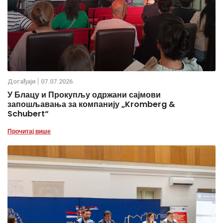
Дoгађаjи
07.07.2026.
У Блацу и Прокупљу одржани сајмови
запошљавања за компанију „Kromberg &
Schubert“
Прочитај више