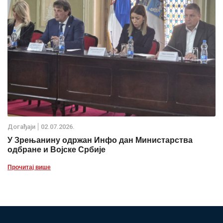
Дoгађаjи
02.07.2026.
У Зрењанину одржан Инфо дан Министарства
одбране и Војске Србије
Прочитај више