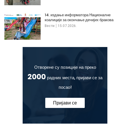
14. издање информатора Националне
коалиције за окончање дечијих бракова
Вести
15.07.2026.
Отворене су позиције на преко
2000
радних места, пријави се за
посао!
Пријави се