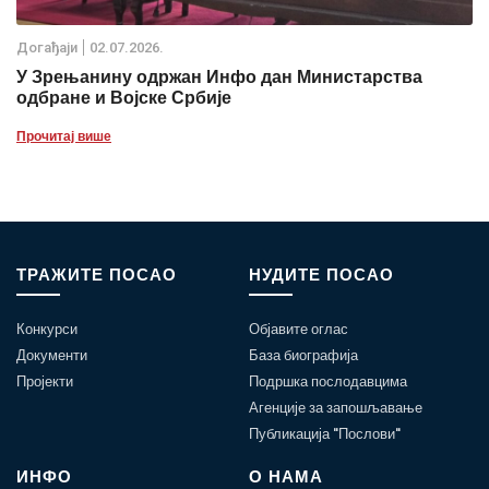
Дoгађаjи
02.07.2026.
У Зрењанину одржан Инфо дан Министарства
одбране и Војске Србије
Прочитај више
ТРАЖИТЕ ПОСАО
НУДИТЕ ПОСАО
Конкурси
Објавите оглас
Документи
База биографија
Пројекти
Подршка послодавцима
Агенције за запошљавање
Публикација "Послови"
ИНФО
О НАМА