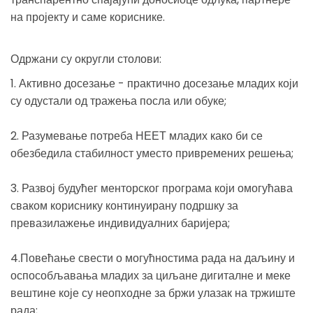
на пројекту и саме кориснике.
Одржани су округли столови:
1. Активно досезање - практично досезање младих који
су одустали од тражења посла или обуке;
2. Разумевање потреба НЕЕТ младих како би се
обезбедила стабилност уместо привремених решења;
3. Развој будућег менторског програма који омогућава
сваком кориснику континуирану подршку за
превазилажење индивидуалних баријера;
4.Повећање свести о могућностима рада на даљину и
оспособљавања младих за циљане дигиталне и меке
вештине које су неопходне за бржи улазак на тржиште
рада;