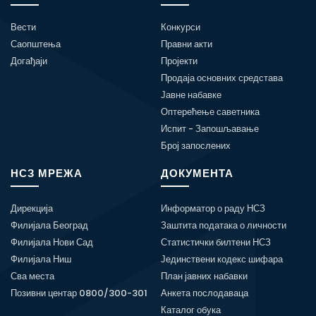
Вести
Конкурси
Саопштења
Правни акти
Догађаји
Пројекти
Продаја основних средстава
Јавне набавке
Оптерећење саветника
Испит - Запошљавање
Број запослених
НСЗ МРЕЖА
ДОКУМЕНТА
Дирекција
Информатор о раду НСЗ
Филијала Београд
Заштита података о личности
Филијала Нови Сад
Статистички билтени НСЗ
Филијала Ниш
Јединствени кодекс шифара
Сва места
План јавних набавки
Позивни центар 0800/300-301
Анкета послодаваца
Каталог обука