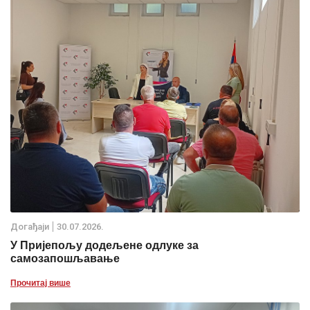
Дoгађаjи
30.07.2026.
У Пријепољу додељене одлуке за
самозапошљавање
Прочитај више