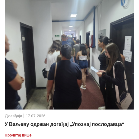
Дoгађаjи
17.07.2026.
У Ваљеву одржан догађај „Упознај послодавца“
Прочитај више