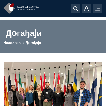
Дoгађаjи
Насловна
Дoгађаjи