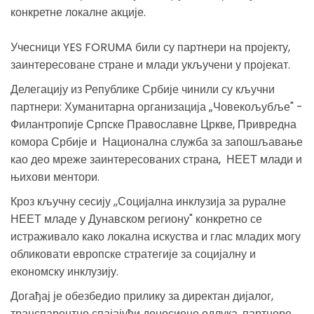
конкретне локалне акције.
Учесници YES FORUMA били су партнери на пројекту,
заинтересоване стране и млади укључени у пројекат.
Делегацију из Републике Србије чинили су кључни
партнери: Хуманитарна организација „Човекољубље" -
Филантропије Српске Православне Цркве, Привредна
комора Србије и Национална служба за запошљавање
као део мреже заинтересованих страна, НЕЕТ млади и
њихови ментори.
Кроз кључну сесију ,,Социјална инклузија за руралне
НЕЕТ младе у Дунавском региону" конкретно се
истраживало како локална искуства и глас младих могу
обликовати европске стратегије за социјалну и
економску инклузију.
Догађај је обезбедио прилику за директан дијалог,
транспарентно спајајући доносиоце одлука, партнере