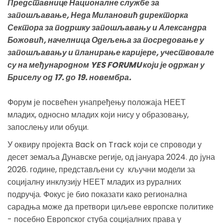
Представнице Националне службе за
запошљавање, Неда Милановић директорка
Сектора за подршку запошљавању и Александра
Божовић, начелница Одељења за посредовање у
запошљавању и планирање каријере, учествовале
су на међународном YES FORUMU који је одржан у
Бриселу од 17. до 19. новембра.
Форум је посвећен унапређењу положаја НЕЕТ
младих, односно младих који нису у образовању,
запослењу или обуци.
У оквиру пројекта Back on Track који се спроводи у
десет земаља Дунавске регије, од јануара 2024. до јуна
2026. године, представљени су кључни модели за
социјалну инклузију НЕЕТ младих из руралних
подручја. Фокус је био показати како регионална
сарадња може да претвори циљеве европске политике
- посебно Европског стуба социјалних права у