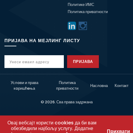
Политике ИМС
Политика приватности
ПРИЈАВА НА МЕЈЛИНГ ЛИСТУ
ПРИЈАВА
Услoви и права
Политика
Насловна
Контакт
кoришћeња
приватности
© 2026. Сва права задржана
Овај вебсајт користи cookies да би вам
обезбедили најбољу услугу. Додатне
Прихвати