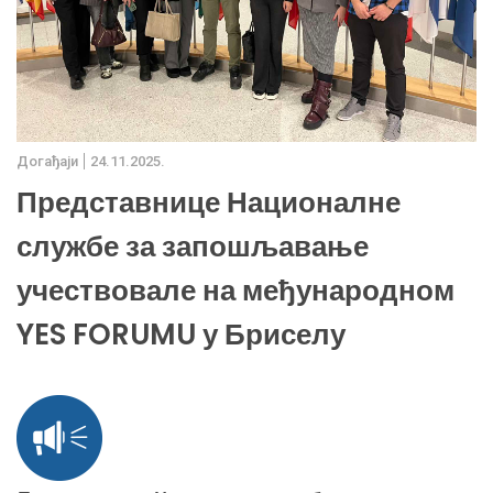
Дoгађаjи
24.11.2025.
Представнице Националне
службе за запошљавање
учествовале на међународном
YES FORUMU у Бриселу