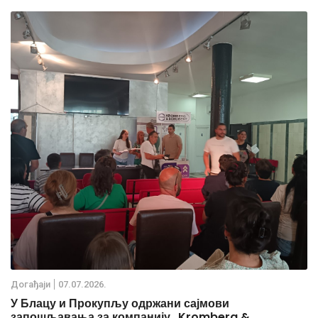
Дoгађаjи
07.07.2026.
У Блацу и Прокупљу одржани сајмови
запошљавања за компанију „Kromberg &