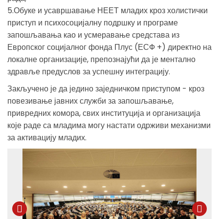
5.Обуке и усавршавање НЕЕТ младих кроз холистички
приступ и психосоцијалну подршку и програме
запошљавања као и усмеравање средстава из
Европског социјалног фонда Плус (ЕСФ +) директно на
локалне организације, препознајући да је ментално
здравље предуслов за успешну интеграцију.
Закључено је да једино заједничком приступом - кроз
повезивање јавних служби за запошљавање,
привредних комора, свих институција и организација
које раде са младима могу настати одрживи механизми
за активацију младих.