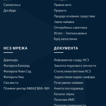
Саопштења
Правни акти
Догађаји
Пројекти
Продаја основних средстава
Јавне набавке
Оптерећење саветника
Испит - Запошљавање
Број запослених
НСЗ МРЕЖА
ДОКУМЕНТА
Дирекција
Информатор о раду НСЗ
Филијала Београд
Заштита података о личности
Филијала Нови Сад
Статистички билтени НСЗ
Филијала Ниш
Јединствени кодекс шифара
Сва места
План јавних набавки
Позивни центар 0800/300-301
Анкета послодаваца
Каталог обука
Политике ИМС
Политика приватности