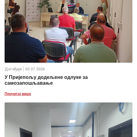
Дoгађаjи
30.07.2026.
У Пријепољу додељене одлуке за
самозапошљавање
Прочитај више