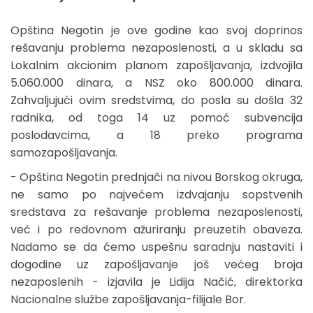
Opština Negotin je ove godine kao svoj doprinos
rešavanju problema nezaposlenosti, a u skladu sa
Lokalnim akcionim planom zapošljavanja, izdvojila
5.060.000 dinara, a NSZ oko 800.000 dinara.
Zahvaljujući ovim sredstvima, do posla su došla 32
radnika, od toga 14 uz pomoć subvencija
poslodavcima, a 18 preko programa
samozapošljavanja.
- Opština Negotin prednjači na nivou Borskog okruga,
ne samo po najvećem izdvajanju sopstvenih
sredstava za rešavanje problema nezaposlenosti,
već i po redovnom ažuriranju preuzetih obaveza.
Nadamo se da ćemo uspešnu saradnju nastaviti i
dogodine uz zapošljavanje još većeg broja
nezaposlenih - izjavila je Lidija Načić, direktorka
Nacionalne službe zapošljavanja-filijale Bor.