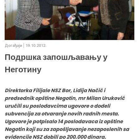
Дoгађаjи
19.10.2012.
Подршка запошљавању у
Неготину
Direktorka Filijale NSZ Bor, Lidija Načić i
predsednik opštine Negotin, mr Milan Uruković
uručili su poslodavcima ugovore o dodeli
subvencija za otvaranje novih radnih mesta.
Ugovore je potpisalo 14 poslodavaca iz opštine
Negotin koji su za zapošljavanje nezaposlenih sa
evidencije NSZ dobili po 200.000 dinara.