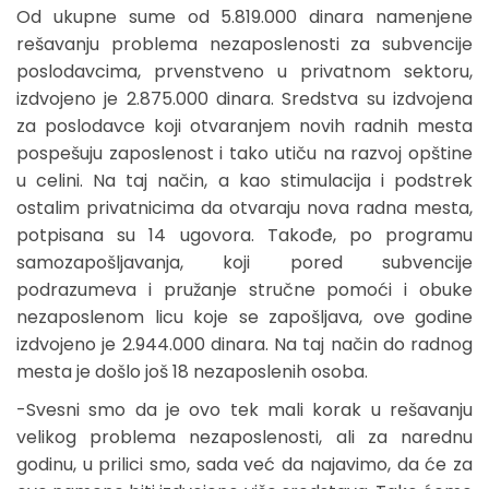
Od ukupne sume od 5.819.000 dinara namenjene
rešavanju problema nezaposlenosti za subvencije
poslodavcima, prvenstveno u privatnom sektoru,
izdvojeno je 2.875.000 dinara. Sredstva su izdvojena
za poslodavce koji otvaranjem novih radnih mesta
pospešuju zaposlenost i tako utiču na razvoj opštine
u celini. Na taj način, a kao stimulacija i podstrek
ostalim privatnicima da otvaraju nova radna mesta,
potpisana su 14 ugovora. Takođe, po programu
samozapošljavanja, koji pored subvencije
podrazumeva i pružanje stručne pomoći i obuke
nezaposlenom licu koje se zapošljava, ove godine
izdvojeno je 2.944.000 dinara. Na taj način do radnog
mesta je došlo još 18 nezaposlenih osoba.
-Svesni smo da je ovo tek mali korak u rešavanju
velikog problema nezaposlenosti, ali za narednu
godinu, u prilici smo, sada već da najavimo, da će za