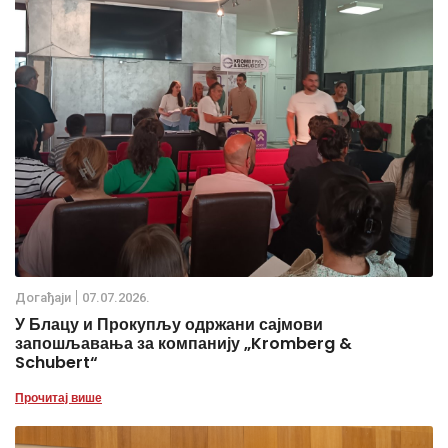
Дoгађаjи
07.07.2026.
У Блацу и Прокупљу одржани сајмови
запошљавања за компанију „Kromberg &
Schubert“
Прочитај више