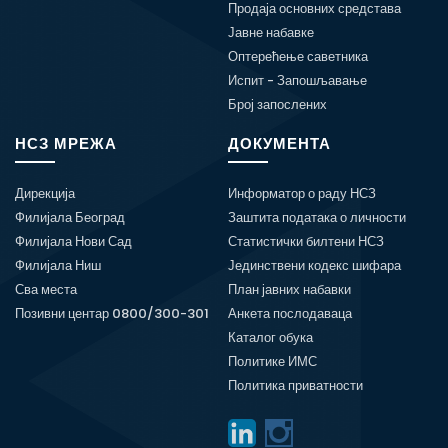
Продаја основних средстава
Јавне набавке
Оптерећење саветника
Испит - Запошљавање
Број запослених
НСЗ МРЕЖА
ДОКУМЕНТА
Дирекција
Информатор о раду НСЗ
Филијала Београд
Заштита података о личности
Филијала Нови Сад
Статистички билтени НСЗ
Филијала Ниш
Јединствени кодекс шифара
Сва места
План јавних набавки
Позивни центар 0800/300-301
Анкета послодаваца
Каталог обука
Политике ИМС
Политика приватности