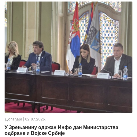
Дoгађаjи
02.07.2026.
У Зрењанину одржан Инфо дан Министарства
одбране и Војске Србије