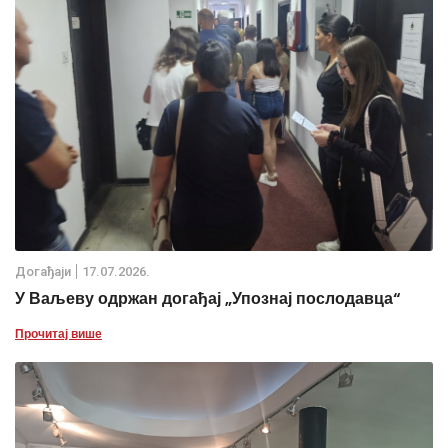
Дoгађаjи
17.07.2026.
У Ваљеву одржан догађај „Упознај послодавца“
Прочитај више