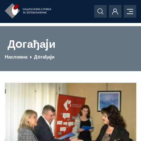
Дoгађаjи
Насловна
Дoгађаjи