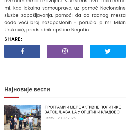
ove namene biti izdvojeno više sredstava. Tako ćemo
mi, kao lokalna samouprava, uz pomoć Nacionalne
službe zapošljavanja, pomoći da do radnog mesta
dođe veći broj nezaposlenih - poručio je mr Milan
Uruković, predsednik opštine Negotin.
SHARE:
Најновије вести
ПРОГРАМИ И МЕРЕ АКТИВНЕ ПОЛИТИКЕ
ЗАПОШЉАВАЊА У ОПШТИНИ КЛАДОВО
Вести
23.07.2026.