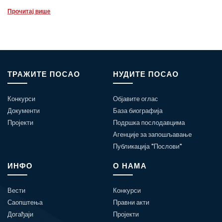
Прочитај више
ТРАЖИТЕ ПОСАО
НУДИТЕ ПОСАО
Конкурси
Објавите оглас
Документи
База биографија
Пројекти
Подршка послодавцима
Агенције за запошљавање
Публикација "Послови"
ИНФО
О НАМА
Вести
Конкурси
Саопштења
Правни акти
Догађаји
Пројекти