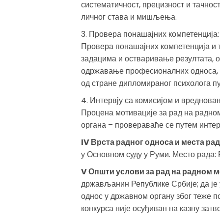
систематичност, прецизност и тачнос
личног става и мишљења.
3. Провера понашајних компетенција:
Провера понашајних компетенција и
задацима и остваривање резултата, о
одржавање професионалних односа, с
од стране дипломираног психолога пу
4. Интервју са комисијом и вреднова
Процена мотивације за рад на радно
органа – провераваће се путем интер
IV Врста радног односа и места ра
у Основном суду у Руми. Место рада: 
V Општи услови за рад на радном м
држављанин Републике Србије; да је 
однос у државном органу због теже п
конкурса није осуђиван на казну затв