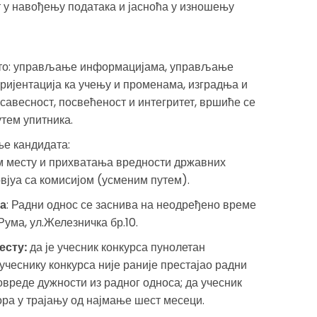
т у навођењу података и јасноћа у изношењу
 то: управљање информацијама, управљање
ријентација ка учењу и променама, изградња и
авесност, посвећеност и интегритет, вршиће се
тем упитника.
ње кандидата:
м месту и прихватања вредности државних
вјуа са комисијом (усменим путем).
да
: Радни однос се заснива на неодређено време
Рума, ул.Железничка бр.10.
есту:
да је учесник конкурса пунолетан
учеснику конкурса није раније престајао радни
овреде дужности из радног односа; да учесник
ора у трајању од најмање шест месеци.