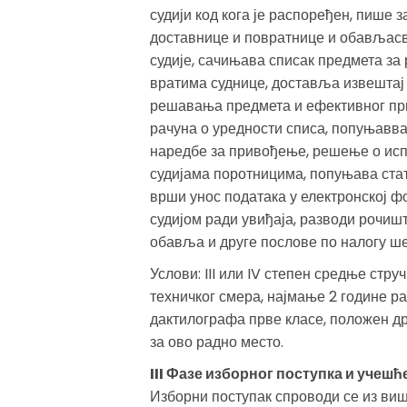
судији код кога је распоређен, пише 
доставнице и повратнице и обављасве
судије, сачињава списак предмета за 
вратима суднице, доставља извештај 
решавања предмета и ефективног при
рачуна о уредности списа, попуњавв
наредбе за привођење, решење о ис
судијама поротницима, попуњава стат
врши унос података у електронској ф
судијом ради увиђаја, разводи рочишт
обавља и друге послове по налогу ше
Услови: III или IV степен средње стр
техничког смера, најмање 2 године ра
дактилографа прве класе, положен др
за ово радно место.
III Фазе изборног поступка и учешћ
Изборни поступак спроводи се из виш