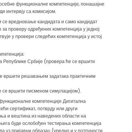
осебне функционалне компетенције, понашајне
ди интервју са комисијом.
и се вредновање кандидата и само кандидат
 за проверу одређених компетенција у једној
вује у провери следећих компетенција у истој
.
мпетенција:
а Републике Србије (провера ће се вршити
се вршити решавањем задатака практичним
е се вршити писменом симулацијом).
функционалне компетенције Дигитална
жећи сертификат, потврду или други
ња и вештина из наведених области на
 њега буде ослобођен тестирања компетенција
да уз пријавни образац (уредно и у потпуности