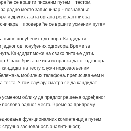
ра ће се вршити писаним путем – тестом.
за радно место записничар - познавање
ра и других аката органа релевантних за
сничара - провера ће се вршити усменим путем
 са више понуђених одговора. Кандидати
једног од понуђених одговора. Време за
инута. Кандидат може на свако питање дати,
ор. Свако брисање или исправка датог одговора
се кандидат на тесту служи недозвољеним
бележака, мобилних телефона, преписивањем и
а теста. У том случају сматра се да кандидат
се усменом облику да предлог решења одређеног
е послова радног места. Време за припрему
редновање функционалних компетенција путем
 стручна заснованост, аналитичност,