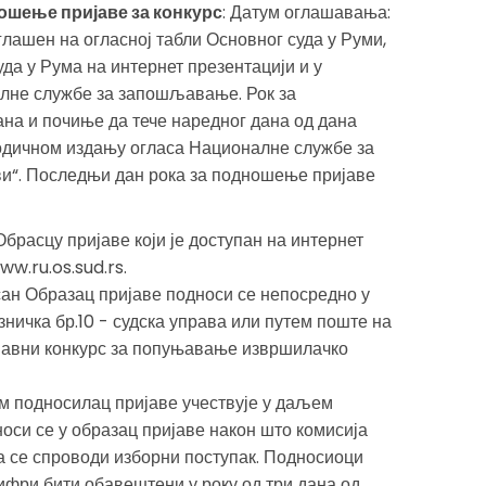
ошење пријаве за конкурс
: Датум оглашавања:
оглашен на огласној табли Основног суда у Руми,
да у Рума на интернет презентацији и у
лне службе за запошљавање. Рок за
ана и почиње да тече наредног дана од дана
одичном издању огласа Националне службе за
и“. Последњи дан рока за подношење пријаве
Обрасцу пријаве који је доступан на интернет
w.ru.os.sud.rs.
ан Образац пријаве подноси се непосредно у
ничка бр.10 - судска управа или путем поште на
 јавни конкурс за попуњавање извршилачко
м подносилац пријаве учествује у даљем
оси се у образац пријаве након што комисија
а се спроводи изборни поступак. Подносиоци
ифри бити обавештени у року од три дана од