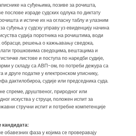
записнике на суђењима, позиве за рочишта,
 послове израде судских одлука по диктату
рочишта и истиче их на огласну таблу и улазним
за суђења у судску управу уз евиденцију начина
суства судија поротника на рочиштима, води
а обрасце, решења о кажњавању сведока,
плати трошковима сведоцима, вештацима и
истичке листове и поступа по наредби судије,
орми у складу са АВП-ом, по потреби дежура са
а и друге податке у електронском уписнику,
фа дактилобироа, судије или председника суда.
учне спреме, друштвеног, природног или
дног искуства у струци, положен испит за
жавни стручни испит и потребне компетенције
е кандидата:
е обавезних фаза у којима се проверавају