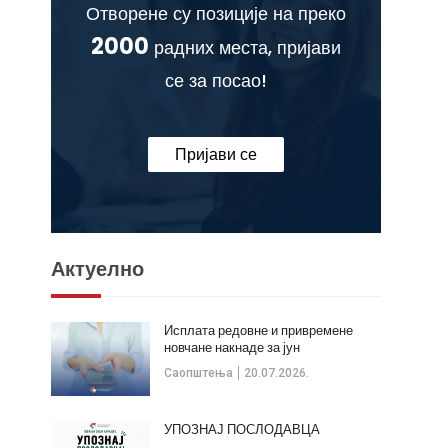
Отворене су позиције на преко
2000
радних места, пријави
се за посао!
Пријави се
Актуелно
Исплата редовне и привремене
новчане накнаде за јун
Саопштења
20.07.2026.
УПОЗНАЈ ПОСЛОДАВЦА