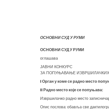
ОСНОВНИ СУД У РУМИ
ОСНОВНИ СУД У РУМИ
оглашава
ЈАВНИ КОНКУРС
ЗА ПОПУЊАВАЊЕ ИЗВРШИЛАЧКИХ
I Орган у коме се радно место поп
II Радно место које се попуњава:
Извршилачко радно место записнича
Опис послова: обавља све дактилог