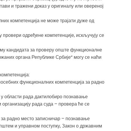
тави и тражени доказ у оригиналу или овереној
них компетенција не може трајати дуже од
 у провери одређене компетенције, искључују се
му кандидата за проверу опште функционалне
ржаних органа Републике Србије“ могу се наћи
компетенција:
осебних функционалних компетенција за радно
у области рада дактилобиро познавање
 организацију рада суда – провера ће се
за радно место записничар – познавање
општем и управном поступку, Закон о државним