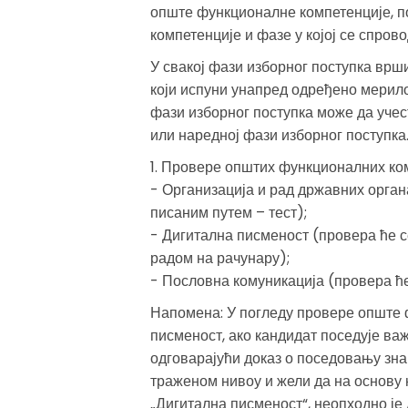
опште функционалне компетенције, п
компетенције и фазе у којој се спрово
У свакој фази изборног поступка врш
који испуни унапред одређено мерило
фази изборног поступка може да учест
или наредној фази изборног поступка
1. Провере општих функционалних ко
- Организација и рад државних орган
писаним путем – тест);
- Дигитална писменост (провера ће 
радом на рачунару);
- Пословна комуникација (провера ћ
Напомена: У погледу провере опште 
писменост, ако кандидат поседује ва
одговарајући доказ о поседовању зна
траженом нивоу и жели да на основу
„Дигитална писменост“, неопходно је 