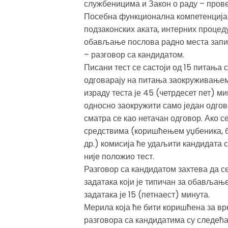
службеницима и Закон о раду – прове
Посебна функционална компетенција 
подзаконских аката, интерних процеду
обављање послова радно места запи
– разговор са кандидатом.
Писани тест се састоји од 15 питања
одговарају на питања заокруживањем 
израду теста је 45 (четрдесет пет) м
односно заокружити само један одгов
сматра се као нетачан одговор. Ако 
средствима (коришћењем уџбеника, 
др.) комисија ће удаљити кандидата с
није положио тест.
Разговор са кандидатом захтева да 
задатака који је типичан за обављањ
задатака је 15 (петнаест) минута.
Мерила која ће бити коришћена за в
разговора са кандидатима су следећа: