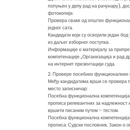
попуњен у делу рад на рачунару), дос
фотокопији.
Провера сваке од општих функционал
једног сата.
Кандидати који су освојили један бод
из даљег изборног поступка.
Информације о материјалу за припре
компетенације „Организација и рад д
на интернет презентацији суда.
2. Провере посебних функционалних 
Међу кандидатима врши се провера п
место записничар:
Посебна функционална компетенција 
прописа релевантних за надлежност и
вршити писаним путем – тестом.
Посебна функционална компетенција 
прописа: Судски пословник, Закон о 