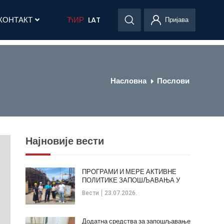
КОНТАКТ
ЋИР
LAT
Пријава
Насловна
Послови
Најновије вести
ПРОГРАМИ И МЕРЕ АКТИВНЕ
ПОЛИТИКЕ ЗАПОШЉАВАЊА У
ОПШТИНИ КЛАДОВО
Вести
23.07.2026.
Додатна средства за запошљавање