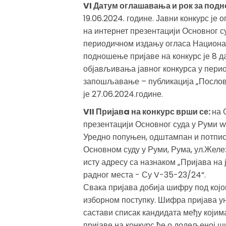
VI Датум оглашавања и рок за подн
19.06.2024. године. Јавни конкурс је 
на интернет презентацији Основног су
периодичном издању огласа Национа
подношење пријаве на конкурс је 8 д
објављивања јавног конкурса у пери
запошљавање – публикација „Послов
је 27.06.2024.године.
VII Пријавa на конкурс врши се:
на 
презентацији Основног суда у Руми ww
Уредно попуњен, одштампан и потпис
Основном суду у Руми, Рума, ул.Желез
исту адресу са назнаком „Пријава на
радног места - Су V-35-23/24“.
Свака пријава добија шифру под којо
изборном поступку. Шифра пријава ун
састави списак кандидата међу којим
пријаве на конкурс ће о додељеној ш