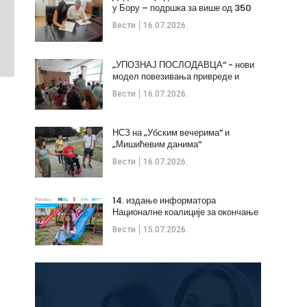
у Бору – подршка за више од 350
незапослених
Вести
16.07.2026.
„УПОЗНАЈ ПОСЛОДАВЦА“ - нови
модел повезивања привреде и
стручних кадрова
Вести
16.07.2026.
НСЗ на „Убским вечерима“ и
„Мишићевим данима“
Вести
16.07.2026.
14. издање информатора
Националне коалиције за окончање
дечијих бракова
Вести
15.07.2026.