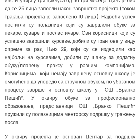
институцији у три циклуса од по три месеца. Циљ је био
да се 25 лица запосли након завршетка пројекта (током
трајања пројекта је запослено 10 лица). Највећи успех
постигли су полазници који су завршили обуке за
пекаре, куваре и посластичаре. Сви корисници који су
успешно завршили курсеве, добили су грантове у виду
опреме за рад. Њих 29, који су се издвојили као
најбољи на курсевима, добили су шансу за додатну
обуку/плаћену праксу у разним компанијама.
Корисницима који немају завршену основну школу је
омогућено да упоредо са стручном обуком, по убрзаном
процесу заврше и основну школу у ОШ „Бранко
Пешић“. У оквиру обуке за професионално
образовање, представници ОШ „Бранко Пешић“
пружили су полазницима менторску подршку у тражењу
посла.
У оквиру пројекта је основан Центар за подршку