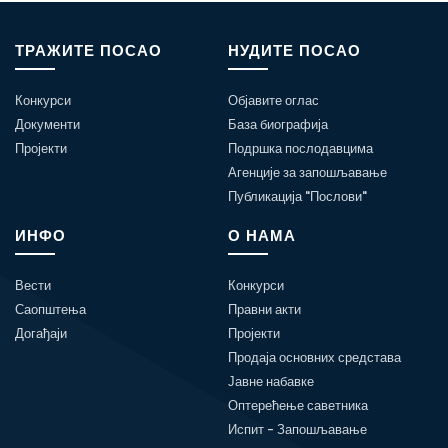
ТРАЖИТЕ ПОСАО
НУДИТЕ ПОСАО
Конкурси
Објавите оглас
Документи
База биографија
Пројекти
Подршка послодавцима
Агенције за запошљавање
Публикација "Послови"
ИНФО
О НАМА
Вести
Конкурси
Саопштења
Правни акти
Догађаји
Пројекти
Продаја основних средстава
Јавне набавке
Оптерећење саветника
Испит - Запошљавање