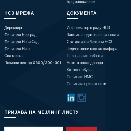
Број запослених
НСЗ МРЕЖА
ДОКУМЕНТА
Дирекција
Информатор о раду НСЗ
Филијала Београд
Заштита података о личности
Филијала Нови Сад
Статистички билтени НСЗ
Филијала Ниш
Јединствени кодекс шифара
Сва места
План јавних набавки
Позивни центар 0800/300-301
Анкета послодаваца
Каталог обука
Политике ИМС
Политика приватности
ПРИЈАВА НА МЕЈЛИНГ ЛИСТУ