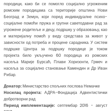
породици, како би се помогло социјално угроженим
ромским породицама са територије општина Нови
Београд и Земун, који поред индивидуалне психо-
социјалне помоћи пружа и групни саветодавни рад за
угрожене родитеље и децу, подршку у образовању, као
и материјалну помоћ у виду средстава за живот у
зависности од потреба и процене сарадника. У систем
подршке Центра за подршку породице је током
пројекта било укључено 60 породица из ромских
насеља Марије Бурсаћ, Плави Хоризонти, Грмеч и
насеља за социјално становање Камендин и Др Иван
Рибар.
Донатор:
Министарство спољних послова Немачке
Носилац пројекта:
АДРА-Фондација Адвентистички
добротворни рад
Период имплементације:
септембар 2016 - август