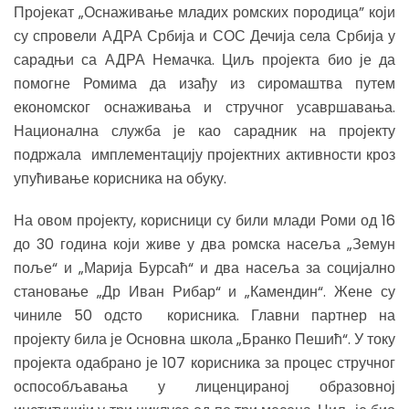
Пројекат „Оснаживање младих ромских породица” који
су спровели АДРА Србија и СОС Дечија села Србија у
сарадњи са АДРА Немачка. Циљ пројекта био је да
помогне Ромима да изађу из сиромаштва путем
економског оснаживања и стручног усавршавања.
Национална служба је као сарадник на пројекту
подржала имплементацију пројектних активности кроз
упућивање корисника на обуку.
На овом пројекту, корисници су били млади Роми од 16
до 30 година који живе у два ромска насеља „Земун
поље“ и „Марија Бурсаћ“ и два насеља за социјално
становање „Др Иван Рибар“ и „Камендин“. Жене су
чиниле 50 одсто корисника. Главни партнер на
пројекту била је Основна школа „Бранко Пешић“. У току
пројекта одабрано је 107 корисника за процес стручног
оспособљавања у лиценцираној образовној