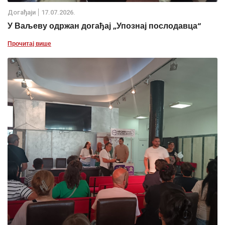
Дoгађаjи
17.07.2026.
У Ваљеву одржан догађај „Упознај послодавца“
Прочитај више