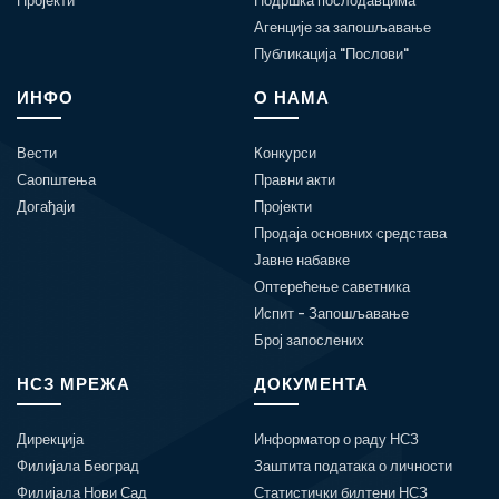
Пројекти
Подршка послодавцима
Агенције за запошљавање
Публикација "Послови"
ИНФО
О НАМА
Вести
Конкурси
Саопштења
Правни акти
Догађаји
Пројекти
Продаја основних средстава
Јавне набавке
Оптерећење саветника
Испит - Запошљавање
Број запослених
НСЗ МРЕЖА
ДОКУМЕНТА
Дирекција
Информатор о раду НСЗ
Филијала Београд
Заштита података о личности
Филијала Нови Сад
Статистички билтени НСЗ