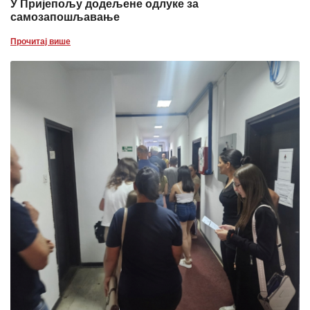
У Пријепољу додељене одлуке за
самозапошљавање
Прочитај више