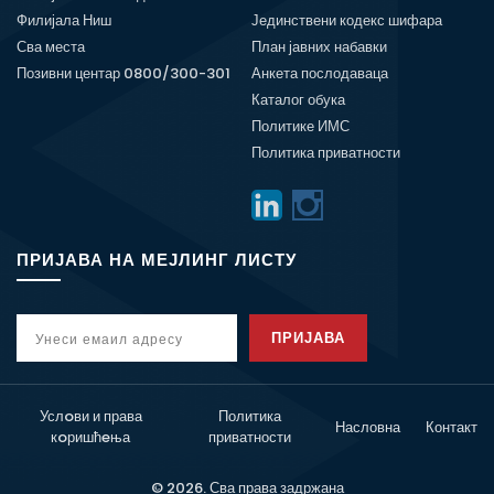
Филијала Ниш
Јединствени кодекс шифара
Сва места
План јавних набавки
Позивни центар 0800/300-301
Анкета послодаваца
Каталог обука
Политике ИМС
Политика приватности
ПРИЈАВА НА МЕЈЛИНГ ЛИСТУ
ПРИЈАВА
Услoви и права
Политика
Насловна
Контакт
кoришћeња
приватности
© 2026. Сва права задржана