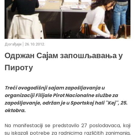
Дoгађаjи
26.10.2012.
Одржан Саjам запошљавања у
Пироту
Treći ovogodišnji sajam zapošljavanja u
organizaciji Filijale Pirot Nacionalne službe za
zapošljavanje, održan je u Sportskoj hali ''Kej'', 25.
oktobra.
Na manifestaciji se predstavilo 27 poslodavaca, koji
su iskazali potrebe za radnicima različitih zanimanja,