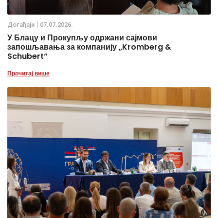
Дoгађаjи
07.07.2026.
У Блацу и Прокупљу одржани сајмови
запошљавања за компанију „Kromberg &
Schubert“
Прочитај више