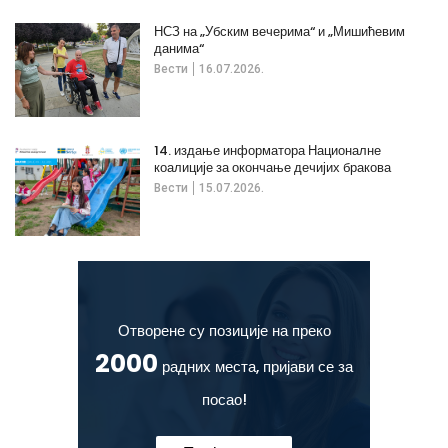
НСЗ на „Убским вечерима“ и „Мишићевим
данима“
Вести
16.07.2026.
14. издање информатора Националне
коалиције за окончање дечијих бракова
Вести
15.07.2026.
Отворене су позиције на преко
2000
радних места, пријави се за
посао!