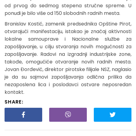
od prvog do sedmog stepena stručne spreme. U
ponudi je bilo više od 150 slobodnih radnih mesta.
Branislav Kostić, zamenik predsednika Opštine Pirot,
otvarajući manifestaciju, istakao je značaj aktivnosti
lokalne samouprave i Nacionalne službe za
zapošljavanje, u cilju stvaranja novih mogućnosti za
zapošljavanje. Radovi na izgradnji industrijske zone,
takođe, omogućiće otvaranje novih radnih mesta.
Jovan Đorđević, direktor pirotske filijale NSZ, naglasio
je da su sajmovi zapošljavanja odlična prilika da
nezaposlena lica i poslodavci ostvare neposredan
kontakt.
SHARE: