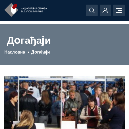
Дoгађаjи
Насловна
Дoгађаjи