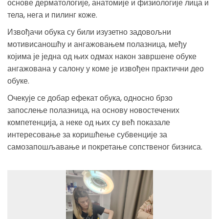
основе дерматологије, анатомије и физиологије лица и
тела, нега и пилинг коже.
Извођачи обука су били изузетно задовољни
мотивисаношћу и ангажовањем полазница, међу
којима је једна од њих одмах након завршене обуке
ангажована у салону у коме је извођен практични део
обуке.
Очекује се добар ефекат обука, односно брзо
запослење полазница, на основу новостечених
компетенција, а неке од њих су већ показале
интересовање за коришћење субвенције за
самозапошљавање и покретање сопственог бизниса.