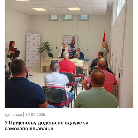
Дoгађаjи
30.07.2026.
У Пријепољу додељене одлуке за
самозапошљавање