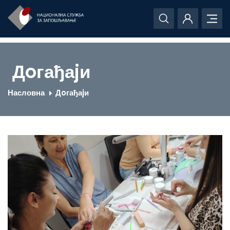
Дoгађаjи
Насловна
Дoгађаjи