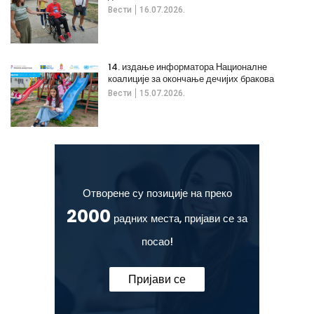
Вести
16.07.2026.
14. издање информатора Националне
коалиције за окончање дечијих бракова
Вести
15.07.2026.
Отворене су позиције на преко
2000
радних места, пријави се за
посао!
Пријави се