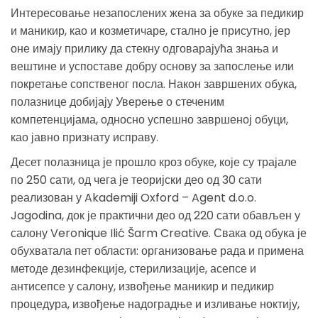
Интересовање незапослених жена за обуке за педикир
и маникир, као и козметичаре, стално је присутно, јер
оне имају прилику да стекну одговарајућа знања и
вештине и успоставе добру основу за запослење или
покретање сопственог посла. Након завршених обука,
полазнице добијају Уверење о стеченим
компетенцијама, односно успешно завршеној обуци,
као јавно признату исправу.
Десет полазница је прошло кроз обуке, које су трајале
по 250 сати, од чега је теоријски део од 30 сати
реализован у Akademiji Oxford – Agent d.o.o.
Jagodina, док је практични део од 220 сати обављен у
салону Veronique Ilić Šarm Creative. Свака од обука је
обухватала пет области: организовање рада и примена
методе дезинфекције, стерилизације, асепсе и
антисепсе у салону, извођење маникир и педикир
процедура, извођење надоградње и изливање ноктију,