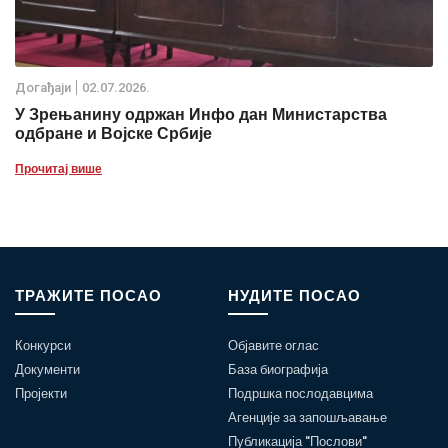
Дoгађаjи
02.07.2026.
У Зрењанину одржан Инфо дан Министарства
одбране и Војске Србије
Прочитај више
ТРАЖИТЕ ПОСАО
НУДИТЕ ПОСАО
Конкурси
Објавите оглас
Документи
База биографија
Пројекти
Подршка послодавцима
Агенције за запошљавање
Публикација "Послови"