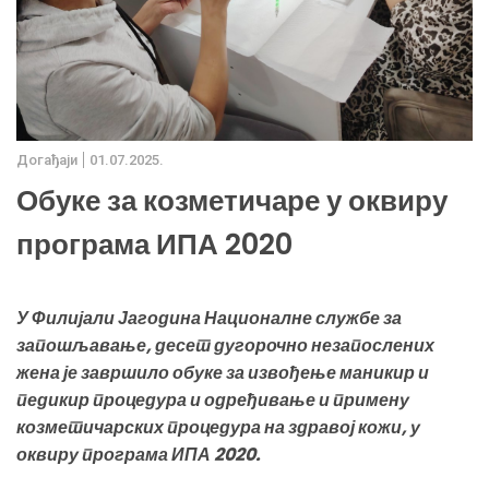
Дoгађаjи
01.07.2025.
Обуке за козметичаре у оквиру
програма ИПА 2020
У Филијали Јагодина Националне службе за
запошљавање, десет дугорочно незапослених
жена је завршило обуке за извођење маникир и
педикир процедура и одређивање и примену
козметичарских процедура на здравој кожи, у
оквиру програма ИПА 2020.