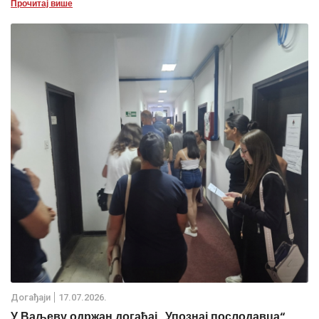
Прочитај више
Дoгађаjи
17.07.2026.
У Ваљеву одржан догађај „Упознај послодавца“