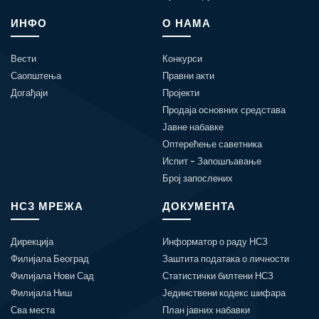
ИНФО
О НАМА
Вести
Конкурси
Саопштења
Правни акти
Догађаји
Пројекти
Продаја основних средстава
Јавне набавке
Оптерећење саветника
Испит - Запошљавање
Број запослених
НСЗ МРЕЖА
ДОКУМЕНТА
Дирекција
Информатор о раду НСЗ
Филијала Београд
Заштита података о личности
Филијала Нови Сад
Статистички билтени НСЗ
Филијала Ниш
Јединствени кодекс шифара
Сва места
План јавних набавки