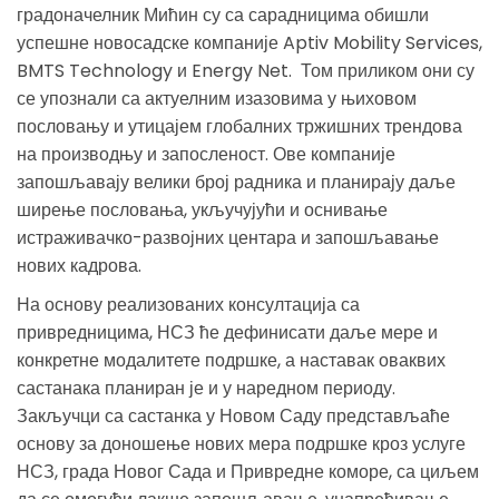
градоначелник Мићин су са сарадницима обишли
успешне новосадске компаније Aptiv Mobility Services,
BMTS Technology и Energy Net. Том приликом они су
се упознали са актуелним изазовима у њиховом
пословању и утицајем глобалних тржишних трендова
на производњу и запосленост. Ове компаније
запошљавају велики број радника и планирају даље
ширење пословања, укључујући и оснивање
истраживачко-развојних центара и запошљавање
нових кадрова.
На основу реализованих консултација са
привредницима, НСЗ ће дефинисати даље мере и
конкретне модалитете подршке, а наставак оваквих
састанака планиран је и у наредном периоду.
Закључци са састанка у Новом Саду представљаће
основу за доношење нових мера подршке кроз услуге
НСЗ, града Новог Сада и Привредне коморе, са циљем