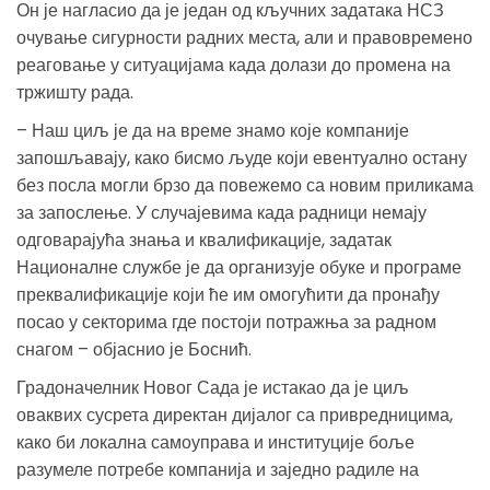
Он је нагласио да је један од кључних задатака НСЗ
очување сигурности радних места, али и правовремено
реаговање у ситуацијама када долази до промена на
тржишту рада.
– Наш циљ је да на време знамо које компаније
запошљавају, како бисмо људе који евентуално остану
без посла могли брзо да повежемо са новим приликама
за запослење. У случајевима када радници немају
одговарајућа знања и квалификације, задатак
Националне службе је да организује обуке и програме
преквалификације који ће им омогућити да пронађу
посао у секторима где постоји потражња за радном
снагом – објаснио је Боснић.
Градоначелник Новог Сада је истакао да је циљ
оваквих сусрета директан дијалог са привредницима,
како би локална самоуправа и институције боље
разумеле потребе компанија и заједно радиле на