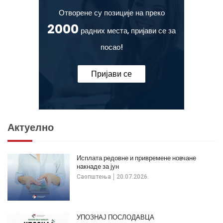
Отворене су позиције на преко
2000
радних места, пријави се за
посао!
Пријави се
Актуелно
Исплата редовне и привремене новчане
накнаде за јун
Саопштења
20.07.2026.
УПОЗНАЈ ПОСЛОДАВЦА