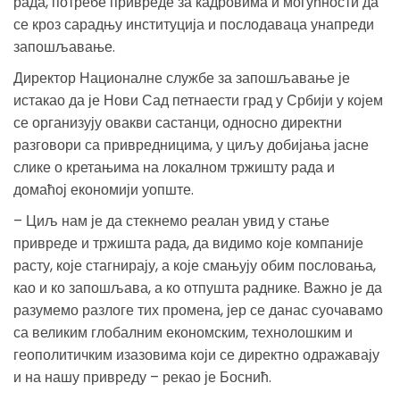
рада, потребе привреде за кадровима и могућности да
се кроз сарадњу институција и послодаваца унапреди
запошљавање.
Директор Националне службе за запошљавање је
истакао да је Нови Сад петнаести град у Србији у којем
се организују овакви састанци, односно директни
разговори са привредницима, у циљу добијања јасне
слике о кретањима на локалном тржишту рада и
домаћој економији уопште.
– Циљ нам је да стекнемо реалан увид у стање
привреде и тржишта рада, да видимо које компаније
расту, које стагнирају, а које смањују обим пословања,
као и ко запошљава, а ко отпушта раднике. Важно је да
разумемо разлоге тих промена, јер се данас суочавамо
са великим глобалним економским, технолошким и
геополитичким изазовима који се директно одражавају
и на нашу привреду – рекао је Боснић.