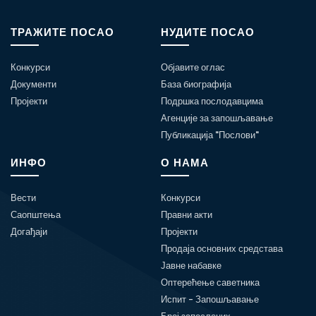
ТРАЖИТЕ ПОСАО
НУДИТЕ ПОСАО
Конкурси
Објавите оглас
Документи
База биографија
Пројекти
Подршка послодавцима
Агенције за запошљавање
Публикација "Послови"
ИНФО
О НАМА
Вести
Конкурси
Саопштења
Правни акти
Догађаји
Пројекти
Продаја основних средстава
Јавне набавке
Оптерећење саветника
Испит - Запошљавање