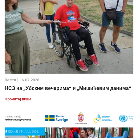
Вести
16.07.2026.
НСЗ на „Убским вечерима“ и „Мишићевим данима“
Прочитај више