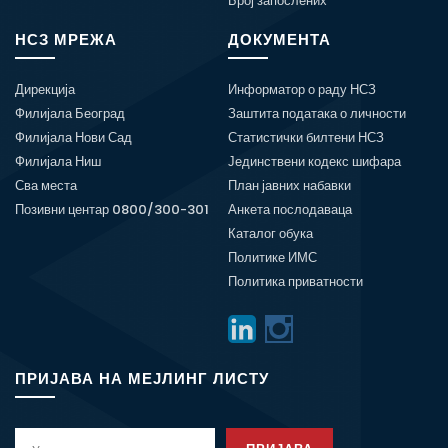
Број запослених
НСЗ МРЕЖА
ДОКУМЕНТА
Дирекција
Информатор о раду НСЗ
Филијала Београд
Заштита података о личности
Филијала Нови Сад
Статистички билтени НСЗ
Филијала Ниш
Јединствени кодекс шифара
Сва места
План јавних набавки
Позивни центар 0800/300-301
Анкета послодаваца
Каталог обука
Политике ИМС
Политика приватности
ПРИЈАВА НА МЕЈЛИНГ ЛИСТУ