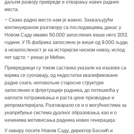
даљем развоју привреде и отварању нових радних
места.
– Свако радно место нам је важно. Захваљујући
континуираном разговору са послодавцима, данас у
Новом Саду имамо 50.000 запослених више него 2012.
године. У 15 фабрика запослено је више од 9.000 људи,
а незапосленост је на историјски ниском нивоу, испод
пет одсто – рекао је Мићин.
Привредници су током састанка указали на изазове са
којима се суочавају, од недостатка квалификоване
радне снаге, неповољне старосне структуре
запослених и флуктуације радника, до потешкоћа у
наплати потраживања и раста цене призводње и
репроматеријала. Разговарало се и о могућностима за
унапређење система дуалног образовања, као и о
начинима мотивисања радника нових генерација.
У оквиру посете Новом Саду, директор Боснић и