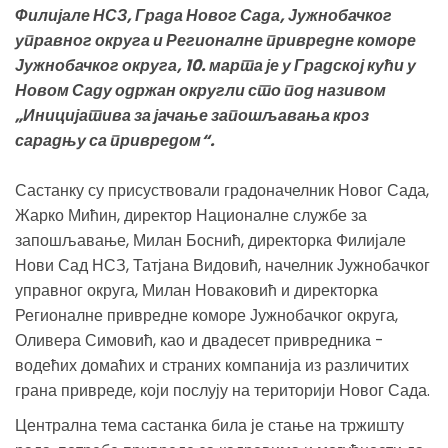
Филијале НСЗ, Града Новог Сада, Јужнобачког
управног округа и Регионалне привредне коморе
Јужнобачког округа, 10. марта је у Градској кући у
Новом Саду одржан округли сто под називом
„Иницијатива за јачање запошљавања кроз
сарадњу са привредом“.
Састанку су присуствовали градоначелник Новог Сада,
Жарко Мићин, директор Националне службе за
запошљавање, Милан Боснић, директорка Филијале
Нови Сад НСЗ, Татјана Видовић, начелник Јужнобачког
управног округа, Милан Новаковић и директорка
Регионалне привредне коморе Јужнобачког округа,
Оливера Симовић, као и двадесет привредника -
водећих домаћих и страних компанија из различитих
грана привреде, који послују на територији Новог Сада.
Централна тема састанка била је стање на тржишту