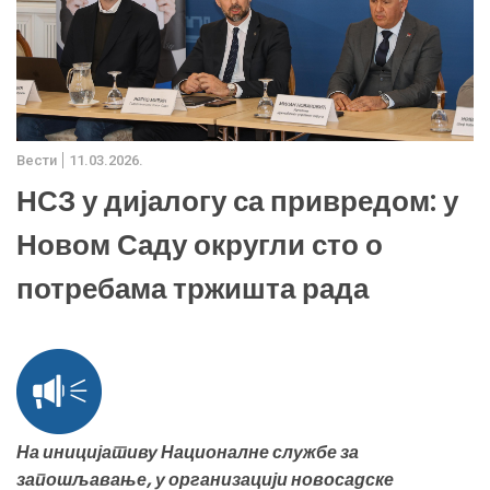
Вести
11.03.2026.
НСЗ у дијалогу са привредом: у
Новом Саду округли сто о
потребама тржишта рада
На иницијативу Националне службе за
запошљавање, у организацији новосадске