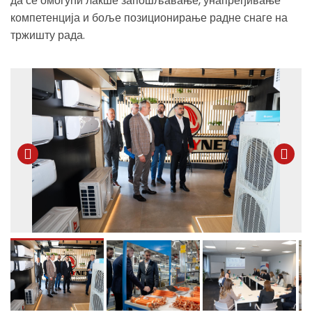
да се омогући лакше запошљавање, унапређивање
компетенција и боље позиционирање радне снаге на
тржишту рада.