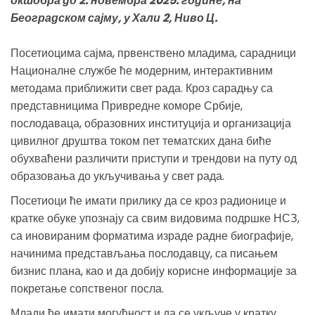
октобра до 2. новембра 2025. године, на
Београдском сајму, у Хали 2, Ниво Ц.
Посетиоцима сајма, првенствено младима, сарадници
Националне службе ће модерним, интерактивним
методама приближити свет рада. Кроз сарадњу са
представницима Привредне коморе Србије,
послодаваца, образовних институција и организација
цивилног друштва током пет тематских дана биће
обухваћени различити приступи и трендови на путу од
образовања до укључивања у свет рада.
Посетиоци ће имати прилику да се кроз радионице и
кратке обуке упознају са свим видовима подршке НСЗ,
са иновираним форматима израде радне биографије,
начинима представљања послодавцу, са писањем
бизнис плана, као и да добију корисне информације за
покретање сопственог посла.
Млади ће имати могућност и да се укључе у кратку