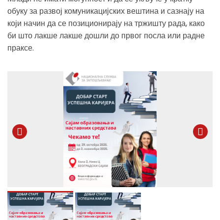
обуку за развој комуникацијских вештина и сазнају на
који начин да се позиционирају на тржишту рада, како
би што лакше лакше дошли до првог посла или радне
праксе.