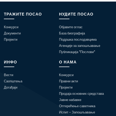
ТРАЖИТЕ ПОСАО
НУДИТЕ ПОСАО
Конкурси
Објавите оглас
Документи
База биографија
Пројекти
Подршка послодавцима
Агенције за запошљавање
Публикација "Послови"
ИНФО
О НАМА
Вести
Конкурси
Саопштења
Правни акти
Догађаји
Пројекти
Продаја основних средстава
Јавне набавке
Оптерећење саветника
Испит - Запошљавање