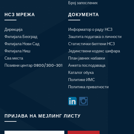
Број запослених
НСЗ МРЕЖА
ДОКУМЕНТА
Дирекција
Информатор о раду НСЗ
Филијала Београд
Заштита података о личности
Филијала Нови Сад
Статистички билтени НСЗ
Филијала Ниш
Јединствени кодекс шифара
Сва места
План јавних набавки
Позивни центар 0800/300-301
Анкета послодаваца
Каталог обука
Политике ИМС
Политика приватности
ПРИЈАВА НА МЕЈЛИНГ ЛИСТУ