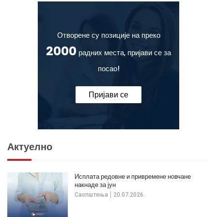
Отворене су позиције на преко
2000
радних места, пријави се за
посао!
Пријави се
Актуелно
Исплата редовне и привремене новчане
накнаде за јун
Саопштења
20.07.2026.