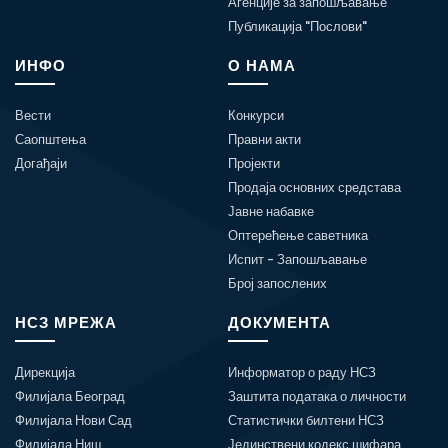
Агенције за запошљавање
Публикација "Послови"
ИНФО
О НАМА
Вести
Конкурси
Саопштења
Правни акти
Догађаји
Пројекти
Продаја основних средстава
Јавне набавке
Оптерећење саветника
Испит - Запошљавање
Број запослених
НСЗ МРЕЖА
ДОКУМЕНТА
Дирекција
Информатор о раду НСЗ
Филијала Београд
Заштита података о личности
Филијала Нови Сад
Статистички билтени НСЗ
Филијала Ниш
Јединствени кодекс шифара