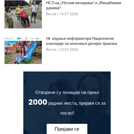
НСЗ на „Убским вечерима“ и „Мишићевим
данима“
Вести
16.07.2026.
14. издање информатора Националне
коалиције за окончање дечијих бракова
Вести
15.07.2026.
Отворене су позиције на преко
2000
радних места, пријави се за
посао!
Пријави се