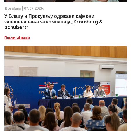
Дoгађаjи
07.07.2026.
У Блацу и Прокупљу одржани сајмови
запошљавања за компанију „Kromberg &
Schubert“
Прочитај више