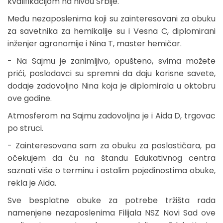
kvalifikacijom na nivou Srbije.
Među nezaposlenima koji su zainteresovani za obuku
za savetnika za hemikalije su i Vesna C, diplomirani
inženjer agronomije i Nina T, master hemičar.
- Na Sajmu je zanimljivo, opušteno, svima možete
prići, poslodavci su spremni da daju korisne savete,
dodaje zadovoljno Nina koja je diplomirala u oktobru
ove godine.
Atmosferom na Sajmu zadovoljna je i Aida D, trgovac
po struci.
- Zainteresovana sam za obuku za poslastičara, pa
očekujem da ću na štandu Edukativnog centra
saznati više o terminu i ostalim pojedinostima obuke,
rekla je Aida.
Sve besplatne obuke za potrebe tržišta rada
namenjene nezaposlenima Filijala NSZ Novi Sad ove