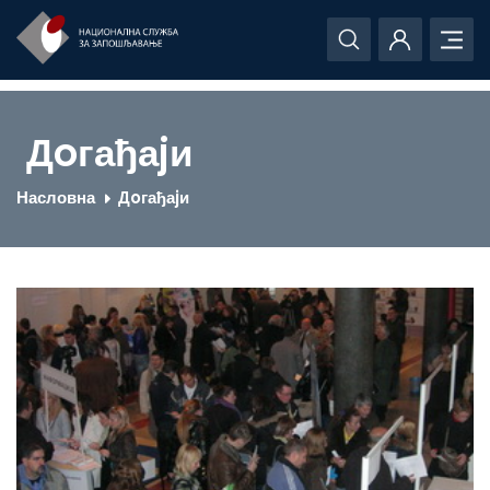
Дoгађаjи
Насловна
Дoгађаjи