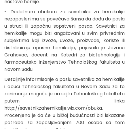
nastave hemije.
- Dodatnom obukom za savetnika za hemikalije
nezaposlenima se povećava šansa da dođu do posla
u struci ili započnu sopstveni posao. Savetnici za
hemikalije mogu biti angažovani u svim privrednim
subjektima koji izvoze, uvoze, proizvode, koriste ili
distribuiraju opasne hemikalije, pojasnila je Jovana
Grahovac, docent na Katedri za biotehnologiju i
farmaceutsko inženjerstvo Tehnološkog fakulteta u
Novom Sadu.
Detaljnije informisanje o poslu savetnika za hemikalije
i obuci Tehnološkog fakulteta u Novom Sadu za to
zanimanje moguće je na sajtu Tehnološkog fakulteta
putem linka
http://savetnikzahemikalije.wix.com/obuka.
Procenjeno je da će u bližoj budućnosti biti iskazane
potrebe za zapošljavanjem 700 osoba sa tom