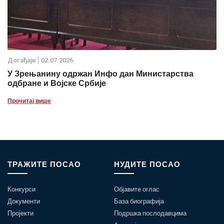
Дoгађаjи
02.07.2026.
У Зрењанину одржан Инфо дан Министарства
одбране и Војске Србије
Прочитај више
ТРАЖИТЕ ПОСАО
НУДИТЕ ПОСАО
Конкурси
Објавите оглас
Документи
База биографија
Пројекти
Подршка послодавцима