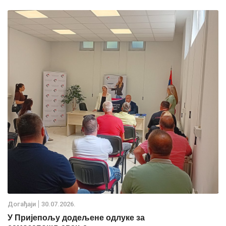
Дoгађаjи
30.07.2026.
У Пријепољу додељене одлуке за