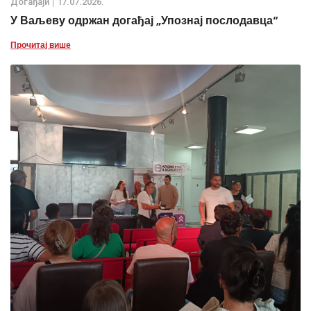
Дoгађаjи
17.07.2026.
У Ваљеву одржан догађај „Упознај послодавца“
Прочитај више