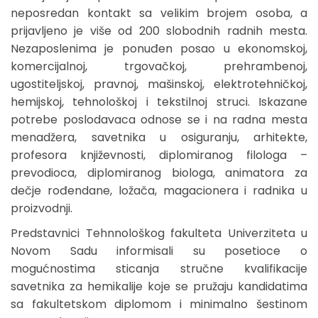
neposredan kontakt sa velikim brojem osoba, a
prijavljeno je više od 200 slobodnih radnih mesta.
Nezaposlenima je ponuđen posao u ekonomskoj,
komercijalnoj, trgovačkoj, prehrambenoj,
ugostiteljskoj, pravnoj, mašinskoj, elektrotehničkoj,
hemijskoj, tehnološkoj i tekstilnoj struci. Iskazane
potrebe poslodavaca odnose se i na radna mesta
menadžera, savetnika u osiguranju, arhitekte,
profesora književnosti, diplomiranog filologa –
prevodioca, diplomiranog biologa, animatora za
dečje rođendane, ložača, magacionera i radnika u
proizvodnji.
Predstavnici Tehnnološkog fakulteta Univerziteta u
Novom Sadu informisali su posetioce o
mogućnostima sticanja stručne kvalifikacije
savetnika za hemikalije koje se pružaju kandidatima
sa fakultetskom diplomom i minimalno šestinom