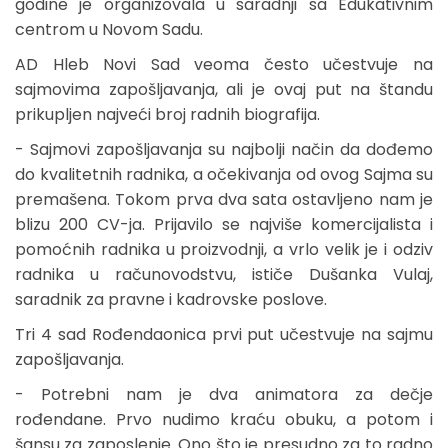
godine je organizovala u saradnji sa Edukativnim
centrom u Novom Sadu.
AD Hleb Novi Sad veoma često učestvuje na
sajmovima zapošljavanja, ali je ovaj put na štandu
prikupljen najveći broj radnih biografija.
- Sajmovi zapošljavanja su najbolji način da dođemo
do kvalitetnih radnika, a očekivanja od ovog Sajma su
premašena. Tokom prva dva sata ostavljeno nam je
blizu 200 CV-ja. Prijavilo se najviše komercijalista i
pomoćnih radnika u proizvodnji, a vrlo velik je i odziv
radnika u računovodstvu, ističe Dušanka Vulaj,
saradnik za pravne i kadrovske poslove.
Tri 4 sad Rođendaonica prvi put učestvuje na sajmu
zapošljavanja.
- Potrebni nam je dva animatora za dečje
rođendane. Prvo nudimo kraću obuku, a potom i
šansu za zaposlenje. Ono što je presudno za to radno