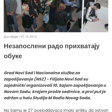
Дoгађаjи
07.12.2012.
Незапослени радо прихватаjу
обуке
Grad Novi Sad i Nacionalna služba za
zapošljavanje (NSZ) - Filijala Novi Sad su
zajednički organizovali 10. Sajam zapošljavanja u
Novom Sadu, krajem prošle sedmice, a prvi put je
održan u holu Studija M Radio Novog Sada.
Na Sajmu je 27 posloddavaca imalo priliku da ostvari