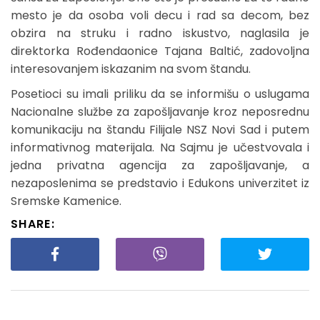
mesto je da osoba voli decu i rad sa decom, bez
obzira na struku i radno iskustvo, naglasila je
direktorka Rođendaonice Tajana Baltić, zadovoljna
interesovanjem iskazanim na svom štandu.
Posetioci su imali priliku da se informišu o uslugama
Nacionalne službe za zapošljavanje kroz neposrednu
komunikaciju na štandu Filijale NSZ Novi Sad i putem
informativnog materijala. Na Sajmu je učestvovala i
jedna privatna agencija za zapošljavanje, a
nezaposlenima se predstavio i Edukons univerzitet iz
Sremske Kamenice.
SHARE: