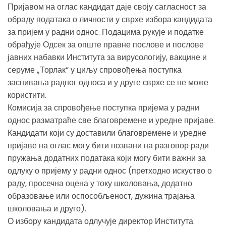
Пријавом на оглас кандидат даје своју сагласност за
обраду података о личности у сврхе избора кандидата
за пријем у радни однос. Подацима рукује и податке
обрађује Одсек за опште правне послове и послове
јавних набавки Института за вирусологију, вакцине и
серуме „Торлак“ у циљу спровођења поступка
заснивања радног односа и у друге сврхе се не може
користити.
Комисија за спровођење поступка пријема у радни
однос разматраће све благовремене и уредне пријаве.
Кандидати који су доставили благовремене и уредне
пријаве на оглас могу бити позвани на разговор ради
пружања додатних података који могу бити важни за
одлуку о пријему у радни однос (претходно искуство о
раду, просечна оцена у току школовања, додатно
образовање или оспособљеност, дужина трајања
школовања и друго).
О избору кандидата одлучује директор Института.