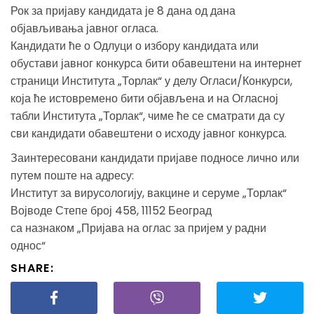
Рок за пријаву кандидата је 8 дана од дана
објављивања јавног огласа.
Кандидати ће о Одлуци о избору кандидата или
обустави јавног конкурса бити обавештени на интернет
страници Института „Торлак“ у делу Огласи/Конкурси,
која ће истовремено бити објављена и на Огласној
табли Института „Торлак“, чиме ће се сматрати да су
сви кандидати обавештени о исходу јавног конкурса.
Заинтересовани кандидати пријаве подносе лично или
путем поште на адресу:
Институт за вирусологију, вакцине и серуме „Торлак“
Војводе Степе број 458, 11152 Београд
са назнаком „Пријава на оглас за пријем у радни
однос“
SHARE: