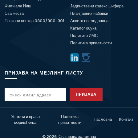
Филијала Ниш
Јединствени кодекс шифара
Сва места
План јавних набавки
Позивни центар 0800/300-301
Анкета послодаваца
Каталог обука
Политике ИМС
Политика приватности
ПРИЈАВА НА МЕЈЛИНГ ЛИСТУ
ПРИЈАВА
Услoви и права
Политика
Насловна
Контакт
кoришћeња
приватности
© 2026. Сва права задржана