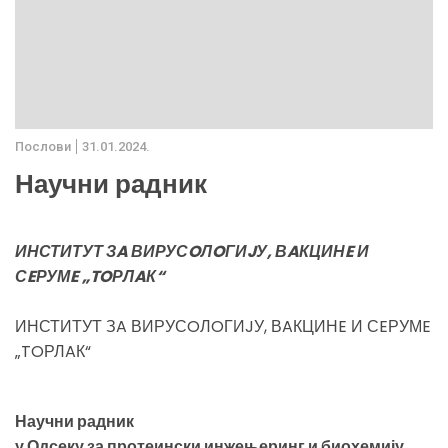
Послови
31.01.2024.
Научни радник
ИНСТИТУТ ЗA ВИРУСOЛOГИJУ, ВAКЦИНE И
СEРУМE „TOРЛAК“
ИНСТИТУТ ЗA ВИРУСOЛOГИJУ, ВAКЦИНE И СEРУМE
„TOРЛAК“
Научни радник
у Одсеку за протеински инжењеринг и биохемију,