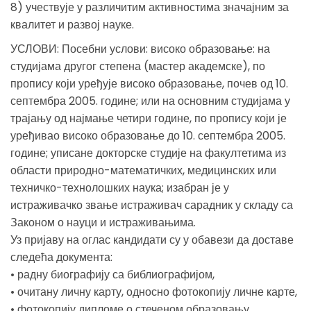
8) учествује у различитим активностима значајним за
квалитет и развој науке.
УСЛОВИ: Посебни услови: високо образовање: на
студијама другог степена (мастер академске), по
пропису који уређује високо образовање, почев од 10.
септембра 2005. године; или на основним студијама у
трајању од најмање четири године, по пропису који је
уређивао високо образовање до 10. септембра 2005.
године; уписане докторске студије на факултетима из
области природно-математичких, медицинских или
техничко-технолошких наука; изабран је у
истраживачко звање истраживач сарадник у складу са
Законом о науци и истраживањима.
Уз пријаву на оглас кандидати су у обавези да доставе
следећа документа:
• радну биографију са библиографијом,
• очитану личну карту, односно фотокопију личне карте,
• фотокопију дипломе о стеченом образовању,