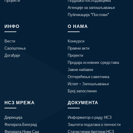
Пројекти
Подршка послодавцима
Агенције за запошљавање
Публикација "Послови"
ИНФО
О НАМА
Вести
Конкурси
Саопштења
Правни акти
Догађаји
Пројекти
Продаја основних средстава
Јавне набавке
Оптерећење саветника
Испит - Запошљавање
Број запослених
НСЗ МРЕЖА
ДОКУМЕНТА
Дирекција
Информатор о раду НСЗ
Филијала Београд
Заштита података о личности
Филијала Нови Сад
Статистички билтени НСЗ