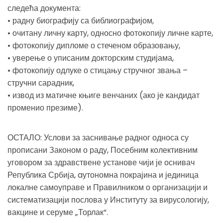
следећа документа:
• радну биографију са библиографијом,
• очитану личну карту, односно фотокопију личне карте,
• фотокопију дипломе о стеченом образовању,
• уверење о уписаним докторским студијама,
• фотокопију одлуке о стицању стручног звања –
стручни сарадник,
• извод из матичне књиге венчаних (ако је кандидат
променио презиме).
ОСТАЛО: Услови за заснивање радног односа су
прописани Законом о раду, Посебним колективним
уговором за здравствене установе чији је оснивач
Република Србија, aутономна покрајина и јединица
локалне самоуправе и Правилником о организацији и
систематизацији послова у Институту за вирусологију,
вакцине и серуме „Торлак“.