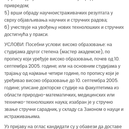
привредом;
5) врши обраду научноистраживачких резултата у
сврху објављивања научних и стручних радова;
6) учествује на увођењу нових технолошких и стручних
достигнућа у пракси.
УСЛОВИ: Посебни услови: високо образовање: на
студијама другог степена (мастер академске), по
пропису који уређује високо образовање, почев од 10.
септембра 2005. године; или на основним студијама у
трајању од најмање четири године, по пропису који је
уређивао високо образовање до 10. септембра 2005.
године; уписане докторске студије на факултетима из
области природно-математичких, медицинских или
техничко-технолошких наука; изабран је у стручно
звање стручни сарадник, у складу са Законом о науци и
истраживањима.
Уз пријаву на оглас кандидати су у обавези да доставе