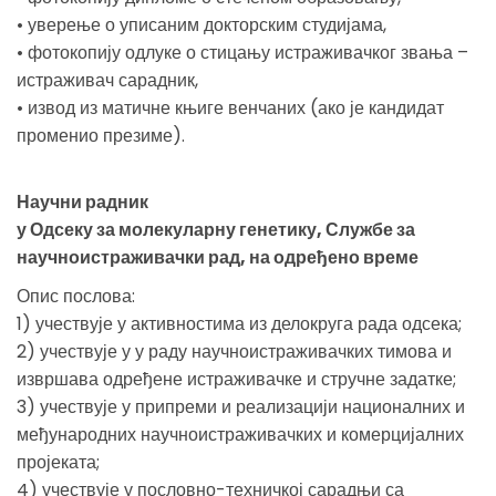
• уверење о уписаним докторским студијама,
• фотокопију одлуке о стицању истраживачког звања –
истраживач сарадник,
• извод из матичне књиге венчаних (ако је кандидат
променио презиме).
Научни радник
у Одсеку за молекуларну генетику, Службе за
научноистраживачки рад, на одређено време
Опис послова:
1) учествује у активностима из делокруга рада одсека;
2) учествује у у раду научноистраживачких тимова и
извршава одређене истраживачке и стручне задатке;
3) учествује у припреми и реализацији националних и
међународних научноистраживачких и комерцијалних
пројеката;
4) учествује у пословно-техничкој сарадњи са