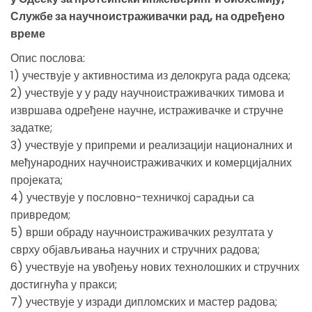
Службе за научноистраживачки рад, на одређено
време
Опис послова:
1) учествује у активностима из делокруга рада одсека;
2) учествује у у раду научноистраживачких тимова и
извршава одређене научне, истраживачке и стручне
задатке;
3) учествује у припреми и реализацији националних и
међународних научноистраживачких и комерцијалних
пројеката;
4) учествује у пословно-техничкој сарадњи са
привредом;
5) врши обраду научноистраживачких резултата у
сврху објављивања научних и стручних радова;
6) учествује на увођењу нових технолошких и стручних
достигнућа у пракси;
7) учествује у изради дипломских и мастер радова;