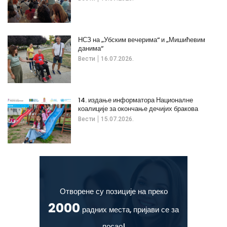
НСЗ на „Убским вечерима“ и „Мишићевим
данима“
Вести
16.07.2026.
14. издање информатора Националне
коалиције за окончање дечијих бракова
Вести
15.07.2026.
Отворене су позиције на преко
2000
радних места, пријави се за
посао!