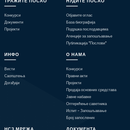
ТРАЖИТЕ ПОСАО
НУДИТЕ ПОСАО
Конкурси
Објавите оглас
Документи
База биографија
Пројекти
Подршка послодавцима
Агенције за запошљавање
Публикација "Послови"
ИНФО
О НАМА
Вести
Конкурси
Саопштења
Правни акти
Догађаји
Пројекти
Продаја основних средстава
Јавне набавке
Оптерећење саветника
Испит - Запошљавање
Број запослених
НСЗ МРЕЖА
ДОКУМЕНТА