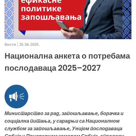
Вести
25.06.2025.
Национална анкета о потребама
послодаваца 2025–2027
Министарство за рад, запошљавање, борачка и
социјална питања, у сарадњи са Националном
службом за запошљавање, Унијом послодаваца