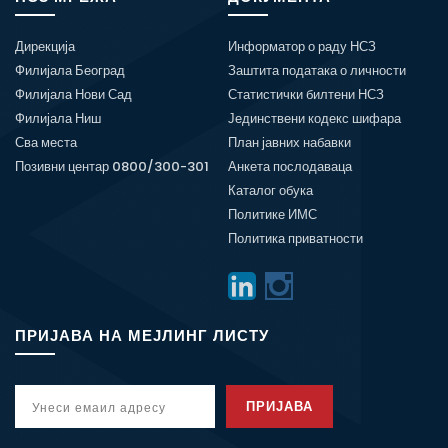
Дирекција
Информатор о раду НСЗ
Филијала Београд
Заштита података о личности
Филијала Нови Сад
Статистички билтени НСЗ
Филијала Ниш
Јединствени кодекс шифара
Сва места
План јавних набавки
Позивни центар 0800/300-301
Анкета послодаваца
Каталог обука
Политике ИМС
Политика приватности
ПРИЈАВА НА МЕЈЛИНГ ЛИСТУ
ПРИЈАВА