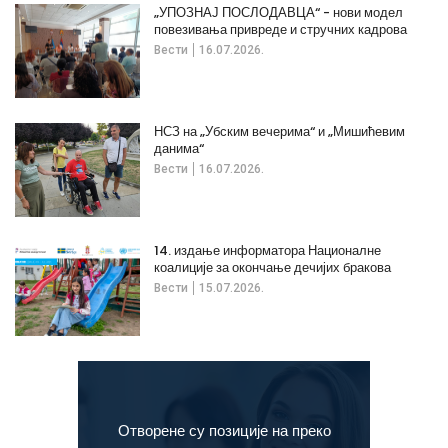
„УПОЗНАЈ ПОСЛОДАВЦА“ - нови модел
повезивања привреде и стручних кадрова
Вести
16.07.2026.
НСЗ на „Убским вечерима“ и „Мишићевим
данима“
Вести
16.07.2026.
14. издање информатора Националне
коалиције за окончање дечијих бракова
Вести
15.07.2026.
Отворене су позиције на преко