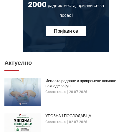
2000
радних места, пријави се за
посао!
Пријави се
Актуелно
Исплата редовне и привремене новчане
накнаде за јун
Саопштења
20.07.2026.
УПОЗНАЈ ПОСЛОДАВЦА
Саопштења
02.07.2026.