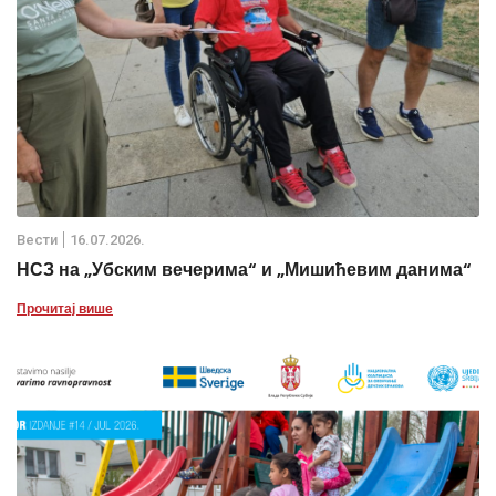
Вести
16.07.2026.
НСЗ на „Убским вечерима“ и „Мишићевим данима“
Прочитај више