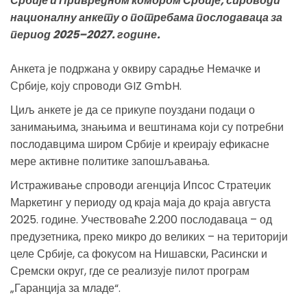
Србије и Привредном комором Србије, спроводи
националну анкету о потребама послодаваца за
период 2025–2027. године.
Анкета је подржана у оквиру сарадње Немачке и
Србије, коју спроводи GIZ GmbH.
Циљ анкете је да се прикупе поуздани подаци о
занимањима, знањима и вештинама који су потребни
послодавцима широм Србије и креирају ефикасне
мере активне политике запошљавања.
Истраживање спроводи агенција Ипсос Стратеџик
Маркетинг у периоду од краја маја до краја августа
2025. године. Учествоваће 2.200 послодаваца – од
предузетника, преко микро до великих – на територији
целе Србије, са фокусом на Нишавски, Расински и
Сремски округ, где се реализује пилот програм
„Гаранција за младе“.