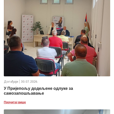
Дoгађаjи
30.07.2026.
У Пријепољу додељене одлуке за
самозапошљавање
Прочитај више