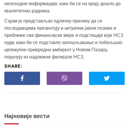
неопходне информације, како би се на крају дошло до
квалитетних радника.
Сајам је представљао одличну прилику да се
послодавцима презентују и актуелни јавни позиви и
приближе све финансијске мере и подстицаји које НСЗ
нуди, како би се подстакло запошљавање и побољшао
целокупни привредни амбијент у Новом Пазару,
поручују из надлежне филијале НСЗ.
SHARE:
Најновије вести