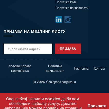
Политике ИМС
Политика приватности
ПРИЈАВА НА МЕЈЛИНГ ЛИСТУ
ПРИЈАВА
Услoви и права
Политика
Насловна
Контакт
кoришћeња
приватности
© 2026. Сва права задржана
Овај вебсајт користи cookies да би вам
обезбедили најбољу услугу. Додатне
Прихвати
информације можете пронаћи на страници