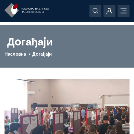
Дoгађаjи
Насловна
Дoгађаjи