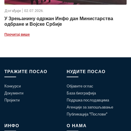
Дoгађаjи
02.07.2026.
У Зрењанину одржан Инфо дан Министарства
одбране и Војске Србије
Прочитај више
ТРАЖИТЕ ПОСАО
НУДИТЕ ПОСАО
Конкурси
Објавите оглас
Документи
База биографија
Пројекти
Подршка послодавцима
Агенције за запошљавање
Публикација "Послови"
ИНФО
О НАМА