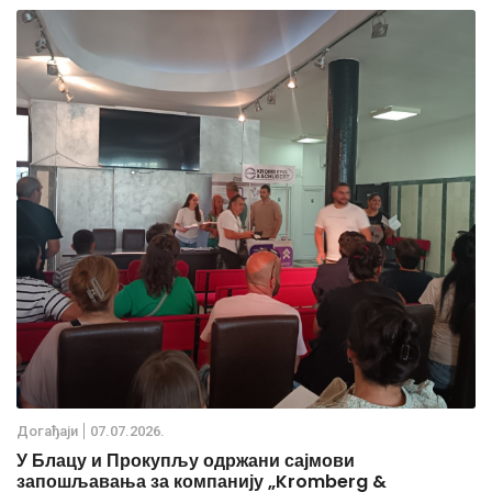
Дoгађаjи
07.07.2026.
У Блацу и Прокупљу одржани сајмови
запошљавања за компанију „Kromberg &