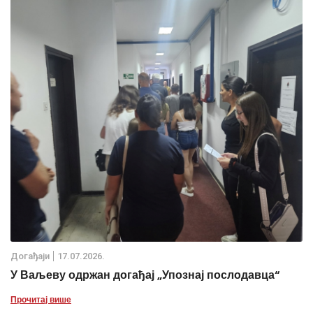
Дoгађаjи
17.07.2026.
У Ваљеву одржан догађај „Упознај послодавца“
Прочитај више