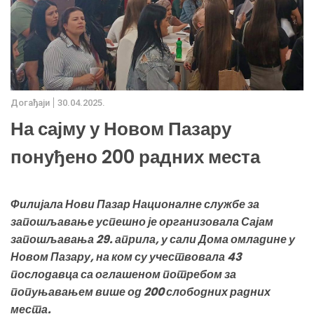
Дoгађаjи
30.04.2025.
На сајму у Новом Пазару
понуђено 200 радних места
Филијала Нови Пазар Националне службе за
запошљавање успешно је организовала Сајам
запошљавања 29. априла, у сали Дома омладине у
Новом Пазару, на ком су учествовала 43
послодавца са оглашеном потребом за
попуњавањем више од 200 слободних радних
места.