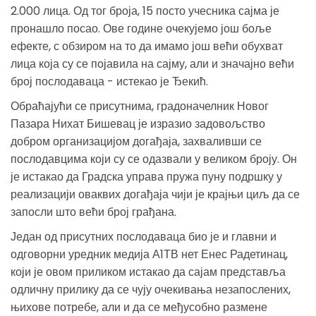
2.000 лица. Од тог броја, 15 посто учесника сајма је
пронашло посао. Ове године очекујемо још боље
ефекте, с обзиром на то да имамо још већи обухват
лица која су се појавила на сајму, али и значајно већи
број послодаваца - истекао је Ђекић.
Обраћајући се присутнима, градоначелник Новог
Пазара Нихат Бишевац је изразио задовољство
добром организацијом догађаја, захваливши се
послодавцима који су се одазвали у великом броју. Он
је истакао да Градска управа пружа пуну подршку у
реализацији оваквих догађаја чији је крајњи циљ да се
запосли што већи број грађана.
Један од присутних послодаваца био је и главни и
одговорни уредник медија А1ТВ нет Енес Радетинац,
који је овом приликом истакао да сајам представља
одличну прилику да се чују очекивања незапослених,
њихове потребе, али и да се међусобно размене