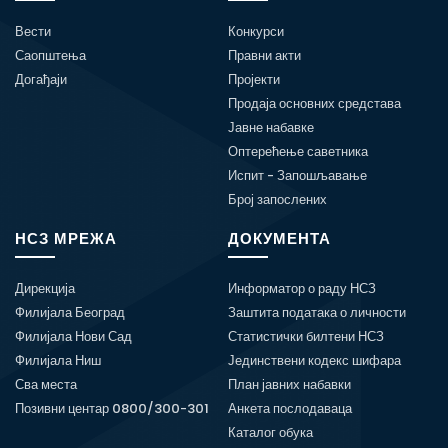
Вести
Конкурси
Саопштења
Правни акти
Догађаји
Пројекти
Продаја основних средстава
Јавне набавке
Оптерећење саветника
Испит - Запошљавање
Број запослених
НСЗ МРЕЖА
ДОКУМЕНТА
Дирекција
Информатор о раду НСЗ
Филијала Београд
Заштита података о личности
Филијала Нови Сад
Статистички билтени НСЗ
Филијала Ниш
Јединствени кодекс шифара
Сва места
План јавних набавки
Позивни центар 0800/300-301
Анкета послодаваца
Каталог обука