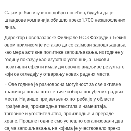
Сајам је био изузетно добро посећен, будући да је
штандове компанија обишло преко 1.700 незапослених
лица.
Директор новопазарске Филијале НСЗ Фахрудин Ђекић
овом приликом је истакао да се сајмови запошљавања,
као мера активне политике запошљавања, из године у
годину показују као изузетно успешни, а њихови
позитивни ефекти имају дугорочно видљиве резултате
који се огледају у отварању нових радних места.
- Ове године је разноврсна могућност за све активне
тражиоца посла што се тиче избора понуђених радних
места. Највише пријављених потреба је у области
грађевине, производње текстила и намештаја,
трговине и угоститељства, производње и прераде
хране. Прошле године смо успешно организовали два
сајма запошљавања, на којима је учествовало преко