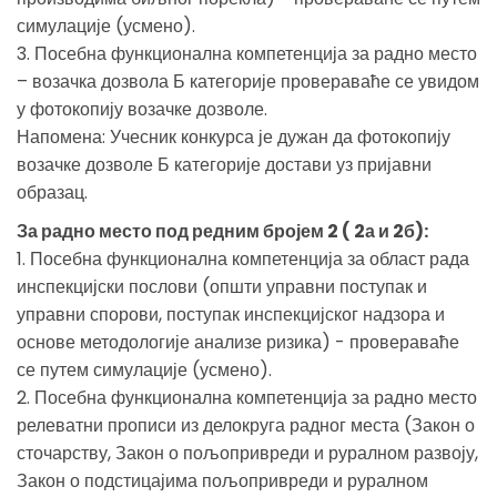
симулације (усмено).
3. Посебна функционална компетенција за радно место
– возачка дозвола Б категорије провераваће се увидом
у фотокопију возачке дозволе.
Напомена: Учесник конкурса је дужан да фотокопију
возачке дозволе Б категорије достави уз пријавни
образац.
За радно место под редним бројем 2 ( 2а и 2б):
1. Посебна функционална компетенција за област рада
инспекцијски послови (општи управни поступак и
управни спорови, поступак инспекцијског надзора и
основе методологије анализе ризика) - провераваће
се путем симулације (усмено).
2. Посебна функционална компетенција за радно место
релеватни прописи из делокруга радног места (Закон о
сточарству, Закон о пољопривреди и руралном развоју,
Закон о подстицајима пољопривреди и руралном