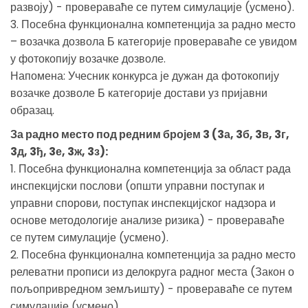
развоју) - провераваће се путем симулације (усмено).
3. Посебна функционална компетенција за радно место
– возачка дозвола Б категорије провераваће се увидом
у фотокопију возачке дозволе.
Напомена: Учесник конкурса је дужан да фотокопију
возачке дозволе Б категорије достави уз пријавни
образац.
За радно место под редним бројем 3 (3а, 3б, 3в, 3г,
3д, 3ђ, 3е, 3ж, 3з):
1. Посебна функционална компетенција за област рада
инспекцијски послови (општи управни поступак и
управни спорови, поступак инспекцијског надзора и
основе методологије анализе ризика) - провераваће
се путем симулације (усмено).
2. Посебна функционална компетенција за радно место
релеватни прописи из делокруга радног места (Закон о
пољопривредном земљишту) - провераваће се путем
симулације (усмено).