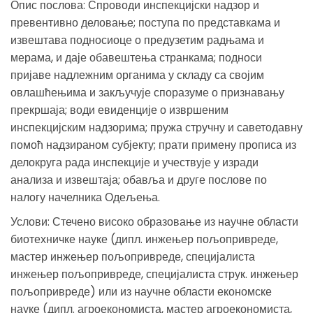
Опис послова: Спроводи инспекцијски надзор и
превентивно деловање; поступа по представкама и
извештава подносиоце о предузетим радњама и
мерама, и даје обавештења странкама; подноси
пријаве надлежним органима у складу са својим
овлашћењима и закључује споразуме о признавању
прекршаја; води евиденције о извршеним
инспекцијским надзорима; пружа стручну и саветодавну
помоћ надзираном субјекту; прати примену прописа из
делокруга рада инспекције и учествује у изради
анализа и извештаја; обавља и друге послове по
налогу начелника Одељења.
Услови: Стечено високо образовање из научне области
биотехничке науке (дипл. инжењер пољопривреде,
мастер инжењер пољопривреде, специјалиста
инжењер пољопривреде, специјалиста струк. инжењер
пољопривреде) или из научне области економске
науке (дипл. агроекономиста, мастер агроекономиста,