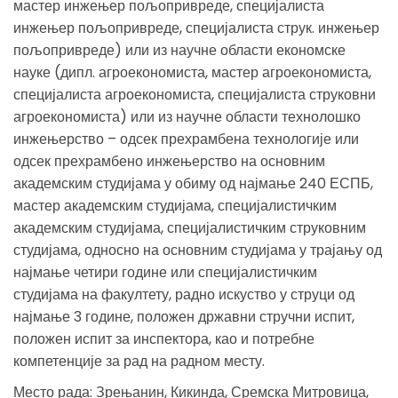
мастер инжењер пољопривреде, специјалиста
инжењер пољопривреде, специјалиста струк. инжењер
пољопривреде) или из научне области економске
науке (дипл. агроекономиста, мастер агроекономиста,
специјалиста агроекономиста, специјалиста струковни
агроекономиста) или из научне области технолошко
инжењерство – одсек прехрамбена технологије или
одсек прехрамбено инжењерство на основним
академским студијама у обиму од најмање 240 ЕСПБ,
мастер академским студијама, специјалистичким
академским студијама, специјалистичким струковним
студијама, односно на основним студијама у трајању од
најмање четири године или специјалистичким
студијама на факултету, радно искуство у струци од
најмање 3 године, положен државни стручни испит,
положен испит за инспектора, као и потребне
компетенције за рад на радном месту.
Место рада: Зрењанин, Кикинда, Сремска Митровица,