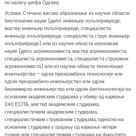
по налогу шефа Одсека.
Услови: Стечено високо образовање из научне области
биотехничке науке (дипл. инжењер пољопривреде,
мастер инжењер пољопривреде, специјалиста
инжењер пољопривреде, специјалиста струк. инжењер
пољопривреде) или из научне области економске
науке (дипл. агроекономиста, мастер агроекономиста,
специјалиста агроекономиста, специјалиста струковни
агроекономиста) или из научне области технолошко
инжењерство – одсек прехрамбена технологије или
одсек прехрамбено инжењерство или одсек
биохемијско инжењерство или одсек биотехнологија на
основним академским студијама у обиму од најмање
240 ЕСПБ, мастер академским студијама,
специјалистичким академским студијама,
специјалистичким струковним студијама, односно на
основним студијама у трајању од најмање четири
године или специјалистичким студијама на факултету,