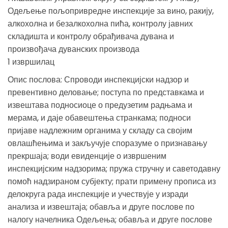
Одељење пољопривредне инспекције за вино, ракију,
алкохолна и безалкохолна пића, контролу јавних
складишта и контролу обрађивача дувана и
произвођача дуванских производа
1 извршилац
Опис послова: Спроводи инспекцијски надзор и
превентивно деловање; поступа по представкама и
извештава подносиоце о предузетим радњама и
мерама, и даје обавештења странкама; подноси
пријаве надлежним органима у складу са својим
овлашћењима и закључује споразуме о признавању
прекршаја; води евиденције о извршеним
инспекцијским надзорима; пружа стручну и саветодавну
помоћ надзираном субјекту; прати примену прописа из
делокруга рада инспекције и учествује у изради
анализа и извештаја; обавља и друге послове по
налогу начелника Одељења; обавља и друге послове