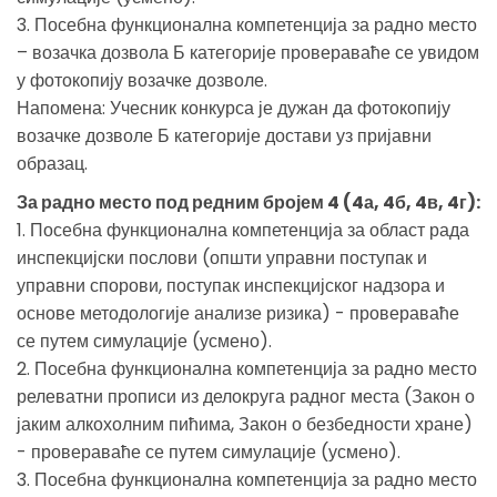
3. Посебна функционална компетенција за радно место
– возачка дозвола Б категорије провераваће се увидом
у фотокопију возачке дозволе.
Напомена: Учесник конкурса је дужан да фотокопију
возачке дозволе Б категорије достави уз пријавни
образац.
За радно место под редним бројем 4 (4а, 4б, 4в, 4г):
1. Посебна функционална компетенција за област рада
инспекцијски послови (општи управни поступак и
управни спорови, поступак инспекцијског надзора и
основе методологије анализе ризика) - провераваће
се путем симулације (усмено).
2. Посебна функционална компетенција за радно место
релеватни прописи из делокруга радног места (Закон о
јаким алкохолним пићима, Закон о безбедности хране)
- провераваће се путем симулације (усмено).
3. Посебна функционална компетенција за радно место