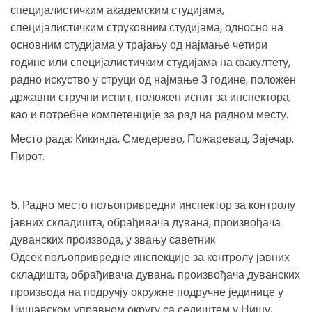
специјалистичким академским студијама,
специјалистичким струковним студијама, односно на
основним студијама у трајању од најмање четири
године или специјалистичким студијама на факултету,
радно искуство у струци од најмање 3 године, положен
државни стручни испит, положен испит за инспектора,
као и потребне компетенције за рад на радном месту.
Место рада: Кикинда, Смедерево, Пожаревац, Зајечар,
Пирот.
5. Радно место пољопривредни инспектор за контролу
јавних складишта, обрађивача дувана, произвођача
дуванских производа, у звању саветник
Одсек пољопривредне инспекције за контролу јавних
складишта, обрађивача дувана, произвођача дуванских
производа на подручју окружне подручне јединице у
Нишавском управном округу са седиштем у Нишу,