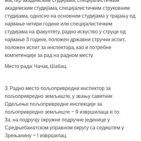
мастер академским студијама, специјалистичким
академским студијама, специјалистичким струковним
студијама, односно на основним студијама у трајању од
најмање четири године или специјалистичким
студијама на факултету, радно искуство у струци од
најмање 3 године, положен државни стручни испит,
положен испит за инспектора, као и потребне
компетенције за рад на радном месту.
Место рада: Чачак, Шабац.
3. Радно место пољопривредни инспектор за
пољопривредно земљиште, у звању саветник
Одељење пољопривредне инспекције за
пољопривредно земљиште – 9 извршилаца и то:
3а. на подручју окружне подручне јединице у
Средњебанатском управном округу са седиштем у
Зрењанину – 1 извршилац