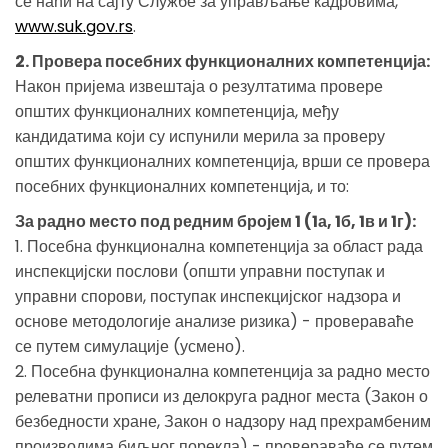
се наћи на сајту Службе за управљање кадровима,
www.suk.gov.rs
.
2. Провера посебних функционалних компетенција:
Након пријема извештаја о резултатима провере
општих функционалних компетенција, међу
кандидатима који су испунили мерила за проверу
општих функционалних компетенција, врши се провера
посебних функционалних компетенција, и то:
За радно место под редним бројем 1 (1а, 1б, 1в и 1г):
1. Посебна функционална компетенција за област рада
инспекцијски послови (општи управни поступак и
управни спорови, поступак инспекцијског надзора и
основе методологије анализе ризика) - провераваће
се путем симулације (усмено).
2. Посебна функционална компетенција за радно место
релеватни прописи из делокруга радног места (Закон о
безбедности хране, Закон о надзору над прехрамбеним
производима биљног порекла) - провераваће се путем