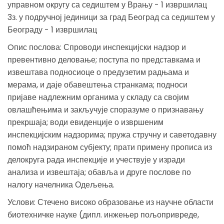
управном округу са седиштем у Врању - 1 извршилац
3з. у подручној јединици за град Београд са седиштем у
Београду - 1 извршилац
Oпис послова: Спроводи инспекцијски надзор и
превентивно деловање; поступа по представкама и
извештава подносиоце о предузетим радњама и
мерама, и даје обавештења странкама; подноси
пријаве надлежним органима у складу са својим
овлашћењима и закључује споразуме о признавању
прекршаја; води евиденције о извршеним
инспекцијским надзорима; пружа стручну и саветодавну
помоћ надзираном субјекту; прати примену прописа из
делокруга рада инспекције и учествује у изради
анализа и извештаја; обавља и друге послове по
налогу начелника Одељења.
Услови: Стечено високо образовање из научне области
биотехничке науке (дипл. инжењер пољопривреде,