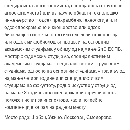
специјалиста агроекономиста, специјалиста струковни
агроекономиста) или из научне области технолошко
инжењерство – одсек прехрамбена технологије или
одсек прехрамбено инжењерство или одсек
биохемијско инжењерство или одсек биотехнологија
или одсек микробиолошки процеси на основним
академским студијама у обиму од најмање 240 ЕСПБ,
мастер академским студијама, специјалистичким
академским студијама, специјалистичким струковним
студијама, односно на основним студијама у трајању од
најмање четири године или специјалистичким
студијама на факултету, радно искуство у струци од
најмање 3 године, положен државни стручни испит,
положен испит за инспектора, као и потребне
компетенције за рад на радном месту.
Место рада: Шабац, Ужице, Лесковац, Смедерево.