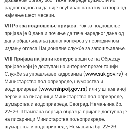
државном органу због теже повреде дужности из
радног односа и да није осуђиван на казну затвора од
најмање шест месеци.
VII Рок за подношење пријава:
Рок за подношење
пријава је 8 дана и почиње да тече наредног дана од
дана објављивања јавног конкурса у периодичном
издању огласа Националне службе за запошљавање.
VIII Пријава на јавни конкурс
врши се на Обрасцу
пријаве који је доступан на интернет презентацији
Службе за управљање кадровима (
www.suk.gov.rs
) и
Министарства пољопривреде, шумарства и
водопривреде (
www.minpolj.gov.rs
) или у штампаној
верзији на писарници Министарства пољопривреде,
шумарства и водопривреде, Београд, Немањина бр.
22-26. Штампана верзија образца пријаве доступна је
на писарници Министарства пољопривреде,
шумарства и водопривреде, Немањина бр. 22-26.