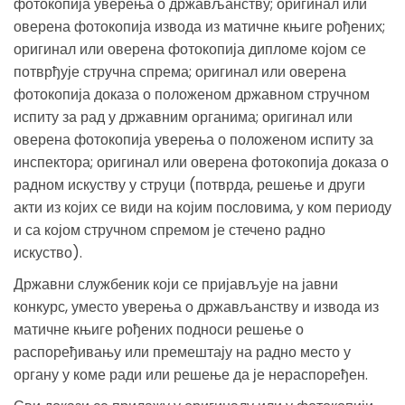
фотокопија уверења о држављанству; оригинал или
оверена фотокопија извода из матичне књиге рођених;
оригинал или оверена фотокопија дипломе којом се
потврђује стручна спрема; оригинал или оверена
фотокопија доказа о положеном државном стручном
испиту за рад у државним органима; оригинал или
оверена фотокопија уверења о положеном испиту за
инспектора; оригинал или оверена фотокопија доказа о
радном искуству у струци (потврда, решење и други
акти из којих се види на којим пословима, у ком периоду
и са којом стручном спремом је стечено радно
искуство).
Државни службеник који се пријављује на јавни
конкурс, уместо уверења о држављанству и извода из
матичне књиге рођених подноси решење о
распоређивању или премештају на радно место у
органу у коме ради или решење да је нераспоређен.