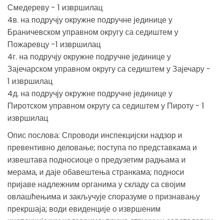
Смедереву - 1 извршилац
4в. на подручју окружне подручне јединице у
Браничевском управном округу са седиштем у
Пожаревцу -1 извршилац
4г. на подручју окружне подручне јединице у
Зајечарском управном округу са седиштем у Зајечару -
1 извршилац
4д. на подручју окружне подручне јединице у
Пиротском управном округу са седиштем у Пироту - 1
извршилац
Опис послова: Спроводи инспекцијски надзор и
превентивно деловање; поступа по представкама и
извештава подносиоце о предузетим радњама и
мерама, и даје обавештења странкама; подноси
пријаве надлежним органима у складу са својим
овлашћењима и закључује споразуме о признавању
прекршаја; води евиденције о извршеним