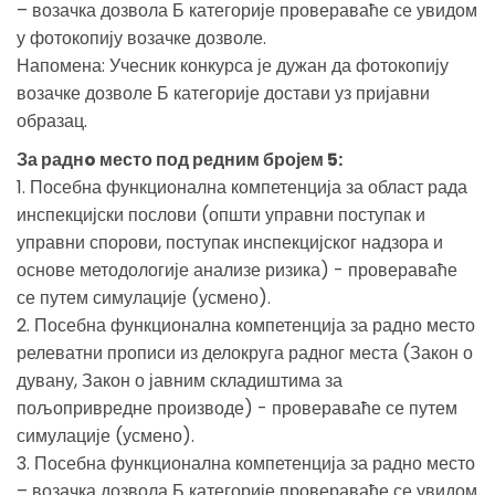
– возачка дозвола Б категорије провераваће се увидом
у фотокопију возачке дозволе.
Напомена: Учесник конкурса је дужан да фотокопију
возачке дозволе Б категорије достави уз пријавни
образац.
За раднo место под редним бројем 5:
1. Посебна функционална компетенција за област рада
инспекцијски послови (општи управни поступак и
управни спорови, поступак инспекцијског надзора и
основе методологије анализе ризика) - провераваће
се путем симулације (усмено).
2. Посебна функционална компетенција за радно место
релеватни прописи из делокруга радног места (Закон о
дувану, Закон о јавним складиштима за
пољопривредне производе) - провераваће се путем
симулације (усмено).
3. Посебна функционална компетенција за радно место
– возачка дозвола Б категорије провераваће се увидом