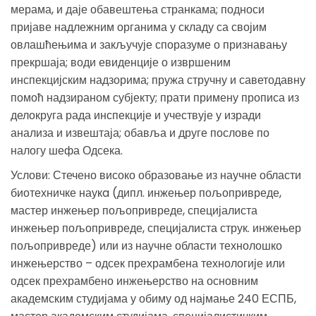
мерама, и даје обавештења странкама; подноси
пријаве надлежним органима у складу са својим
овлашћењима и закључује споразуме о признавању
прекршаја; води евиденције о извршеним
инспекцијским надзорима; пружа стручну и саветодавну
помоћ надзираном субјекту; прати примену прописа из
делокруга рада инспекције и учествује у изради
анализа и извештаја; обавља и друге послове по
налогу шефа Одсека.
Услови: Стечено високо образовање из научне области
биотехничке наукa (дипл. инжењер пољопривреде,
мастер инжењер пољопривреде, специјалиста
инжењер пољопривреде, специјалиста струк. инжењер
пољопривреде) или из научне области технолошко
инжењерство – одсек прехрамбена технологије или
одсек прехрамбено инжењерство на основним
академским студијама у обиму од најмање 240 ЕСПБ,