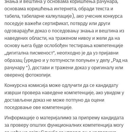
знања и вештина у основама коришћења рачунара,
основама коришћења интернета, обради текста и
табела, табеларне калкулације), ако учесник конкурса
поседује важећи сертификат, потврду или други
одговарајући доказ о поседовању знања и вештина из
наведених области, на траженом нивоу и жели да на
основу њега буде ослобођен тестирања компетенције
„дигитална писменост”, неопходно је да уз пријавни
образац (уредно и у потпуности попуњен у делу „Рад на
рачунару ”), достави и тражени доказ у оригиналу или
овереној фотокопији.
Конкурсна комисија може одлучити да се кандидату
изврши провера наведене компетенције, ако увидом у
достављени доказ не може потпуно да оцени
поседовање ове компетенције.
Информације o материјалимa за припрему кандидата
за проверу општих функционалних компетенција могу