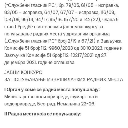
(“Службени гласник РС”, бр. 79/05, 81/05 - исправка,
83/05 - исправка, 64/07, 67/07 - исправка, 116/08,
104/09, 99/14, 94/17, 95/18, 157/20 и 142/22), члана 9
став 1 Уредбе о интерном и јавном конкурсу за
попуњавање радних места у државним органима
(„Службени гласник РС” брoj 2/19 и 67/21) и Закључка
Комисије 51 број: 112-9960/2023 од 30.10.2023. године и
Закључка Комисије 51 број: 112-12217/2021 од 27.
децембра 2021. године оглашава
ЈАВНИ КОНКУРС
ЗА ПОПУЊАВАЊЕ ИЗВРШИЛАЧКИХ РАДНИХ МЕСТА
I Орган у коме се радна места попуњавају:
Министарство пољопривреде, шумарства и
водопривреде, Београд, Немањина 22-26.
II Радна места која се попуњавају: