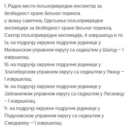
1. Радно место пољопривредни инспектор за
безбедност хране биљног порекла
у звању саветник, Одељење пољопривредне
инспекције за безбедност хране биљног порекла,
Сектор пољопривредне инспекције, 4 извршиоца и то:
1а. на подручју окружне подручне јединице у
Мачванском управном округу са седиштем у Шапцу - 1
извршилац
1б. на подручју окружне подручне јединице у
Златиборском управном округу са седиштем у Ужицу –
1 извршилац
1в. на подручју окружне подручне јединице у
Јабланичком управном округу са седиштем у Лесковцу
- 1 извршилац
1г. на подручју окружне подручне јединице у
Подунавском управном округу са седиштем у
Смедереву – 1 извршилац