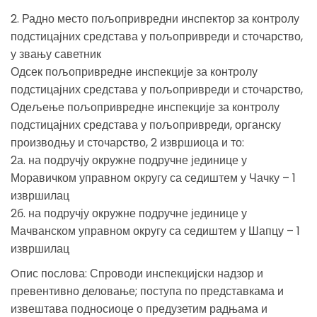
2. Радно место пољопривредни инспектор за контролу
подстицајних средстава у пољопривреди и сточарство,
у звању саветник
Одсек пољопривредне инспекције за контролу
подстицајних средстава у пољопривреди и сточарство,
Одељење пољопривредне инспекције за контролу
подстицајних средстава у пољопривреди, органску
производњу и сточарство, 2 извршиоца и то:
2а. на подручју окружне подручне јединице у
Моравичком управном округу са седиштем у Чачку – 1
извршилац
2б. на подручју окружне подручне јединице у
Мачванском управном округу са седиштем у Шапцу – 1
извршилац
Oпис послова: Спроводи инспекцијски надзор и
превентивно деловање; поступа по представкама и
извештава подносиоце о предузетим радњама и