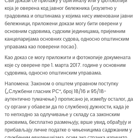
Сви докази се прилажу у оригиналу или у фотокопији
која је оверена код јавног бележника (изузетно у
градовима и општинама у којима нису именовани јавни
бележници, приложени докази могу бити оверени у
основним судовима, судским јединицама, пријемним
канцеларијама основних судова, односно општинским
управама као поверени посао).
Као доказ се могу приложити и фотокопије докумената
које су оверене пре 1. марта 2017. године у основним
судовима, односно општинским управама.
Напомена: Законом о општем управном поступку
(„Службени гласник РС“, број 18/16 и 95/18-
аутентично тумачење) прописано је, између осталог, да
су органи у обавези да по службеној дужности, када је
то непходно за одлучивање у складу са законским
роковима, бесплатно размењују, врше увид, обрађују и
прибављају личне податке о чињеницима садржаним у
службеним евиденцијама, осим ако странка изричито