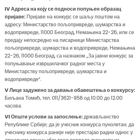
IV Адреса на коју се подноси попуњен образац
пријаве:
Пријаве на конкурс се шаљу поштом на
адресу: Министарство пољопривреде, шумарства и
водопривреде, 11000 Београд, Немањина 22-26, или се
предају непосредно на писарници Министарства
пољопривреде, шумарства и водопривреде, Немањина
22-26, 11000 Београд, са назнаком „За јавни конкурс за
попуњавање извршилачког радног места у
Министарству пољопривреде, шумарства и
водопривреде”.
V Лице задужено за давање обавештења о конкурсу:
Биљана Томић, тел. 011/3621-958 од 10.00 до 12.00
часова.
VI Општи услови за запослење:
држављанство
Републике Србије; да је учесник конкурса пунолетан; да
учеснику конкурса раније није престајао радни однос у