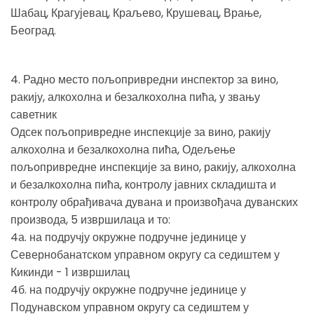
Шабац, Крагујевац, Краљево, Крушевац, Врање,
Београд.
4. Радно место пољопривредни инспектор за вино,
ракију, алкохолна и безалкохолна пића, у звању
саветник
Одсек пољопривредне инспекције за вино, ракију
алкохолна и безалкохолна пића, Одељење
пољопривредне инспекције за вино, ракију, алкохолна
и безалкохолна пића, контролу јавних складишта и
контролу обрађивача дувана и произвођача дуванских
производа, 5 извршилаца и то:
4а. на подручју окружне подручне јединице у
Севернобанатском управном округу са седиштем у
Кикинди - 1 извршилац
4б. на подручју окружне подручне јединице у
Подунавском управном округу са седиштем у