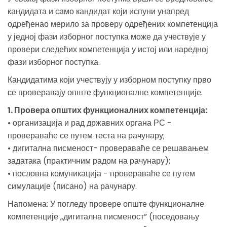
кандидата и само кандидат који испуни унапред
одређенао мерило за проверу одређених компетенција
у једној фази изборног поступка може да учествује у
провери следећих компетенција у истој или наредној
фази изборног поступка.
Кандидатима који учествују у изборном поступку прво
се проверавају опште функционалне компетенције.
1. Провера општих функционалних компетенција:
• организација и рад државних органа РС -
провераваће се путем теста на рачунару;
• дигитална писменост- провераваће се решавањем
задатака (практичним радом на рачунару);
• пословна комуникација - провераваће се путем
симулације (писано) на рачунару.
Напомена: У погледу провере опште функционалне
компетенције „дигитална писменост” (поседовању