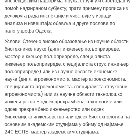
инспекцијским надзорима; пружа стручну и саветодавну
помоћ надзираном субјекту; прати примену прописа из
делокруга рада инспекције и учествује у изради
анализа и извештаја; обавља и друге послове по
налогу шефа Одсека.
Услови: Стечено високо образовање из научне области
биотехничке науке (дипл. инжењер пољопривреде,
мастер инжењер пољопривреде, специјалиста
инжењер пољопривреде, специјалиста струк. инжењер
пољопривреде) или из научне области економске
науке (дипл. агроекономиста, мастер агроекономиста,
специјалиста агроекономиста, специјалиста струковни
агроекономиста) или из научне области технолошко
инжењерство – одсек прехрамбена технологије или
одсек прехрамбено инжењерство или одсек
биохемијско инжењерство или одсек биотехнологија на
основним академским студијама у обиму од најмање
240 ЕСПБ, мастер академским студијама,