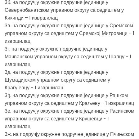
3б. на подручју окружне подручне јединице у
Севернобанатском управном округу са седиштем у
Кикинди – 1 извршилац
3в. на подручју окружне подручне јединице у Сремском
управном округу са седиштем у Сремској Митровици - 1
извршилац
3г. на подручју окружне подручне јединице у
Мачванском управном округу са седиштем у Шапцу - 1
извршилац
3д. на подручју окружне подручне јединице у
Шумадијском управном округу са седиштем у
Крагујевцу - 1 извршилац
3ђ. на подручју окружне подручне јединице у Рашком
управном округу са седиштем у Краљеву - 1 извршилац
3е. на подручју окружне подручне јединице у Расинском
управном округу са седиштем у Крушевцу - 1
извршилац
3ж. на подручју окружне подручне јединице у Пчињском