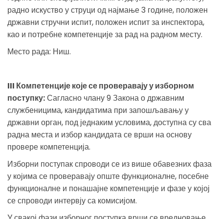
радно искуство у струци од најмање 3 године, положен
државни стручни испит, положен испит за инспектора,
као и потребне компетенције за рад на радном месту.
Место рада: Ниш.
III Компетенције које се проверавају у изборном
поступку:
Сагласно члану 9 Закона о државним
службеницима, кандидатима при запошљавању у
државни орган, под једнаким условима, доступна су сва
радна места и избор кандидата се врши на основу
провере компетенција.
Изборни поступак спроводи се из више обавезних фаза
у којима се проверавају опште функционалне, посебне
функционалне и понашајне компетенције и фазе у којој
се спроводи интервју са комисијом.
У свакој фази изборног поступка врши се вредновање