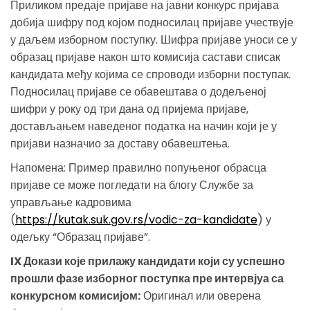
Приликом предаје пријаве на јавни конкурс пријава
добија шифру под којом подносилац пријаве учествује
у даљем изборном поступку. Шифра пријаве уноси се у
образац пријаве након што комисија састави списак
кандидата међу којима се спроводи изборни поступак.
Подносилац пријаве се обавештава о додељеној
шифри у року од три дана од пријема пријаве,
достављањем наведеног податка на начин који је у
пријави назначио за доставу обавештења.
Напомена: Пример правилно попуњеног обрасца
пријаве се може погледати на блогу Службе за
управљање кадровима
(
https://kutak.suk.gov.rs/vodic-za-kandidate
) у
одељку “Образац пријаве”.
IX Докази које прилажу кандидати који су успешно
прошли фазе изборног поступка пре интервјуа са
конкурсном комисијом:
Оригинал или оверена