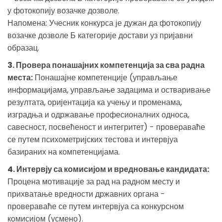
у фотокопију возачке дозволе.
Напомена: Учесник конкурса је дужан да фотокопију
возачке дозволе Б категорије достави уз пријавни
образац.
3. Провера понашајних компетенција за сва радна
места:
Понашајне компетенције (управљање
информацијама, управљање задацима и остваривање
резултата, оријентација ка учењу и променама,
изградња и одржавање професионалних односа,
савесност, посвећеност и интегритет) - провераваће
се путем психометријских тестова и интервјуа
базираних на компетенцијама.
4. Интервју са комисијом и вредновање кандидата:
Процена мотивације за рад на радном месту и
прихватање вредности државних органа -
провераваће се путем интервјуа са конкурсном
комисијом (усмено).