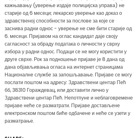
кажњавању (уверење издаје полицијска управа) не
старије од 6 месеци; лекарско уверење као доказ о
здравственој способности за послове за које се
заснива радни однос - уверење не сме бити старије од
6. месеци. Пријавом на оглас кандидат даје своју
сагласност за обраду података о личности у сврху
избора у радни однос. Подаци се не могу користити у
друге сврхе. Рок за подношење пријаве је 8 дана од
дана објављивања огласа на интернет страницама
Националне службе за запошљавање. Пријаве се могу
послати поштом на адресу: Здравствени центар Пећ
бб, 38310 Гораждевац, или доставити лично у
Здравствени центар Пећ. Непотпуне и неблаговремене
пријаве неће се разматрати. Пријаве достављене
електронском поштом биће одбачене и неће се узети у
разматрање.