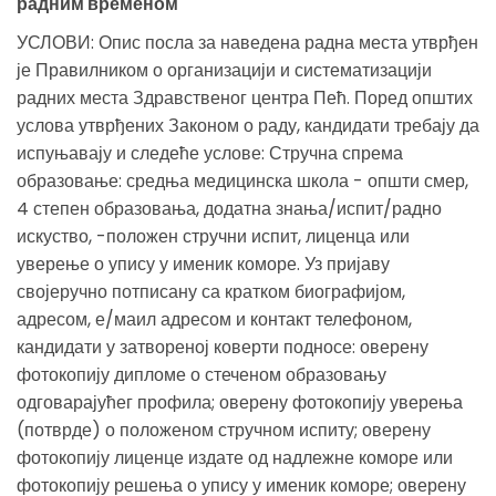
радним временом
УСЛОВИ: Опис посла за наведена радна места утврђен
је Правилником о организацији и систематизацији
радних места Здравственог центра Пећ. Поред општих
услова утврђених Законом о раду, кандидати требају да
испуњавају и следеће услове: Стручна спрема
образовање: средња медицинска школа - општи смер,
4 степен образовања, додатна знања/испит/радно
искуство, -положен стручни испит, лиценца или
уверење о упису у именик коморе. Уз пријаву
својеручно потписану са кратком биографијом,
адресом, е/маил адресом и контакт телефоном,
кандидати у затвореној коверти подносе: оверену
фотокопију дипломе о стеченом образовању
одговарајућег профила; оверену фотокопију уверења
(потврде) о положеном стручном испиту; оверену
фотокопију лиценце издате од надлежне коморе или
фотокопију решења о упису у именик коморе; оверену