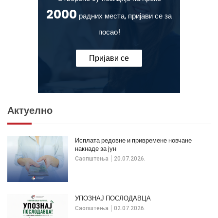
2000
радних места, пријави се за
посао!
Пријави се
Актуелно
Исплата редовне и привремене новчане
накнаде за јун
Саопштења
20.07.2026.
УПОЗНАЈ ПОСЛОДАВЦА
Саопштења
02.07.2026.