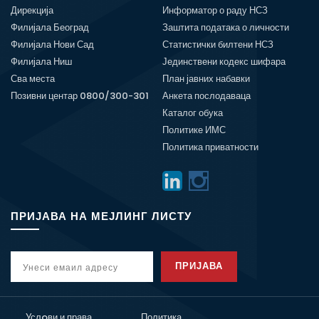
Дирекција
Информатор о раду НСЗ
Филијала Београд
Заштита података о личности
Филијала Нови Сад
Статистички билтени НСЗ
Филијала Ниш
Јединствени кодекс шифара
Сва места
План јавних набавки
Позивни центар 0800/300-301
Анкета послодаваца
Каталог обука
Политике ИМС
Политика приватности
ПРИЈАВА НА МЕЈЛИНГ ЛИСТУ
ПРИЈАВА
Услoви и права
Политика