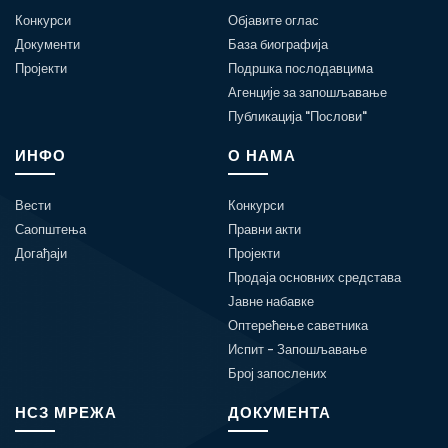
Конкурси
Објавите оглас
Документи
База биографија
Пројекти
Подршка послодавцима
Агенције за запошљавање
Публикација "Послови"
ИНФО
О НАМА
Вести
Конкурси
Саопштења
Правни акти
Догађаји
Пројекти
Продаја основних средстава
Јавне набавке
Оптерећење саветника
Испит - Запошљавање
Број запослених
НСЗ МРЕЖА
ДОКУМЕНТА