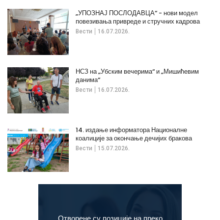
„УПОЗНАЈ ПОСЛОДАВЦА“ - нови модел
повезивања привреде и стручних кадрова
Вести
16.07.2026.
НСЗ на „Убским вечерима“ и „Мишићевим
данима“
Вести
16.07.2026.
14. издање информатора Националне
коалиције за окончање дечијих бракова
Вести
15.07.2026.
Отворене су позиције на преко