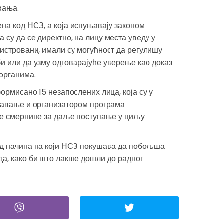
вања.
на код НСЗ, а која испуњавају законом
а су да се директно, на лицу места уведу у
егистровани, имали су могућност да регулишу
 или да узму одговарајуће уверење као доказ
 органима.
ормисано 15 незапослених лица, која су у
љавање и организатором програма
е смернице за даље поступање у циљу
д начина на који НСЗ покушава да побољша
а, како би што лакше дошли до радног