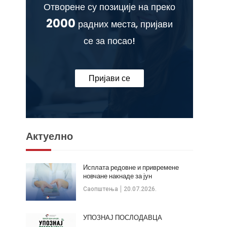
Отворене су позиције на преко
2000
радних места, пријави
се за посао!
Пријави се
Актуелно
Исплата редовне и привремене
новчане накнаде за јун
Саопштења
20.07.2026.
УПОЗНАЈ ПОСЛОДАВЦА