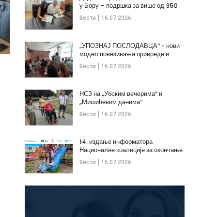
у Бору – подршка за више од 350
незапослених
Вести
16.07.2026.
„УПОЗНАЈ ПОСЛОДАВЦА“ - нови
модел повезивања привреде и
стручних кадрова
Вести
16.07.2026.
НСЗ на „Убским вечерима“ и
„Мишићевим данима“
Вести
16.07.2026.
14. издање информатора
Националне коалиције за окончање
дечијих бракова
Вести
15.07.2026.