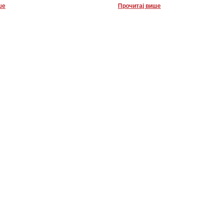
ше
Прочитај више