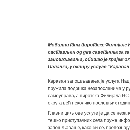
Мобилни тим пиротске Филијале 
састављен од два саветника за з
запошљавања, обишао је крајем о
Паланка, у оквиру услуге “Карав
Караван запошљавања је услуга Нацио
пружила подршка незапосленима у р
самоуправа, а пиротска Филијала НСЗ
округа већ неколико последњих годи
Главни циљ ове услуге је да се неза
тешко приступачних села пруже инфо
запошљавање, како би се, препознајућ