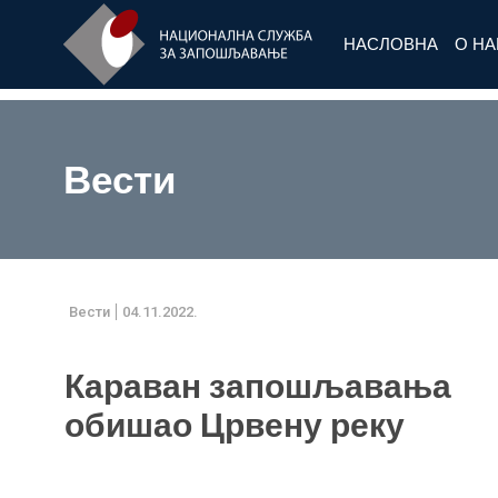
НАСЛОВНА
О Н
Вести
Вести
04.11.2022.
Караван запошљавања
обишао Црвену реку