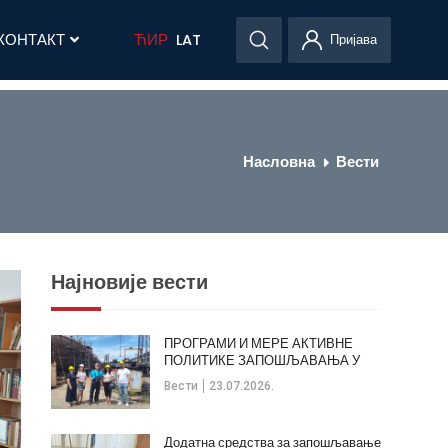
КОНТАКТ
ЋИР
LAT
Пријава
Насловна
Вести
Најновије вести
ПРОГРАМИ И МЕРЕ АКТИВНЕ
ПОЛИТИКЕ ЗАПОШЉАВАЊА У
ОПШТИНИ КЛАДОВО
Вести
23.07.2026.
Додатна средства за запошљавање