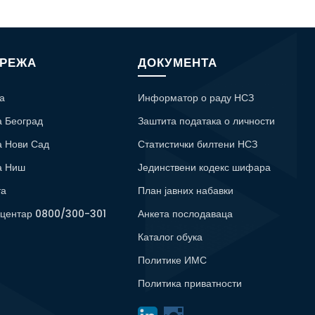
МРЕЖА
ДОКУМЕНТА
а
Информатор о раду НСЗ
а Београд
Заштита података о личности
а Нови Сад
Статистички билтени НСЗ
а Ниш
Јединствени кодекс шифара
та
План јавних набавки
 центар 0800/300-301
Анкета послодаваца
Каталог обука
Политике ИМС
Политика приватности