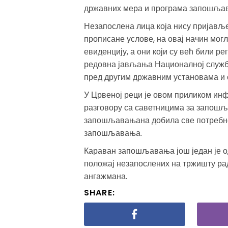
државних мера и програма запошља
Незапослена лица која нису пријавље
прописане услове, на овај начин могл
евиденцију, а они који су већ били р
редовна јављања Националној служби
пред другим државним установама и
У Црвеној реци је овом приликом инф
разговору са саветницима за запош
запошљавањана добила све потребн
запошљавања.
Караван запошљавања још један је о
положај незапослених на тржишту рад
ангажмана.
SHARE: