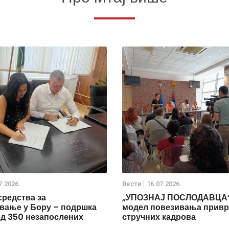
7.2026.
Вести
16.07.2026.
средства за
„УПОЗНАЈ ПОСЛОДАВЦА“
ање у Бору – подршка
модел повезивања привр
од 350 незапослених
стручних кадрова