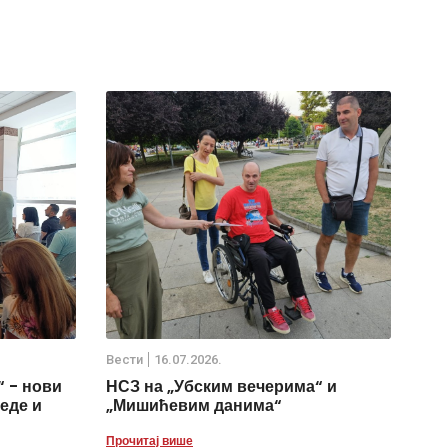
Вести
16.07.2026.
 - нови
НСЗ на „Убским вечерима“ и
еде и
„Мишићевим данима“
Прочитај више