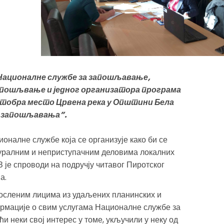
Националне службе за запошљавање,
апошљвање и једног организатора програма
ктобра место Црвена река у Општини Бела
ан запошљавања”.
налне службе која се организује како би се
уралним и неприступачним деловима локалних
 је спроводи на подручју читавог Пиротског
на.
посленим лицима из удаљених планинских и
рмације о свим услугама Националне службе за
и неки свој интерес у томе, укључили у неку од