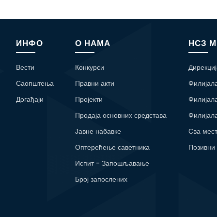
ИНФО
О НАМА
НСЗ 
Вести
Конкурси
Дирекциј
Саопштења
Правни акти
Филијал
Догађаји
Пројекти
Филијал
Продаја основних средстава
Филијал
Јавне набавке
Сва мес
Оптерећење саветника
Позивни
Испит - Запошљавање
Број запослених