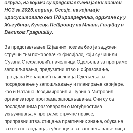
округа, на којима су представљени јавни позиви
НСЗ за 2025. годину. Сесије, на којима је
присуствовало око 170 привредника, одржане су у
Жагубици, Кучеву, Петровцу на Млави, Голупцу и
Великом Градишту.
За представљање 12 јавних позива био је задужен
стручни тим пожаревачке филијале, који су чинили
Сузана Стефановић, начелница Одељења за програме
запошљавања, предузетништво и образовање,
Гроздана Ненадовић начелница Одељења за
посредовање у запошљавању и планирање каријере,
као и Наташа Јездимировић и Пуриша Митровић
организатори програма запошљавања. Они су са
послодавцима разговарали о могуђностима
укључивања у програме стручне праксе,
приправништва, стицања практичних знања, обука на
захтев послодавца, субвенција за запошљавање лица