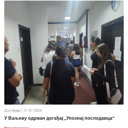
Дoгађаjи
17.07.2026.
У Ваљеву одржан догађај „Упознај послодавца“