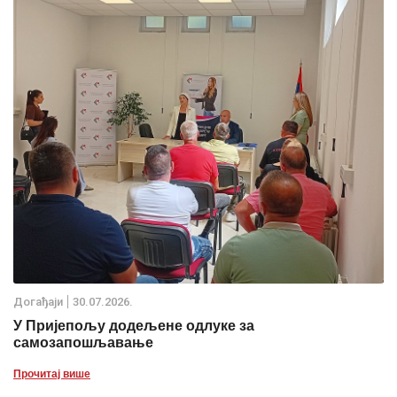
Дoгађаjи
30.07.2026.
У Пријепољу додељене одлуке за
самозапошљавање
Прочитај више