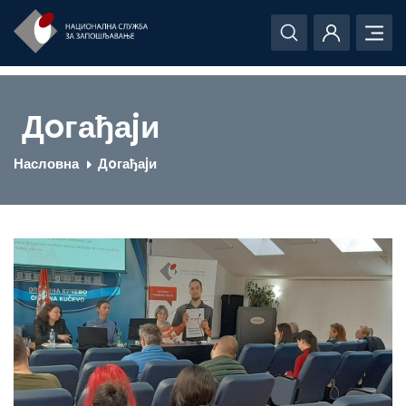
Дoгађаjи
Насловна
Дoгађаjи