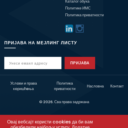
Каталог обука
Политике ИМС
Политика приватности
ПРИЈАВА НА МЕЈЛИНГ ЛИСТУ
ПРИЈАВА
Услoви и права
Политика
Насловна
Контакт
кoришћeња
приватности
© 2026. Сва права задржана
Овај вебсајт користи cookies да би вам
обезбедили најбољу услугу. Додатне