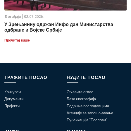
Дoгађаjи
02.07.2026.
У Зрењанину одржан Инфо дан Министарства
одбране и Војске Србије
Прочитај више
ТРАЖИТЕ ПОСАО
НУДИТЕ ПОСАО
Конкурси
Објавите оглас
Документи
База биографија
Пројекти
Подршка послодавцима
Агенције за запошљавање
Публикација "Послови"