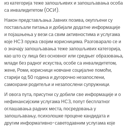
из категорија теже запошљивих и запошљавања особа
са инвалидитетом (ОСИ).
Након представљања Јавних позива, окупљени су
постављали питања и добијали додатне информације
и појашњења у вези са свим активностима и услугама
које НСЗ пружа својим корисницима. Разговарало се и
о значају запошљавања теже запошљивих категорија,
као што су лица без основног или средњег образовања,
млади без радног искуства, особе са инвалидитетом,
жене, Роми, корисници новчане социјалне помоћи,
старији од 50 година и дугорочно незапослени,
самохрани родитељи и незапослени супружници.
И овога пута, присутни су добили све информације и о
нефинансијским услугама НСЗ, попут бесплатног
оглашавања радних места, посредовања у
запошљавању, психолошке процене кандидата и
другим информативно-саветодавним услугама које