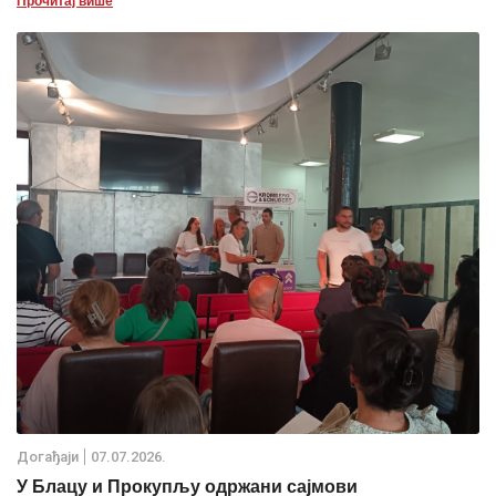
Прочитај више
Дoгађаjи
07.07.2026.
У Блацу и Прокупљу одржани сајмови