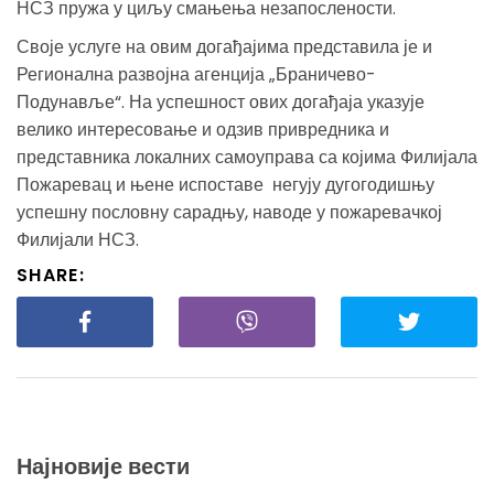
НСЗ пружа у циљу смањења незапослености.
Своје услуге на овим догађајима представила је и
Регионална развојна агенција „Браничево-
Подунавље“. На успешност ових догађаја указује
велико интересовање и одзив привредника и
представника локалних самоуправа са којима Филијала
Пожаревац и њене испоставе негују дугогодишњу
успешну пословну сарадњу, наводе у пожаревачкој
Филијали НСЗ.
SHARE:
Најновије вести