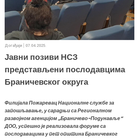
Дoгађаjи
07.04.2025.
Јавни позиви НСЗ
представљени послодавцима
Браничевског округа
Филијала Пожаревац Националне службе за
запошљавање, у сарадњи са Регионалном
развојном агенцијом „Браничево-Подунавље“
ДОО, успешно је реализовала форуме са
послодавацима у пет општина Браничевког