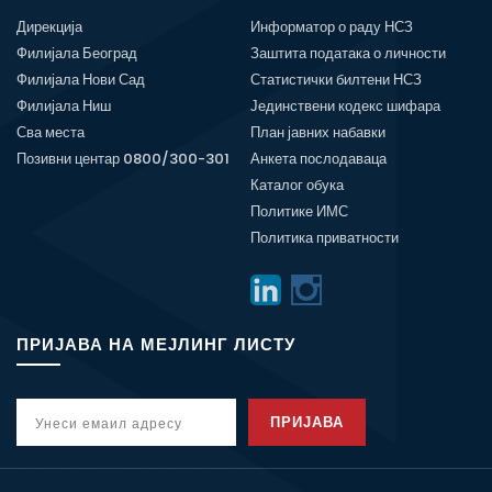
Дирекција
Информатор о раду НСЗ
Филијала Београд
Заштита података о личности
Филијала Нови Сад
Статистички билтени НСЗ
Филијала Ниш
Јединствени кодекс шифара
Сва места
План јавних набавки
Позивни центар 0800/300-301
Анкета послодаваца
Каталог обука
Политике ИМС
Политика приватности
ПРИЈАВА НА МЕЈЛИНГ ЛИСТУ
ПРИЈАВА