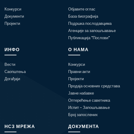
Конкурси
Објавите оглас
Документи
База биографија
Пројекти
Подршка послодавцима
Агенције за запошљавање
Публикација "Послови"
ИНФО
О НАМА
Вести
Конкурси
Саопштења
Правни акти
Догађаји
Пројекти
Продаја основних средстава
Јавне набавке
Оптерећење саветника
Испит - Запошљавање
Број запослених
НСЗ МРЕЖА
ДОКУМЕНТА