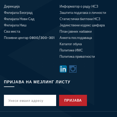
Дирекција
Информатор о раду НСЗ
Филијала Београд
Заштита података о личности
Филијала Нови Сад
Статистички билтени НСЗ
Филијала Ниш
Јединствени кодекс шифара
Сва места
План јавних набавки
Позивни центар 0800/300-301
Анкета послодаваца
Каталог обука
Политике ИМС
Политика приватности
ПРИЈАВА НА МЕЈЛИНГ ЛИСТУ
ПРИЈАВА