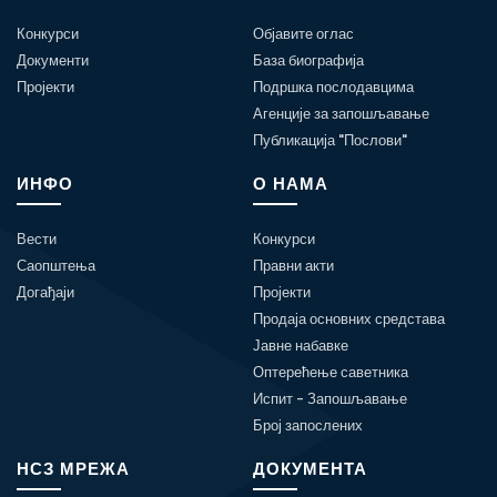
Конкурси
Објавите оглас
Документи
База биографија
Пројекти
Подршка послодавцима
Агенције за запошљавање
Публикација "Послови"
ИНФО
О НАМА
Вести
Конкурси
Саопштења
Правни акти
Догађаји
Пројекти
Продаја основних средстава
Јавне набавке
Оптерећење саветника
Испит - Запошљавање
Број запослених
НСЗ МРЕЖА
ДОКУМЕНТА