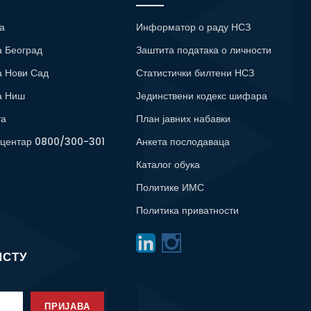
а
Информатор о раду НСЗ
а Београд
Заштита података о личности
а Нови Сад
Статистички билтени НСЗ
а Ниш
Јединствени кодекс шифара
та
План јавних набавки
 центар 0800/300-301
Анкета послодаваца
Каталог обука
Политике ИМС
Политика приватности
ИСТУ
ПРИЈАВА