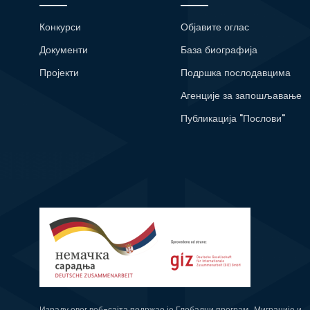
Конкурси
Објавите оглас
Документи
База биографија
Пројекти
Подршка послодавцима
Агенције за запошљавање
Публикација "Послови"
Израду овог веб-сајта подржао је Глобални програм „Миграције и