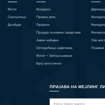
Вести
Конкурси
Дирекциј
Саопштења
Правни акти
Филијал
Догађаји
Пројекти
Филијал
Продаја основних средстава
Филијал
Јавне набавке
Сва мес
Оптерећење саветника
Позивни
Испит - Запошљавање
Број запослених
ПРИЈАВА НА МЕЈЛИНГ Л