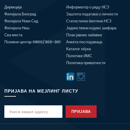
Дирекција
Информатор о раду НСЗ
Филијала Београд
Заштита података о личности
Филијала Нови Сад
Статистички билтени НСЗ
Филијала Ниш
Јединствени кодекс шифара
Сва места
План јавних набавки
Позивни центар 0800/300-301
Анкета послодаваца
Каталог обука
Политике ИМС
Политика приватности
ПРИЈАВА НА МЕЈЛИНГ ЛИСТУ
ПРИЈАВА