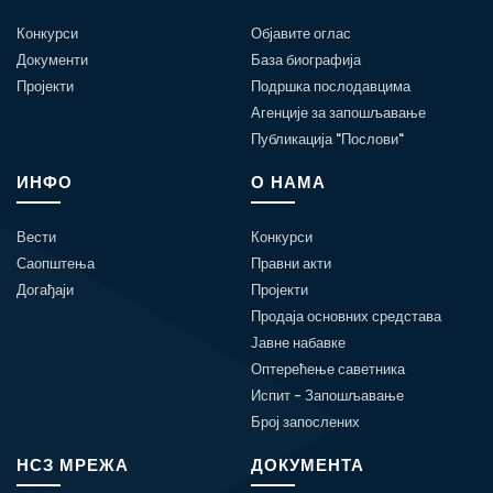
Конкурси
Објавите оглас
Документи
База биографија
Пројекти
Подршка послодавцима
Агенције за запошљавање
Публикација "Послови"
ИНФО
О НАМА
Вести
Конкурси
Саопштења
Правни акти
Догађаји
Пројекти
Продаја основних средстава
Јавне набавке
Оптерећење саветника
Испит - Запошљавање
Број запослених
НСЗ МРЕЖА
ДОКУМЕНТА