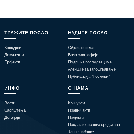
ТРАЖИТЕ ПОСАО
НУДИТЕ ПОСАО
Конкурси
Објавите оглас
Документи
База биографија
Пројекти
Подршка послодавцима
Агенције за запошљавање
Публикација "Послови"
ИНФО
О НАМА
Вести
Конкурси
Саопштења
Правни акти
Догађаји
Пројекти
Продаја основних средстава
Јавне набавке