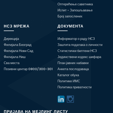
Оптерећење саветника
Испит - Запошљавање
Број запослених
НСЗ МРЕЖА
ДОКУМЕНТА
Дирекција
Информатор о раду НСЗ
Филијала Београд
Заштита података о личности
Филијала Нови Сад
Статистички билтени НСЗ
Филијала Ниш
Јединствени кодекс шифара
Сва места
План јавних набавки
Позивни центар 0800/300-301
Анкета послодаваца
Каталог обука
Политике ИМС
Политика приватности
ПРИЈАВА НА МЕЈЛИНГ ЛИСТУ