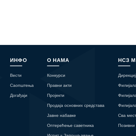
ИНФО
О НАМА
НСЗ 
Вести
Конкурси
Дирекциј
Саопштења
Правни акти
Филијал
Догађаји
Пројекти
Филијал
Продаја основних средстава
Филијал
Јавне набавке
Сва мес
Оптерећење саветника
Позивни
Испит - Запошљавање