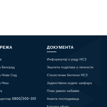
МРЕЖА
ДОКУМЕНТА
а
Информатор о раду НСЗ
а Београд
Заштита података о личности
а Нови Сад
Статистички билтени НСЗ
а Ниш
Јединствени кодекс шифара
та
План јавних набавки
 центар 0800/300-301
Анкета послодаваца
Каталог обука