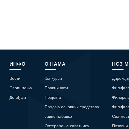
ИНФО
О НАМА
НСЗ 
Вести
Конкурси
Дирекциј
Саопштења
Правни акти
Филијал
Догађаји
Пројекти
Филијал
Продаја основних средстава
Филијал
Јавне набавке
Сва мес
Оптерећење саветника
Позивни