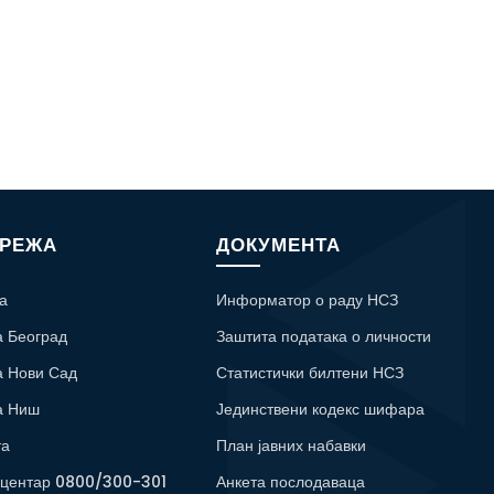
МРЕЖА
ДОКУМЕНТА
а
Информатор о раду НСЗ
а Београд
Заштита података о личности
а Нови Сад
Статистички билтени НСЗ
а Ниш
Јединствени кодекс шифара
та
План јавних набавки
 центар 0800/300-301
Анкета послодаваца