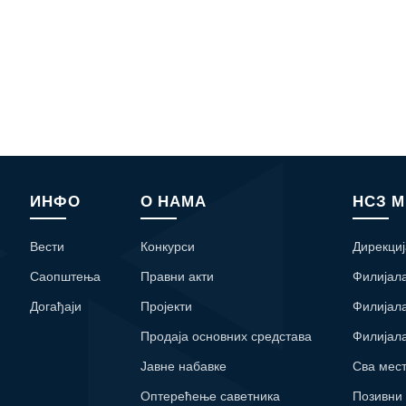
ИНФО
О НАМА
НСЗ 
Вести
Конкурси
Дирекциј
Саопштења
Правни акти
Филијал
Догађаји
Пројекти
Филијал
Продаја основних средстава
Филијал
Јавне набавке
Сва мес
Оптерећење саветника
Позивни