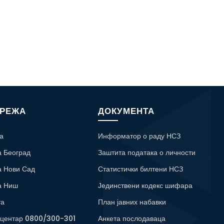
МРЕЖА
ДОКУМЕНТА
а
Информатор о раду НСЗ
а Београд
Заштита података о личности
а Нови Сад
Статистички билтени НСЗ
а Ниш
Јединствени кодекс шифара
та
План јавних набавки
 центар 0800/300-301
Анкета послодаваца