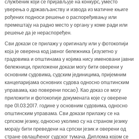
службеник који се пријављује на конкурс, уместо
уверења о држављанству и извода из матичне књиге
рођених подноси решење о распоређивању или
премештају на радно место у органу у коме ради или
решење да је нераспоређен.
Сви докази се прилажу у оригиналу или у фотокопији
која је оверена код јавног бележника (изузетно у
градовима и општинама у којима нису именовани јавни
бележници, приложени докази могу бити оверени у
основним судовима, судским јединицима, пријемним
канцеларијама основних судова односно општинским
управама, као поверени посао). Као доказ се могу
приложити и фотокопије докумената које су оверене
пре 01.03.2017. године у основним судовима, односно
општинским управама. Сви докази прилажу се на
српском језику, односно уколико су на страном језику
морају бити преведени на српски језик и оверени од
стране овлашћеног судског тумача. Диплома којом се