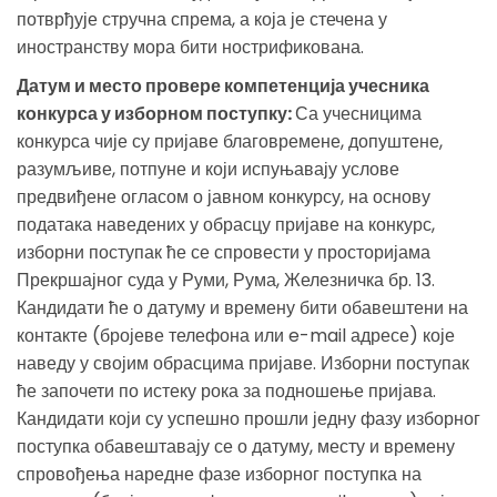
потврђује стручна спрема, а која је стечена у
иностранству мора бити нострификована.
Датум и место провере компетенција учесника
конкурса у изборном поступку:
Са учесницима
конкурса чије су пријаве благовремене, допуштене,
разумљиве, потпуне и који испуњавају услове
предвиђене огласом о јавном конкурсу, на основу
података наведених у обрасцу пријаве на конкурс,
изборни поступак ће се спровести у просторијама
Прекршајног суда у Руми, Рума, Железничка бр. 13.
Кандидати ће о датуму и времену бити обавештени на
контакте (бројеве телефона или e-mail адресе) које
наведу у својим обрасцима пријаве. Изборни поступак
ће започети по истеку рока за подношење пријава.
Кандидати који су успешно прошли једну фазу изборног
поступка обавештавају се о датуму, месту и времену
спровођења наредне фазе изборног поступка на