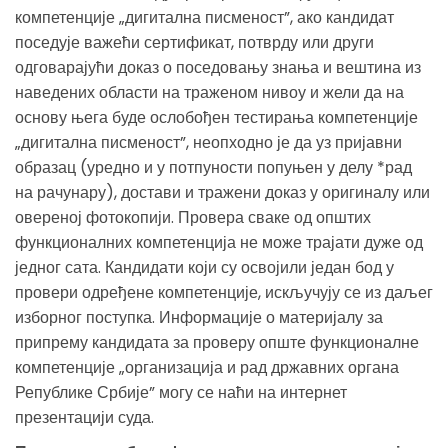
компетенције „дигитална писменост”, ако кандидат
поседује важећи сертификат, потврду или други
одговарајући доказ о поседовању знања и вештина из
наведених области на траженом нивоу и жели да на
основу њега буде ослобођен тестирања компетенције
„дигитална писменост”, неопходно је да уз пријавни
образац (уредно и у потпуности попуњен у делу *рад
на рачунару), достави и тражени доказ у оригиналу или
овереној фотокопији. Провера сваке од општих
функционалних компетенција не може трајати дуже од
једног сата. Кандидати који су освојили један бод у
провери одређене компетенције, искључују се из даљег
изборног поступка. Информације о материјалу за
припрему кандидата за проверу опште функционалне
компетенције „организација и рад државних органа
Републике Србије” могу се наћи на интернет
презентацији суда.