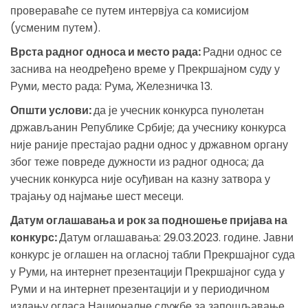
провераваће се путем интервјуа са комисијом
(усменим путем).
Врста радног односа и место рада:
Радни однос се
заснива на неодређено време у Прекршајном суду у
Руми, место рада: Рума, Железничка 13.
Општи услови:
да је учесник конкурса пунолетан
држављанин Републике Србије; да учеснику конкурса
није раније престајао радни однос у државном органу
због теже повреде дужности из радног односа; да
учесник конкурса није осуђиван на казну затвора у
трајању од најмање шест месеци.
Датум оглашавања и рок за подношење пријава на
конкурс:
Датум оглашавања: 29.03.2023. године. Јавни
конкурс је оглашен на огласној табли Прекршајног суда
у Руми, на интернет презентацији Прекршајног суда у
Руми и на интернет презентацији и у периодичном
издању огласа Националне службе за запошљавање.