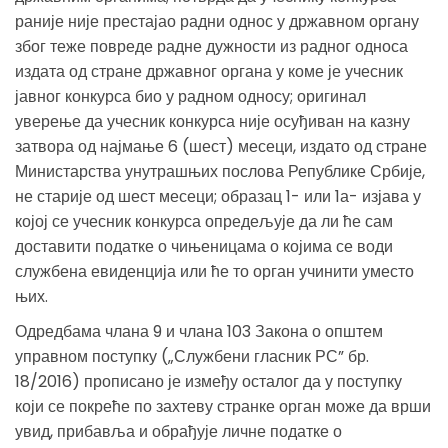
раније није престајао радни однос у државном органу
због теже повреде радне дужности из радног односа
издата од стране државног органа у коме је учесник
јавног конкурса био у радном односу; оригинал
уверење да учесник конкурса није осуђиван на казну
затвора од најмање 6 (шест) месеци, издато од стране
Министарства унутрашњих послова Републике Србије,
не старије од шест месеци; образац 1- или 1а- изјава у
којој се учесник конкурса опредељује да ли ће сам
доставити податке о чињеницама о којима се води
службена евиденција или ће то орган учинити уместо
њих.
Одредбама члана 9 и члана 103 Закона о општем
управном поступку („Службени гласник РС” бр.
18/2016) прописано је између осталог да у поступку
који се покреће по захтеву странке орган може да врши
увид, прибавља и обрађује личне податке о