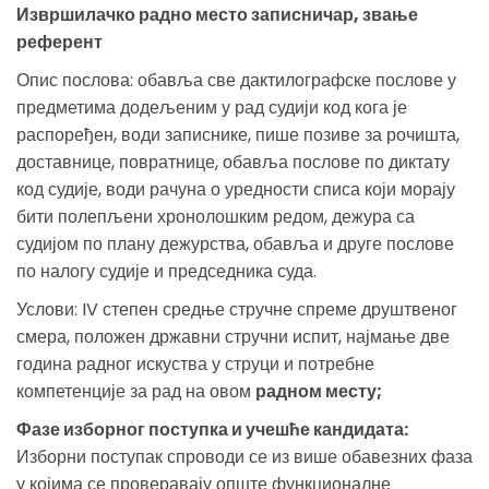
Извршилачко радно место записничар, звање
референт
Опис послова: обавља све дактилографске послове у
предметима додељеним у рад судији код кога је
распоређен, води записнике, пише позиве за рочишта,
доставнице, повратнице, обавља послове по диктату
код судије, води рачуна о уредности списа који морају
бити полепљени хронолошким редом, дежура са
судијом по плану дежурства, обавља и друге послове
по налогу судије и председника суда.
Услови: IV степен средње стручне спреме друштвеног
смера, положен државни стручни испит, најмање две
година радног искуства у струци и потребне
компетенције за рад на овом
радном месту;
Фазе изборног поступка и учешће кандидата:
Изборни поступак спроводи се из више обавезних фаза
у којима се проверавају опште функционалне