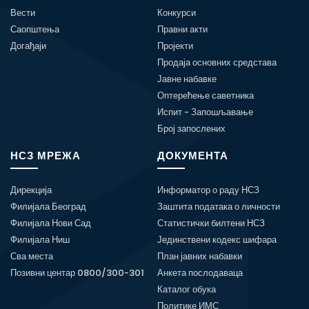
Вести
Конкурси
Саопштења
Правни акти
Догађаји
Пројекти
Продаја основних средстава
Јавне набавке
Оптерећење саветника
Испит - Запошљавање
Број запослених
НСЗ МРЕЖА
ДОКУМЕНТА
Дирекција
Информатор о раду НСЗ
Филијала Београд
Заштита података о личности
Филијала Нови Сад
Статистички билтени НСЗ
Филијала Ниш
Јединствени кодекс шифара
Сва места
План јавних набавки
Позивни центар 0800/300-301
Анкета послодаваца
Каталог обука
Политике ИМС