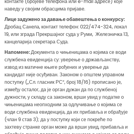
контакте (бројеве телефона или e-mail адресе) које
наведу у својим обрасцима пријаве.
Лице задужено за давање обавештења о конкурсу:
Дробац Санела, контакт телефон: 022/474-324, локал
19, или зграда Прекршајног суда у Руми, Железничка 13,
канцеларија секретара Суда.
Напомене:
Документа о чињеницама о којима се води
службена евиденција су: уверење о држављанству,
извод из матичне књиге рођених и уверење да
кандидат није осуђиван. Законом о општем управном
поступку („Сл. гласник РС”, број 18/16) прописано је,
између осталог, да је орган дужан да по службеној
дужности, у складу са законом, врши увид у податке о
чињеницама неопходним за одлучивање о којима се
води службена евиденција, да их прибавља и обрађује
(члан 9 став 3); да у поступку који се покреће по
захтеву странке орган може да врши увид, прибавља и