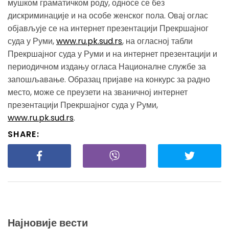
мушком граматичком роду, односе се без
дискриминације и на особе женског пола. Овај оглас
објављује се на интернет презентацији Прекршајног
суда у Руми,
www.ru.pk.sud.rs
, на огласној табли
Прекршајног суда у Руми и на интернет презентацији и
периодичном издању огласа Националне службе за
запошљавање. Образац пријаве на конкурс за радно
место, може се преузети на званичној интернет
презентацији Прекршајног суда у Руми,
www.ru.pk.sud.rs
.
SHARE:
Најновије вести