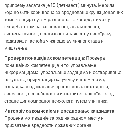
припрему задатака је 15 (петнаест) минута. Мерила
која ће бити коришћена за вредновање функционалних
компетенција путем разговора са кандидатима су
следећа: стручна заснованост, аналитичност,
систематичност, прецизност и тачност у навођењу
података и јасноћа у изношењу личног става и
мишљења.
Провера понашајних компетенција:
Провера
понашајних компетенција и то: управљање
информацијама, управљање задацима и остваривање
резултата, оријентација ка учењу и променама,
изградња и одржавање професионалних односа,
савесност, посвећеност и интегритет, вршиће се од
стране дипломираног психолога путем упитника.
Интервју са комисијом и вредновање кандидата:
Процена мотивације за рад на радном месту и
прихватање вредности државних органа –