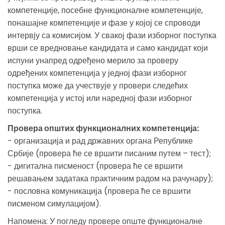
компетенције, посебне функционалне компетенције,
понашајне компетенције и фазе у којој се спроводи
интервју са комисијом. У свакој фази изборног поступка
врши се вредновање кандидата и само кандидат који
испуни унапред одређено мерило за проверу
одређених компетенција у једној фази изборног
поступка може да учествује у провери следећих
компетенција у истој или наредној фази изборног
поступка.
Провера општих функционалних компетенција:
- организација и рад државних органа Републике
Србије (провера ће се вршити писаним путем – тест);
- дигитална писменост (провера ће се вршити
решавањем задатака практичним радом на рачунару);
- пословна комуникација (провера ће се вршити
писменом симулацијом).
Напомена: У погледу провере опште функционалне