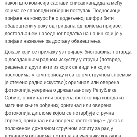
након што комисија састави списак кандидата међу
којима се спроводи изборни поступак. Подносиоци
пријаве на конкурс ће о додељеној шифри бити
обавештени у року од три дана од пријема пријаве,
достављањем наведеног податка на начин који је у
пријави назначен за доставу обавештења.
Докази који се прилажу уз пријаву: биографија; потврда
о досадашњем радном искуству у струци (потврде,
решења и други акти из којих се види на којим
пословима, у ком периоду и са којом стручном спремом
је стечено радно искуство); оригинал или оверена
фотокопија уверења о држављанству Републике
Србије; оригинал или оверена фотокопија извода из
матичне књиге рођених; оригинал или оверена
фотокопија дипломе којом се потврђује стручна
спрема; оригинал или оверена фотокопија - доказ о
положеном државном стручном испиту за рад у
државним органима; потврда да учеснику конкурса