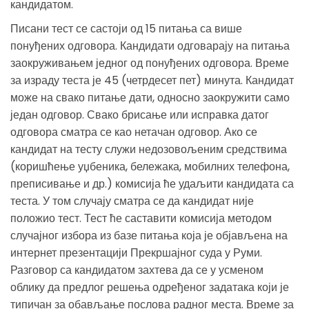
кандидатом.
Писани тест се састоји од 15 питања са више
понуђених одговора. Кандидати одговарају на питања
заокруживањем једног од понуђених одговора. Време
за израду теста је 45 (четрдесет пет) минута. Кандидат
може на свако питање дати, односно заокружити само
један одговор. Свако брисање или исправка датог
одговора сматра се као нетачан одговор. Ако се
кандидат на тесту служи недозовољеним средствима
(коришћење уџбеника, бележака, мобилних телефона,
преписивање и др.) комисија ће удаљити кандидата са
теста. У том случају сматра се да кандидат није
положио тест. Тест ће саставити комисија методом
случајног избора из базе питања која је објављена на
интернет презентацији Прекршајног суда у Руми.
Разговор са кандидатом захтева да се у усменом
облику да предлог решења одређеног задатака који је
типичан за обављање послова радног места. Време за