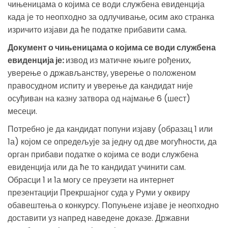
чињеницама о којима се води службена евиденција
када је то неопходно за одлучивање, осим ако странка
изричито изјави да ће податке прибавити сама.
Документ о чињеницама о којима се води службена
евиденција је:
извод из матичне књиге рођених,
уверење о држављанству, уверење о положеном
правосудном испиту и уверење да кандидат није
осуђиван на казну затвора од најмање 6 (шест)
месеци.
Потребно је да кандидат попуни изјаву (образац 1 или
1а) којом се опредељује за једну од две могућности, да
орган прибави податке о којима се води службена
евиденција или да ће то кандидат учинити сам.
Обрасци 1 и 1а могу се преузети на интернет
презентацији Прекршајног суда у Руми у оквиру
обавештења о конкурсу. Попуњене изјаве је неопходно
доставити уз напред наведене доказе. Државни