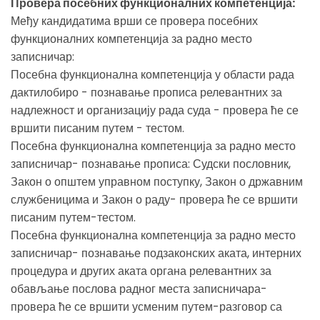
Провера посебних функционалних компетенција:
Међу кандидатима врши се провера посебних
функционалних компетенција за радно место
записничар:
Посебна функционална компетенција у области рада
дактилобиро - познавање прописа релевантних за
надлежност и организацију рада суда - провера ће се
вршити писаним путем - тестом.
Посебна функционална компетенција за радно место
записничар- познавање прописа: Судски пословник,
Закон о општем управном поступку, Закон о државним
службеницима и Закон о раду- провера ће се вршити
писаним путем-тестом.
Посебна функционална компетенција за радно место
записничар- познавање подзаконских аката, интерних
процедура и других аката органа релевантних за
обављање послова радног места записничара-
провера ће се вршити усменим путем-разговор са