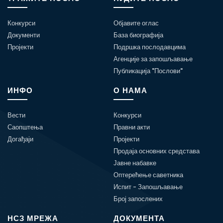
Конкурси
Објавите оглас
Документи
База биографија
Пројекти
Подршка послодавцима
Агенције за запошљавање
Публикација "Послови"
ИНФО
О НАМА
Вести
Конкурси
Саопштења
Правни акти
Догађаји
Пројекти
Продаја основних средстава
Јавне набавке
Оптерећење саветника
Испит - Запошљавање
Број запослених
НСЗ МРЕЖА
ДОКУМЕНТА