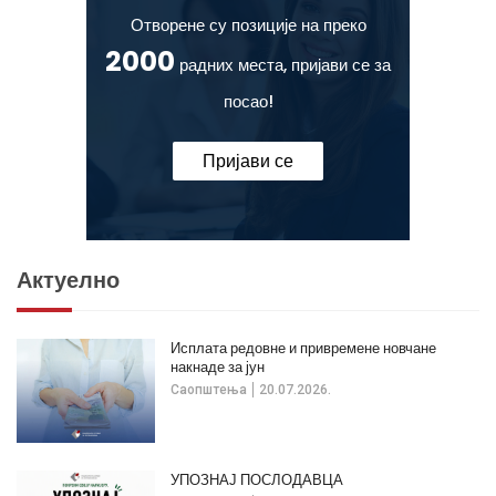
Отворене су позиције на преко
2000
радних места, пријави се за
посао!
Пријави се
Актуелно
Исплата редовне и привремене новчане
накнаде за јун
Саопштења
20.07.2026.
УПОЗНАЈ ПОСЛОДАВЦА