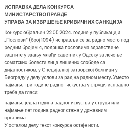
ИСПРАВКА ДЕЛА КОНКУРСА
МИНИСТАРСТВО ПРАВДЕ
УПРАВА ЗА ИЗВРШЕЊЕ КРИВИЧНИХ САНКЦИЈА
Конкурс објављен 22.05.2024. године у публикацији
„Послови“ (број 1094) исправља се за радно место под
редним бројем 4, подршка пословима здравствене
заштите у звању млађи саветник у Одсеку за лечење
соматских болести лица лишених слободе са
дијагностиком, у Специјалној затворској болници у
Београду у делу услови за рад на радном месту. Уместо
најмање три године радног искуства у струци, исправно
треба да гласи:
најмање једна година радног искуства у струци или
најмање пет година радног стажа у државним
органима.
У осталом делу текст конкурса остаје исти.