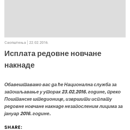
Саопштења
22.02.2016.
Исплата редовне новчане
накнаде
Обавештавамо вас да ће Национална служба за
запошљавање у уторак 23.02.2016. године, преко
Поштанске штедионице, извршити исплату
редовне новчане накнаде незапосленим лицима за
јануар 2016. године.
SHARE: