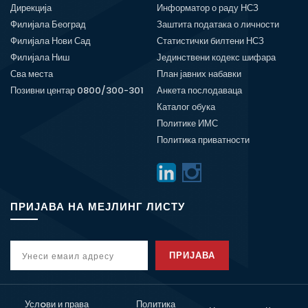
Дирекција
Информатор о раду НСЗ
Филијала Београд
Заштита података о личности
Филијала Нови Сад
Статистички билтени НСЗ
Филијала Ниш
Јединствени кодекс шифара
Сва места
План јавних набавки
Позивни центар 0800/300-301
Анкета послодаваца
Каталог обука
Политике ИМС
Политика приватности
ПРИЈАВА НА МЕЈЛИНГ ЛИСТУ
ПРИЈАВА
Услoви и права
Политика