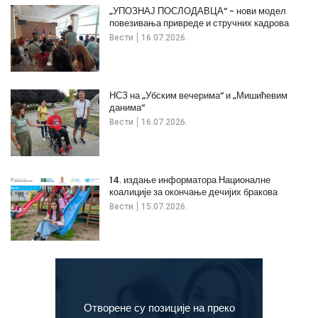
„УПОЗНАЈ ПОСЛОДАВЦА“ - нови модел
повезивања привреде и стручних кадрова
Вести
16.07.2026.
НСЗ на „Убским вечерима“ и „Мишићевим
данима“
Вести
16.07.2026.
14. издање информатора Националне
коалиције за окончање дечијих бракова
Вести
15.07.2026.
Отворене су позиције на преко