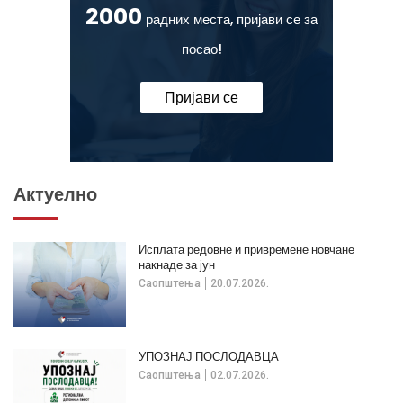
2000
радних места, пријави се за
посао!
Пријави се
Актуелно
Исплата редовне и привремене новчане
накнаде за јун
Саопштења
20.07.2026.
УПОЗНАЈ ПОСЛОДАВЦА
Саопштења
02.07.2026.