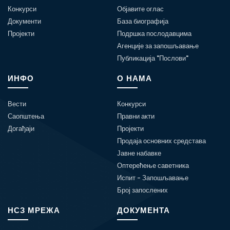
Конкурси
Објавите оглас
Документи
База биографија
Пројекти
Подршка послодавцима
Агенције за запошљавање
Публикација "Послови"
ИНФО
О НАМА
Вести
Конкурси
Саопштења
Правни акти
Догађаји
Пројекти
Продаја основних средстава
Јавне набавке
Оптерећење саветника
Испит - Запошљавање
Број запослених
НСЗ МРЕЖА
ДОКУМЕНТА