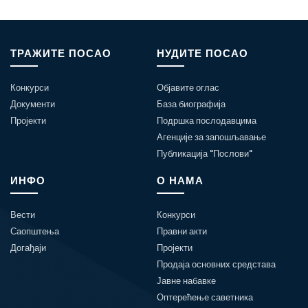
ТРАЖИТЕ ПОСАО
НУДИТЕ ПОСАО
Конкурси
Објавите оглас
Документи
База биографија
Пројекти
Подршка послодавцима
Агенције за запошљавање
Публикација "Послови"
ИНФО
О НАМА
Вести
Конкурси
Саопштења
Правни акти
Догађаји
Пројекти
Продаја основних средстава
Јавне набавке
Оптерећење саветника