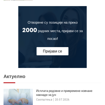
Отворене су позиције на преко
2000
радних места, пријави се за
посао!
Пријави се
Актуелно
Исплата редовне и привремене новчане
накнаде за јун
Саопштења
20.07.2026.