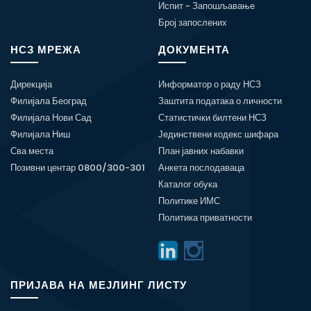
Испит - Запошљавање
Број запослених
НСЗ МРЕЖА
ДОКУМЕНТА
Дирекција
Информатор о раду НСЗ
Филијала Београд
Заштита података о личности
Филијала Нови Сад
Статистички билтени НСЗ
Филијала Ниш
Јединствени кодекс шифара
Сва места
План јавних набавки
Позивни центар 0800/300-301
Анкета послодаваца
Каталог обука
Политике ИМС
Политика приватности
ПРИЈАВА НА МЕЈЛИНГ ЛИСТУ