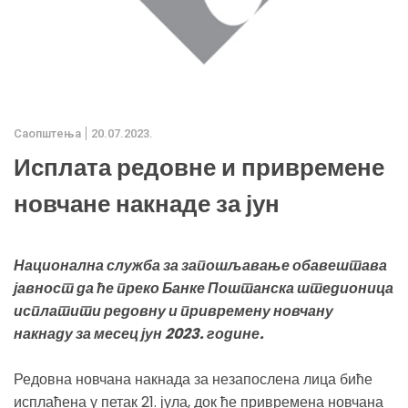
Саопштења
20.07.2023.
Исплата редовне и привремене
новчане накнаде за јун
Национална служба за запошљавање обавештава
јавност да ће преко Банке Поштанска штедионица
исплатити редовну и привремену новчану
накнаду за месец јун 2023. године.
Редовна новчана накнада за незапослена лица биће
исплаћена у петак 21. јула, док ће привремена новчана