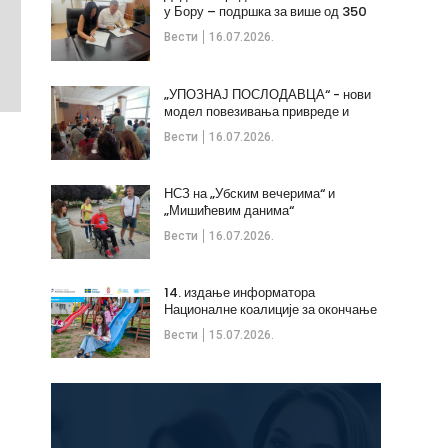
у Бору – подршка за више од 350
незапослених
Вести
16.07.2026.
„УПОЗНАЈ ПОСЛОДАВЦА“ - нови
модел повезивања привреде и
стручних кадрова
Вести
16.07.2026.
НСЗ на „Убским вечерима“ и
„Мишићевим данима“
Вести
16.07.2026.
14. издање информатора
Националне коалиције за окончање
дечијих бракова
Вести
15.07.2026.