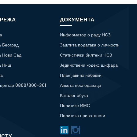
МРЕЖА
ДОКУМЕНТА
а
Информатор о раду НСЗ
а Београд
Заштита података о личности
а Нови Сад
Статистички билтени НСЗ
а Ниш
Јединствени кодекс шифара
та
План јавних набавки
 центар 0800/300-301
Анкета послодаваца
Каталог обука
Политике ИМС
Политика приватности
ИСТУ