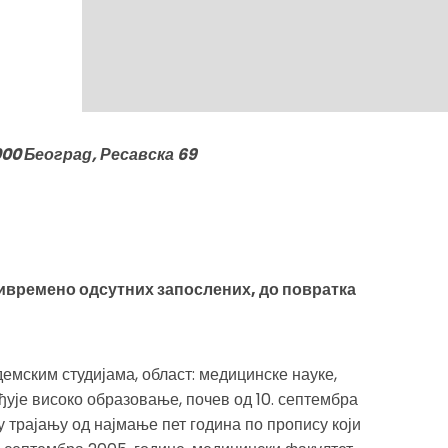
0 Београд, Ресавска 69
ривремено одсутних запослених, до повратка
мским студијама, област: медицинске науке,
ђује високо образовање, почев од 10. септембра
у трајању од најмање пет година по пропису који