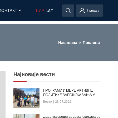
КОНТАКТ
ЋИР
LAT
Пријава
Насловна
Послови
Најновије вести
ПРОГРАМИ И МЕРЕ АКТИВНЕ
ПОЛИТИКЕ ЗАПОШЉАВАЊА У
ОПШТИНИ КЛАДОВО
Вести
23.07.2026.
Додатна средства за запошљавање