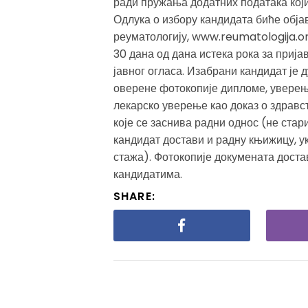
ради пружања додатних података који
Одлука о избору кандидата биће обја
реуматологију, www.reumatologija.org
30 дана од дана истека рока за приј
јавног огласа. Изабрани кандидат је
оверене фотокопије дипломе, уверењ
лекарско уверење као доказ о здрав
које се заснива радни однос (не стар
кандидат достави и радну књижицу, ук
стажа). Фотокопије докумената достав
кандидатима.
SHARE: