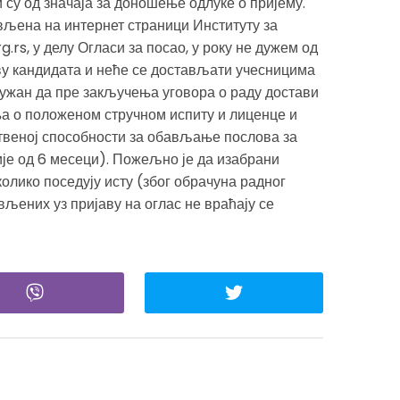
 су од значаја за доношење одлуке о пријему.
вљена на интернет страници Институту за
.rs, у делу Огласи за посао, у року не дужем од
аву кандидата и неће се достављати учесницима
 дужан да пре закључења уговора о раду достави
а о положеном стручном испиту и лиценце и
ственој способности за обављање послова за
ије од 6 месеци). Пожељно је да изабрани
олико поседују исту (због обрачуна радног
љених уз пријаву на оглас не враћају се