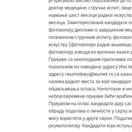
је уређивао високо образовање до 10
доктор медицине; стручни испит; лице
најмање шест месеци радног искуства
месеца. Заинтересовани кандидати по
фотокопију дипломе о завршеном мед
положеном стручном испиту; фотокопи
искуству (фотокопије радне књижице, 
фотокопију извода из матичне књиге 
Пријаве са неопходним прилозима по
пошиљком на наведену адресу Инстит
адресу reumabeo@eunet.rs са назнак
назива радног места за које кандидат 
објављивања огласа. Непотпуне и не
неблаговремене пријаве биће враћен
Пријавом на оглас кандидати дају са
обраду података о личности у сврху и
могу користити у друге сврхе. Податк
реуматологију. Кандидати који испуња