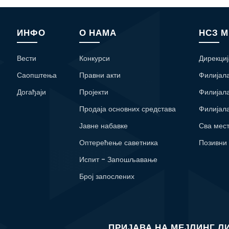
ИНФО
О НАМА
НСЗ 
Вести
Конкурси
Дирекциј
Саопштења
Правни акти
Филијал
Догађаји
Пројекти
Филијал
Продаја основних средстава
Филијал
Јавне набавке
Сва мес
Оптерећење саветника
Позивни
Испит - Запошљавање
Број запослених
ПРИЈАВА НА МЕЈЛИНГ Л