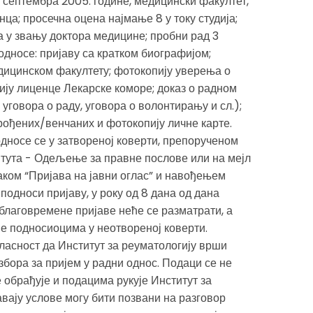
. септембра 2005. године, медицински факултет,
нца; просечна оцена најмање 8 у току студија;
 у звању доктора медицине; пробни рад 3
дносе: пријаву са кратком биографијом;
ицинском факултету; фотокопију уверења о
ју лиценце Лекарске коморе; доказ о радном
уговора о раду, уговора о волонтирању и сл.);
рођених/венчаних и фотокопију личне карте.
дносе се у затвореној коверти, препорученом
ута - Одељење за правне послове или на мејл
ом “Пријава на јавни оглас” и навођењем
подноси пријаву, у року од 8 дана од дана
благовремене пријаве неће се разматрати, а
е подносиоцима у неотвореној коверти.
гласност да Институт за реуматологију врши
збора за пријем у радни однос. Подаци се не
е обрађује и подацима рукује Институт за
вају услове могу бити позвани на разговор