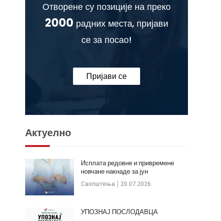
Отворене су позиције на преко
2000
радних места, пријави
се за посао!
Пријави се
Актуелно
Исплата редовне и привремене
новчане накнаде за јун
Саопштења
20.07.2026.
УПОЗНАЈ ПОСЛОДАВЦА