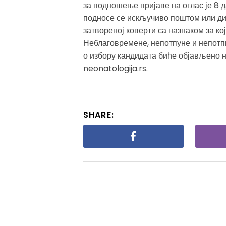
за подношење пријаве на оглас је 8 
подносе се искључиво поштом или ди
затвореној коверти са назнаком за ко
Неблаговремене, непотпуне и непотп
о избору кандидата биће објављено н
neonatologija.rs.
SHARE: