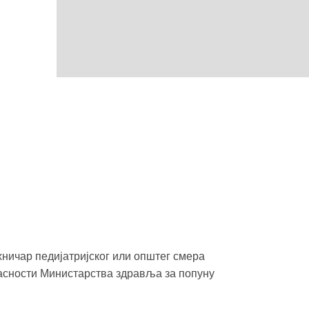
ичар педијатријског или општег смера
асности Министарства здравља за попуну