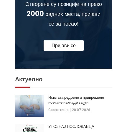
Отворене су позиције на преко
2000
радних места, пријави
се за посао!
Пријави се
Актуелно
Исплата редовне и привремене
новчане накнаде за јун
Саопштења
20.07.2026.
УПОЗНАЈ ПОСЛОДАВЦА