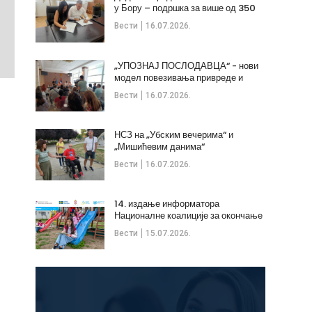
у Бору – подршка за више од 350
незапослених
Вести
16.07.2026.
„УПОЗНАЈ ПОСЛОДАВЦА“ - нови
модел повезивања привреде и
стручних кадрова
Вести
16.07.2026.
НСЗ на „Убским вечерима“ и
„Мишићевим данима“
Вести
16.07.2026.
14. издање информатора
Националне коалиције за окончање
дечијих бракова
Вести
15.07.2026.