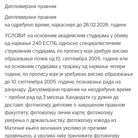
Дипломирани правник
Дипломирани правник
на одређено време, најкасније до 28.02.2026. године
УСЛОВИ: на основним академским студијама у обиму
од најмање 240 ЕСПБ, односно специјалистичким
струковним студијама, по пропису који уређује високо
образовање почев од 10. септембра 2005. године или
на основним студијама у трајању од најмање четири
године, по пропису који је уређивао високо образовање
до 10. септембра 2005. године; познавање рада на
рачунару. Дипломирани правник на неодређено време
- пробни рад од 3 месеца. Кандидати су дужни да
доставе: фотокопију дипломе о завршеном правном
факултету; фотокопију личне карте; фотокопију
уверења о држављанству; фотокопију извода из
Матичне књиге венчаних уколико је презиме
промењено, а уколико није приложити фотокопију