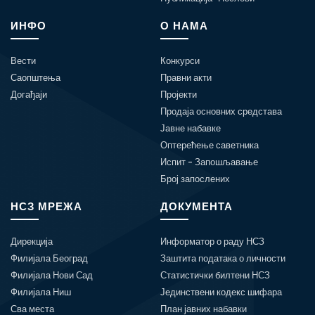
ИНФО
О НАМА
Вести
Конкурси
Саопштења
Правни акти
Догађаји
Пројекти
Продаја основних средстава
Јавне набавке
Оптерећење саветника
Испит - Запошљавање
Број запослених
НСЗ МРЕЖА
ДОКУМЕНТА
Дирекција
Информатор о раду НСЗ
Филијала Београд
Заштита података о личности
Филијала Нови Сад
Статистички билтени НСЗ
Филијала Ниш
Јединствени кодекс шифара
Сва места
План јавних набавки