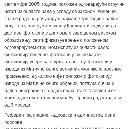
септембра 2005. године, положен одговарајући стручни
испит из области рада у складу са законом, лиценце,
знање рада на рачунару и најмање три године радног
искуства у наведеном звању.Кандидати су дужни да
доставе: фотокопију дипломе о завршеном високом
образовању; сертификат/уверење о положеном
одговарајућем стручном испиту из области рада;
фотокопију лиценце; фотокопију личне карте;
фотокопију уверења о држављанству; фотокопију
извода из Матичне књиге венчаних уколико је презиме
промењено, а уколико није приложити фотокопију
извода из Матичне књиге рођених; потпуна лична и
радна биографија са адресом, контакт телефон и е-
маил адресом; потписану молбу. Пробни рад у трајању
од 3 месеца.
Референт за правне, кадровске и административне
послове