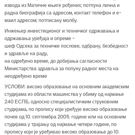
извода из Матичне књиге рођених; потпуна лична и
радна биографија са адресом, контакт телефон и е-
маил адресом; потписану молбу.
Инжењер инвестиционог и техничког одржавања и
одржавања уређаја и опреме -
шеф Одсека за техничке послове, одбрану, безбедност
и здравље на раду,
на одређено време, до добијања сагласности
Министарства здравља за попуну радног места на
неодређено време
УСЛОВИ: високо образовање на основним академским
студијама из области машинства у обиму од најмање
240 ЕСПБ, односно специјалистичким струковним
студијама, по пропису који уређује високо образовање
почев од 10. септембра 2005. године или на основним
студијама у трајању од најмање четири године, по
пропису који је уређивао високо образовање до 10.