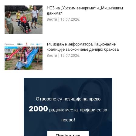
НСЗ на „Убским вечерима“ и „Мишићевим
данима“
Вести
16.07.2026.
14. издање информатора Националне
коалиције за окончање дечијих бракова
Вести
15.07.2026.
Отворене су позиције на преко
2000
радних места, пријави се за
посао!