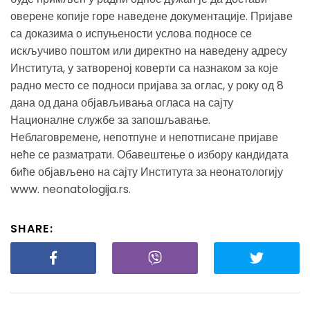
оверене копије горе наведене документације. Пријаве
са доказима о испуњености услова подносе се
искључиво поштом или директно на наведену адресу
Института, у затвореној коверти са назнаком за које
радно место се подноси пријава за оглас, у року од 8
дана од дана објављивања огласа на сајту
Националне службе за запошљавање.
Неблаговремене, непотпуне и непотписане пријаве
неће се разматрати. Обавештење о избору кандидата
биће објављено на сајту Института за неонатологију
www. neonatologija.rs.
SHARE: