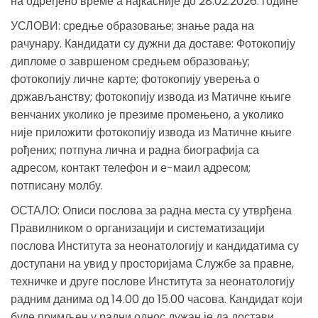
на одређено време а најкасније до 28.02.2026. године
УСЛОВИ: средње образовање; знање рада на
рачунару. Кандидати су дужни да доставе: Фотокопију
дипломе о завршеном средњем образовању;
фотокопију личне карте; фотокопију уверења о
држављанству; фотокопију извода из Матичне књиге
венчаних уколико је презиме промењено, а уколико
није приложити фотокопију извода из Матичне књиге
рођених; потпуна лична и радна биографија са
адресом, контакт телефон и е-маил адресом;
потписану молбу.
ОСТАЛО: Описи послова за радна места су утврђена
Правилником о организацији и систематизацији
послова Института за неонатологију и кандидатима су
доступани на увид у просторијама Службе за правне,
техничке и друге послове Института за неонатологију
радним данима од 14.00 до 15.00 часова. Кандидат који
буде примљен у радни однос дужан је да достави