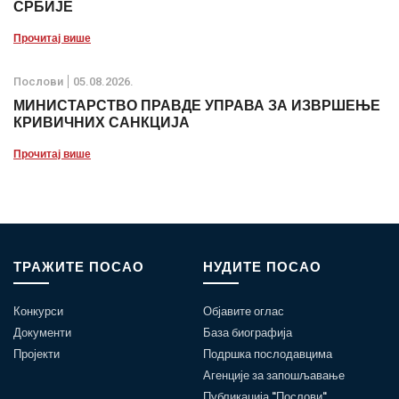
СРБИЈЕ
Прочитај више
Послови
05.08.2026.
МИНИСТАРСТВО ПРАВДЕ УПРАВА ЗА ИЗВРШЕЊЕ
КРИВИЧНИХ САНКЦИЈА
Прочитај више
ТРАЖИТЕ ПОСАО
НУДИТЕ ПОСАО
Конкурси
Објавите оглас
Документи
База биографија
Пројекти
Подршка послодавцима
Агенције за запошљавање
Публикација "Послови"