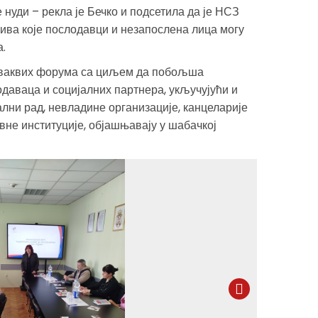
уди – рекла је Бечко и подсетила да је НСЗ
зива које послодавци и незапослена лица могу
.
оваквих форума са циљем да побољша
даваца и социјалних партнера, укључујући и
ални рад, невладине организације, канцеларије
вне институције, објашњавају у шабачкој