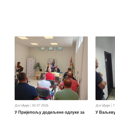
Дoгађаjи
30.07.2026.
Дoгађаjи
1
У Пријепољу додељене одлуке за
У Ваљеву