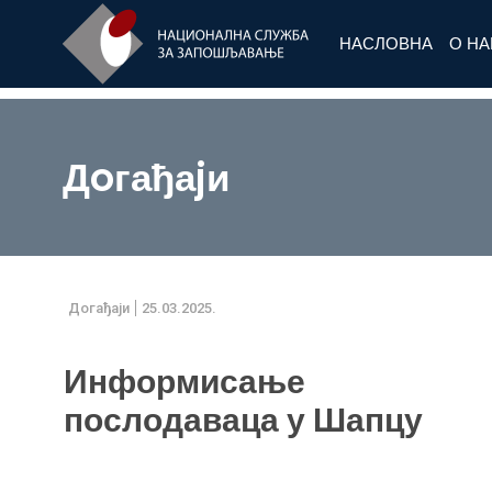
НАСЛОВНА
О Н
Дoгађаjи
Дoгађаjи
25.03.2025.
Информисање
послодаваца у Шапцу