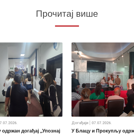
Прочитај више
7.07.2026.
Дoгађаjи
07.07.2026.
 одржан догађај „Упознај
У Блацу и Прокупљу одр