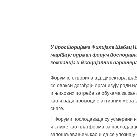
У просторијама Филијале Шабац Н
марта је одржан форум послодава
компанија и 6 социјалних партнера
Форум је отворила в.д. директора шаб
се овакви догађаји организују ради 
и њихових потреба за обукама за зан
као и ради промоције активних мера
снаге.
- Форуми послодаваца су усмерени н
и служе као платформа за послодавце 
запошљавањем, као и да се упознају 