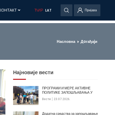
КОНТАКТ
ЋИР
LAT
Пријава
Насловна
Дoгађаjи
Најновије вести
ПРОГРАМИ И МЕРЕ АКТИВНЕ
ПОЛИТИКЕ ЗАПОШЉАВАЊА У
ОПШТИНИ КЛАДОВО
Вести
23.07.2026.
Додатна средства за запошљавање