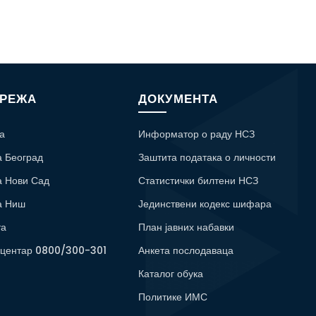
МРЕЖА
ДОКУМЕНТА
а
Информатор о раду НСЗ
а Београд
Заштита података о личности
а Нови Сад
Статистички билтени НСЗ
а Ниш
Јединствени кодекс шифара
та
План јавних набавки
 центар 0800/300-301
Анкета послодаваца
Каталог обука
Политике ИМС