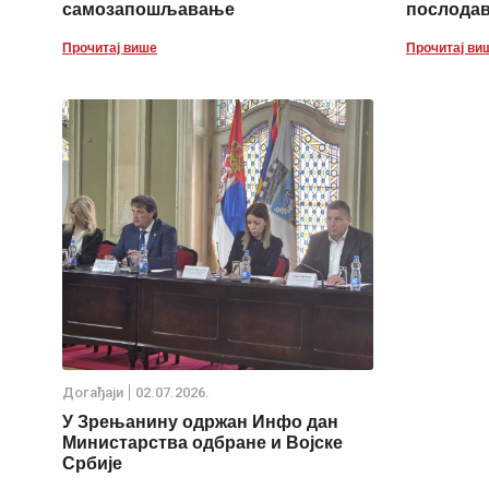
самозапошљавање
послода
Прочитај више
Прочитај ви
Дoгађаjи
02.07.2026.
У Зрењанину одржан Инфо дан
Министарства одбране и Војске
Србије