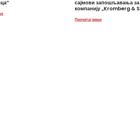
вца“
сајмови запошљавања за
компанију „Kromberg & S
ше
Прочитај више