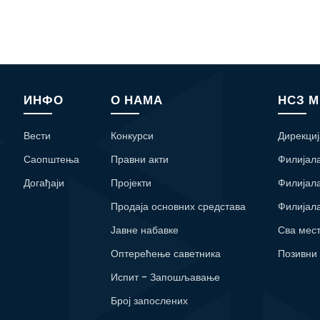
ИНФО
О НАМА
НСЗ 
Вести
Конкурси
Дирекциј
Саопштења
Правни акти
Филијал
Догађаји
Пројекти
Филијал
Продаја основних средстава
Филијал
Јавне набавке
Сва мес
Оптерећење саветника
Позивни
Испит - Запошљавање
Број запослених