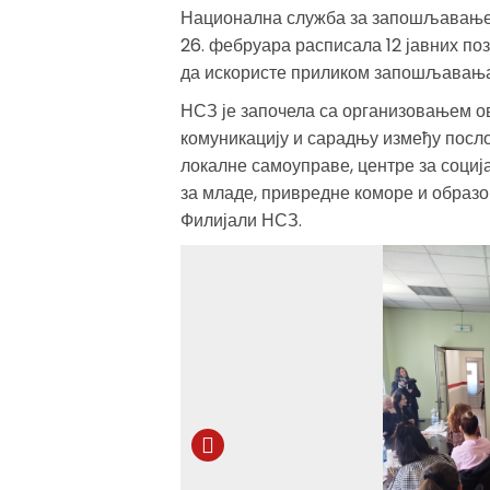
Национална служба за запошљавање н
26. фебруара расписала 12 јавних по
да искористе приликом запошљавања
НСЗ је започела са организовањем 
комуникацију и сарадњу између посло
локалне самоуправе, центре за социј
за младе, привредне коморе и образо
Филијали НСЗ.