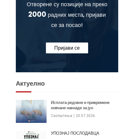
Отворене су позиције на преко
2000
радних места, пријави
се за посао!
Пријави се
Актуелно
Исплата редовне и привремене
новчане накнаде за јун
Саопштења
20.07.2026.
УПОЗНАЈ ПОСЛОДАВЦА