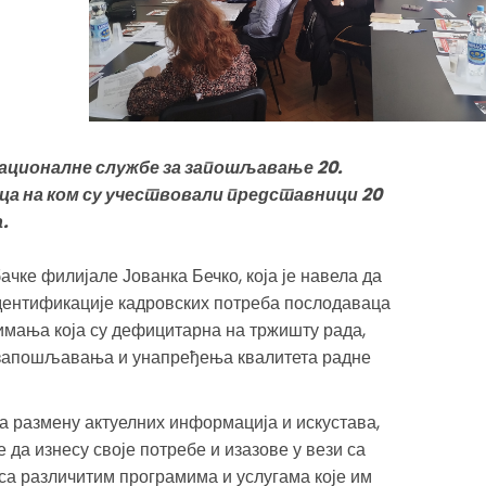
ационалне службе за запошљавање 20.
ца на ком су учествовали представници 20
.
ачке филијале Јованка Бечко, која је навела да
идентификације кадровских потреба послодаваца
имања која су дефицитарна на тржишту рада,
 запошљавања и унапређења квалитета радне
а размену актуелних информација и искустава,
да изнесу своје потребе и изазове у вези са
са различитим програмима и услугама које им