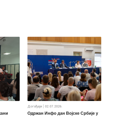
Дoгађаjи
02.07.2026.
жани
Одржан Инфо дан Војске Србије у