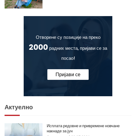
Отворене су позиције на преко
2000
радних места, пријави се за
посао!
Пријави се
Актуелно
Исплата редовне и привремене новчане
накнаде за јун