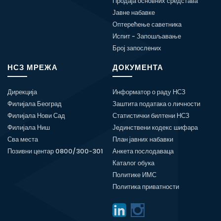
Продаја основних средстава
Јавне набавке
Оптерећење саветника
Испит - Запошљавање
Број запослених
НСЗ МРЕЖА
ДОКУМЕНТА
Дирекција
Информатор о раду НСЗ
Филијала Београд
Заштита података о личности
Филијала Нови Сад
Статистички билтени НСЗ
Филијала Ниш
Јединствени кодекс шифара
Сва места
План јавних набавки
Позивни центар 0800/300-301
Анкета послодаваца
Каталог обука
Политике ИМС
Политика приватности