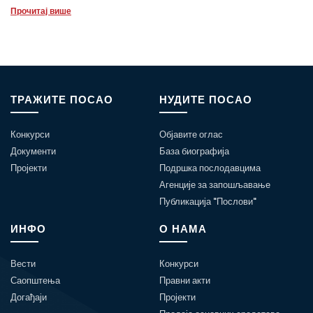
Прочитај више
ТРАЖИТЕ ПОСАО
НУДИТЕ ПОСАО
Конкурси
Објавите оглас
Документи
База биографија
Пројекти
Подршка послодавцима
Агенције за запошљавање
Публикација "Послови"
ИНФО
О НАМА
Вести
Конкурси
Саопштења
Правни акти
Догађаји
Пројекти