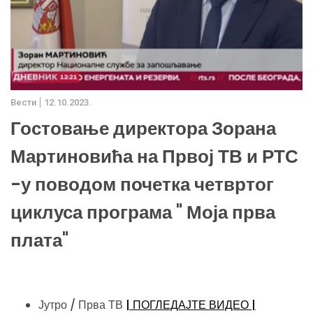
Вести
12.10.2023.
Гостовање директора Зорана
Мартиновића на Првој ТВ и РТС
-у поводом почетка четвртог
циклуса програма " Моја прва
плата"
Јутро / Прва ТВ
| ПОГЛЕДАЈТЕ ВИДЕО |