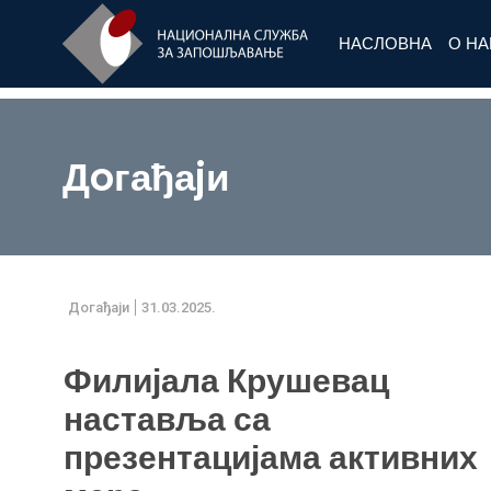
НАСЛОВНА
О Н
Дoгађаjи
Дoгађаjи
31.03.2025.
Филијала Крушевац
наставља са
презентацијама активних