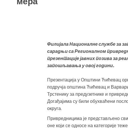
мера
Филијала Националне службе за за
сарадњи са Регионалном привредн
презентације јавних позива за ре
запошљавања у овој години.
Презентација у Општини Ћићевац орга
подручја општина Ћићевац и Варварин
Трстенику за предузетнике и привред
Догађајима су били обухваћени посло
округа.
Привредницима је представљено свих 
оне који се односе на категорије теж