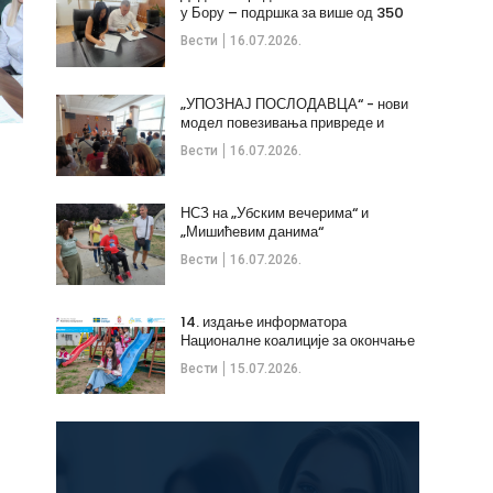
у Бору – подршка за више од 350
незапослених
Вести
16.07.2026.
„УПОЗНАЈ ПОСЛОДАВЦА“ - нови
модел повезивања привреде и
стручних кадрова
Вести
16.07.2026.
НСЗ на „Убским вечерима“ и
„Мишићевим данима“
Вести
16.07.2026.
14. издање информатора
Националне коалиције за окончање
дечијих бракова
Вести
15.07.2026.