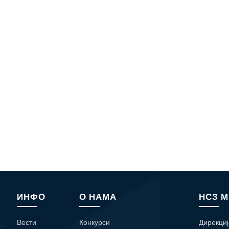
ИНФО
О НАМА
НСЗ 
Вести
Конкурси
Дирекциј