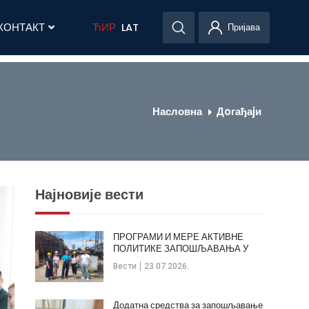
КОНТАКТ
ЋИР
LAT
Пријава
Насловна
Дoгађаjи
Најновије вести
ПРОГРАМИ И МЕРЕ АКТИВНЕ
ПОЛИТИКЕ ЗАПОШЉАВАЊА У
ОПШТИНИ КЛАДОВО
Вести
23.07.2026.
Додатна средства за запошљавање