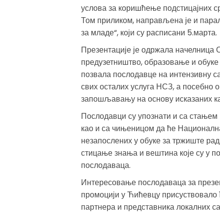
услова за коришћење подстицајних с
Том приликом, направљена је и парал
за младе“, који су расписани 5.марта.
Презентације је одржала начелница
предузетништво, образовање и обуке 
позвала послодавце на интензивну с
свих осталих услуга НСЗ, а посебно о
запошљавању на основу исказаних ка
Послодавци су упознати и са стањем 
као и са чињеницом да ће Националн
незапослених у обуке за тржиште рада
стицање знања и вештина које су у п
послодаваца.
Интересовање послодаваца за презента
промоцији у Ћићевцу присуствовало 1
партнера и представника локалних с