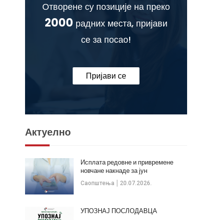
Отворене су позиције на преко
2000
радних места, пријави
се за посао!
Пријави се
Актуелно
Исплата редовне и привремене
новчане накнаде за јун
Саопштења
20.07.2026.
УПОЗНАЈ ПОСЛОДАВЦА