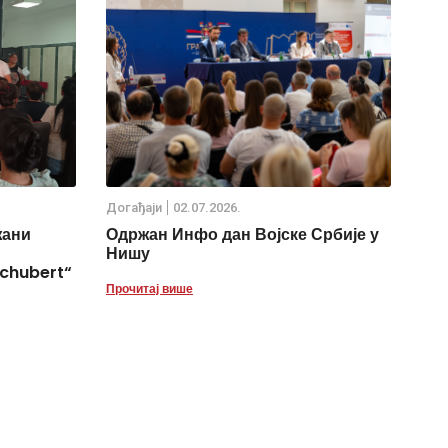
Дoгађаjи
02.07.2026.
жани
Одржан Инфо дан Војске Србије у
Нишу
chubert“
Прочитај више