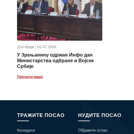
Дoгађаjи
02.07.2026.
У Зрењанину одржан Инфо дан
Министарства одбране и Војске
Србије
Прочитај више
ТРАЖИТЕ ПОСАО
НУДИТЕ ПОСАО
Конкурси
Објавите оглас