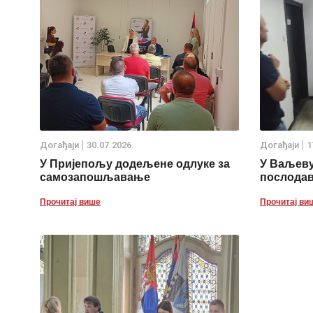
Дoгађаjи
30.07.2026.
Дoгађаjи
1
У Пријепољу додељене одлуке за
У Ваљеву
самозапошљавање
послода
Прочитај више
Прочитај ви