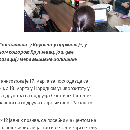
пошљавање у Крушевцу одржала је, у
ом комором Крушевац, још две
ализацију мера активне политике
низована је 17. марта за послодавце са
, а 18. марта у Народном универзитету у
на друштва са подручја Општине Трстеник.
давци са подручја скоро читавог Расинског
12 јавних позива, са посебним акцентом на
е запошљивих лица, као и детаљи који се тичу