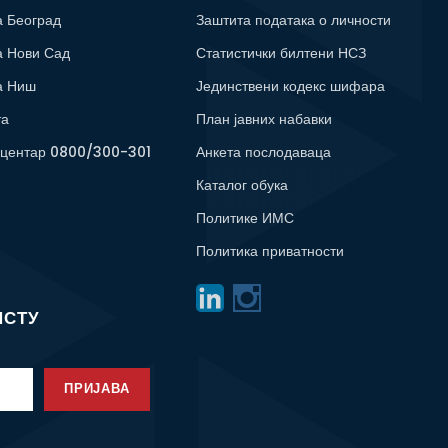
а Београд
Заштита података о личности
а Нови Сад
Статистички билтени НСЗ
а Ниш
Јединствени кодекс шифара
та
План јавних набавки
 центар 0800/300-301
Анкета послодаваца
Каталог обука
Политике ИМС
Политика приватности
ИСТУ
ПРИЈАВА