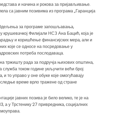
редстава и начина и рокова за пријављивање.
ела са јавним позивима из програма „Гаранција
 Одељења за програме запошљавања,
у крушевачкој Филијали НСЗ Ана Бацић, која је
арадњу и коришћење финансијских мера, али и
них које се односе на посредовање у
дровских потреба послодаваца.
на тржишту рада за подручја њихових општина,
а служба током године укључити већи број
, и то управо у оне обуке које омогућавају
оследње време врло тражене од стране
ције јавних позива је било велико, те је на
3, а у Трстенику 27 привредника, социјалних
амоуправа.