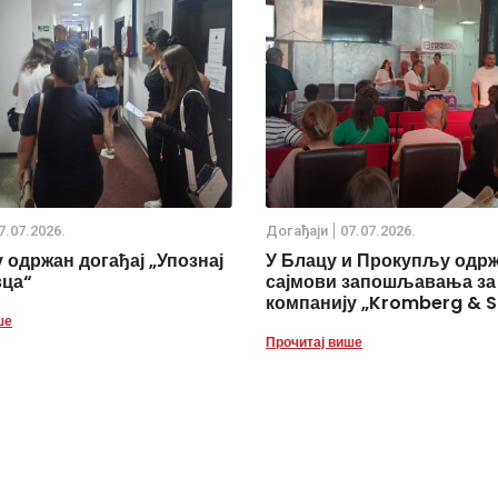
7.07.2026.
Дoгађаjи
07.07.2026.
 одржан догађај „Упознај
У Блацу и Прокупљу одр
вца“
сајмови запошљавања за
компанију „Kromberg & S
ше
Прочитај више