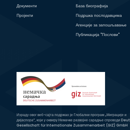
Документи
База биографија
Пројекти
Подршка послодавцима
Агенције за запошљавање
Публикација "Послови"
Израду овог веб-сајта подржао је Глобални програм „Миграције и
дијаспора“, који у оквиру Немачке развојне сарадње спроводи Deu
Gesellschaft für Internationale Zusammenarbeit (GIZ) GmbH