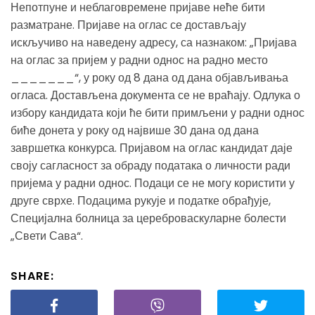
Непотпуне и неблаговремене пријаве неће бити
разматране. Пријаве на оглас се достављају
искључиво на наведену адресу, са назнаком: „Пријава
на оглас за пријем у радни однос на радно место
_______“, у року од 8 дана од дана објављивања
огласа. Достављена документа се не враћају. Одлука о
избору кандидата који ће бити примљени у радни однос
биће донета у року од највише 30 дана од дана
завршетка конкурса. Пријавом на оглас кандидат даје
своју сагласност за обраду података о личности ради
пријема у радни однос. Подаци се не могу користити у
друге сврхе. Подацима рукује и податке обрађује,
Специјална болница за цереброваскуларне болести
„Свети Сава“.
SHARE: