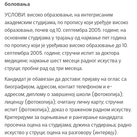
боловања
УСЛОВИ: високо образовање, на интегрисаним
академским студијама, по пропису који уређује високо
образовање, почев од 10. септембра 2005. године; на
основним студијама у трајању од најмање пет година
по пропису који је уређивао високо образовање до 10.
септембра 2005. године; стручни испит за доктора
медицине; најмање шест месеци радног искуства у
струци; пробни рад од три месеца.
Кандидат је обавезан да достави: пријаву на оглас са
биографијом, адресом, контакт телефоном и е-
адресом; диплому о завршеној школи (фотокопија);
лиценцу (фотокопија); очитану личну карту; стручни
испит (фотокопија); доказ о траженом радном искуству.
Критеријуми за оцењивање и рангирање кандидата:
просечна оцена на студијама; дужина студирања; радно
искуство у струци; оцена на разговору (интервју).