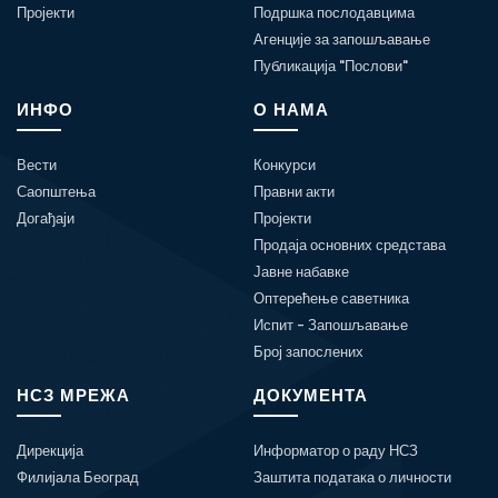
Пројекти
Подршка послодавцима
Агенције за запошљавање
Публикација "Послови"
ИНФО
О НАМА
Вести
Конкурси
Саопштења
Правни акти
Догађаји
Пројекти
Продаја основних средстава
Јавне набавке
Оптерећење саветника
Испит - Запошљавање
Број запослених
НСЗ МРЕЖА
ДОКУМЕНТА
Дирекција
Информатор о раду НСЗ
Филијала Београд
Заштита података о личности