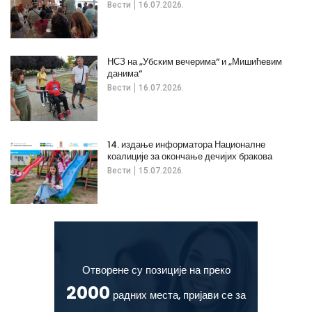
Вести
16.07.2026.
НСЗ на „Убским вечерима“ и „Мишићевим
данима“
Вести
16.07.2026.
14. издање информатора Националне
коалиције за окончање дечијих бракова
Вести
15.07.2026.
Отворене су позиције на преко
2000
радних места, пријави се за