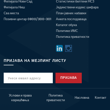
Филијала Нови Сад
Статистички билтени НСЗ
Филијала Ниш
Јединствени кодекс шифара
Сва места
План јавних набавки
Позивни центар 0800/300-301
Анкета послодаваца
Каталог обука
Политике ИМС
Политика приватности
ПРИЈАВА НА МЕЈЛИНГ ЛИСТУ
ПРИЈАВА
Услoви и права
Политика
Насловна
Контакт
кoришћeња
приватности