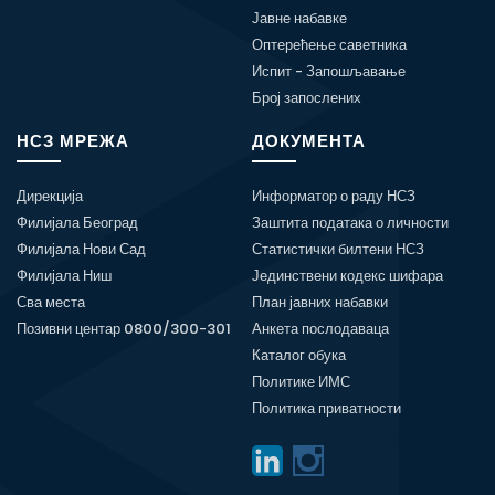
Јавне набавке
Оптерећење саветника
Испит - Запошљавање
Број запослених
НСЗ МРЕЖА
ДОКУМЕНТА
Дирекција
Информатор о раду НСЗ
Филијала Београд
Заштита података о личности
Филијала Нови Сад
Статистички билтени НСЗ
Филијала Ниш
Јединствени кодекс шифара
Сва места
План јавних набавки
Позивни центар 0800/300-301
Анкета послодаваца
Каталог обука
Политике ИМС
Политика приватности