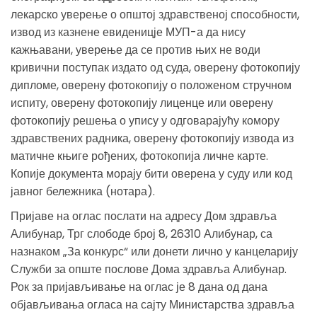
лекарско уверење о општој здравственој способности,
извод из казнене евиденицје МУП-а да нису
кажњавани, уверење да се против њих не води
кривични поступак издато од суда, оверену фотокопију
дипломе, оверену фотокопију о положеном стручном
испиту, оверену фотокопију лиценце или оверену
фотокопију решења о упису у одговарајућу комору
здравствених радника, оверену фотокопију извода из
матичне књиге рођених, фотокопија личне карте.
Копије документа морају бити оверена у суду или код
јавног бележника (нотара).
Пријаве на оглас послати на адресу Дом здравља
Алибунар, Трг слободе број 8, 26310 Алибунар, са
назнаком „За конкурс“ или донети лично у канцеларију
Служби за опште послове Дома здравља Алибунар.
Рок за пријављивање на оглас је 8 дана од дана
објављивања огласа на сајту Министарства здравља