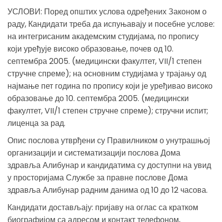
УСЛОВИ: Поред општих услова одређених Законом о
раду, Кандидати треба да испуњавају и посебне услове:
на интегрисаним академским студијама, по пропису
који уређује високо образовање, почев од 10.
септембра 2005. (медицински факултет, VII/1 степен
стручне спреме); на основним студијама у трајању од
најмање пет година по пропису који је уређивао високо
образовање до 10. септембра 2005. (медицински
факултет, VII/1 степен стручне спреме); стручни испит;
лиценца за рад.
Опис послова утврђени су Правилником о унутрашњој
организацији и систематизацији послова Дома
здравља Алибунар и кандидатима су доступни на увид
у просторијама Службе за правне послове Дома
здравља Алибунар радним данима од 10 до 12 часова.
Кандидати достављају: пријаву на оглас са кратком
биографијом са адресом и контакт телефоном,