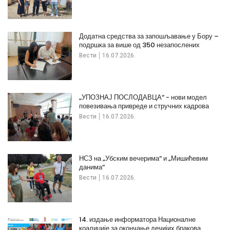
Додатна средства за запошљавање у Бору –
подршка за више од 350 незапослених
Вести
16.07.2026.
„УПОЗНАЈ ПОСЛОДАВЦА“ - нови модел
повезивања привреде и стручних кадрова
Вести
16.07.2026.
НСЗ на „Убским вечерима“ и „Мишићевим
данима“
Вести
16.07.2026.
14. издање информатора Националне
коалиције за окончање дечијих бракова