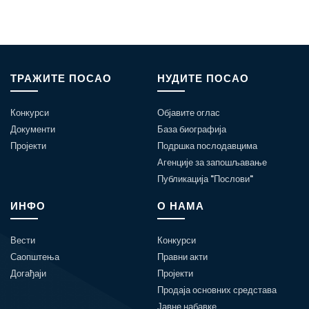
ТРАЖИТЕ ПОСАО
НУДИТЕ ПОСАО
Конкурси
Објавите оглас
Документи
База биографија
Пројекти
Подршка послодавцима
Агенције за запошљавање
Публикација "Послови"
ИНФО
О НАМА
Вести
Конкурси
Саопштења
Правни акти
Догађаји
Пројекти
Продаја основних средстава
Јавне набавке