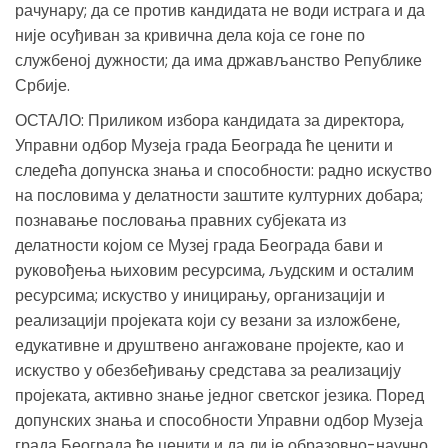
рачунару; да се против кандидата не води истрага и да
није осуђиван за кривична дела која се гоне по
службеној дужности; да има држављанство Републике
Србије.
ОСТАЛО: Приликом избора кандидата за директора,
Управни одбор Музеја града Београда ће ценити и
следећа допунска знања и способности: радно искуство
на пословима у делатности заштите културних добара;
познавање пословања правних субјеката из
делатности којом се Музеј града Београда бави и
руковођења њиховим ресурсима, људским и осталим
ресурсима; искуство у иницирању, организацији и
реализацији пројеката који су везани за изложбене,
едукативне и друштвено ангажоване пројекте, као и
искуство у обезбеђивању средстава за реализацију
пројеката, активно знање једног светског језика. Поред
допунских знања и способности Управни одбор Музеја
града Београда ће ценити и да ли је образовно-научно