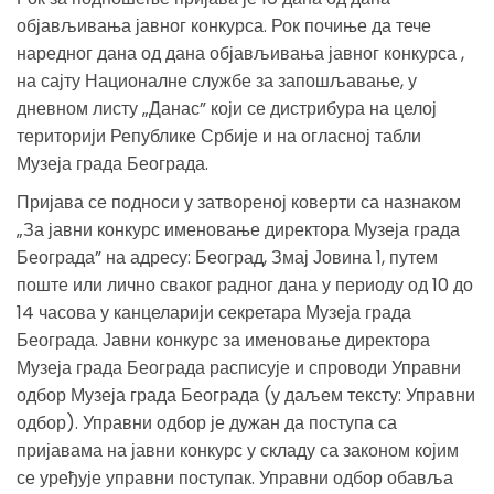
објављивања јавног конкурса. Рок почиње да тече
наредног дана од дана објављивања јавног конкурса ,
на сајту Националне службе за запошљавање, у
дневном листу „Данас” који се дистрибура на целој
територији Републике Србије и на огласној табли
Музеја града Београда.
Пријава се подноси у затвореној коверти са назнаком
„За јавни конкурс именовање директора Музеја града
Београда” на адресу: Београд, Змај Јовина 1, путем
поште или лично сваког радног дана у периоду од 10 до
14 часова у канцеларији секретара Музеја града
Београда. Јавни конкурс за именовање директора
Музеја града Београда расписује и спроводи Управни
одбор Музеја града Београда (у даљем тексту: Управни
одбор). Управни одбор је дужан да поступа са
пријавама на јавни конкурс у складу са законом којим
се уређује управни поступак. Управни одбор обавља