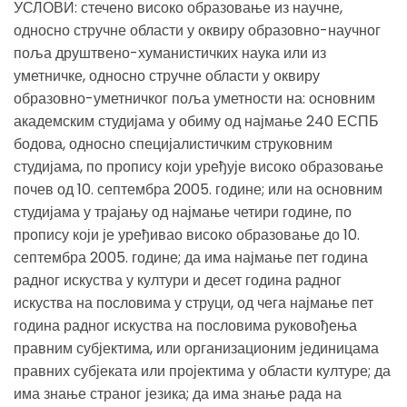
УСЛОВИ: стечено високо образовање из научне,
односно стручне области у оквиру образовно-научног
поља друштвено-хуманистичких наука или из
уметничке, односно стручне области у оквиру
образовно-уметничког поља уметности на: основним
академским студијама у обиму од најмање 240 ЕСПБ
бодова, односно специјалистичким струковним
студијама, по пропису који уређује високо образовање
почев од 10. септембра 2005. године; или на основним
студијама у трајању од најмање четири године, по
пропису који је уређивао високо образовање до 10.
септембра 2005. године; да има најмање пет година
радног искуства у култури и десет година радног
искуства на пословима у струци, од чега најмање пет
година радног искуства на пословима руковођења
правним субјектима, или организационим јединицама
правних субјеката или пројектима у области културе; да
има знање страног језика; да има знање рада на