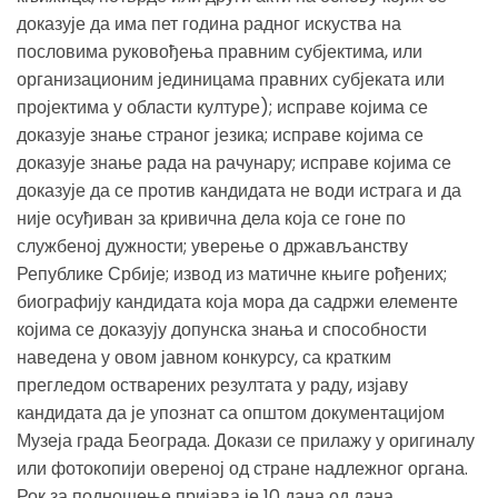
доказује да има пет година радног искуства на
пословима руковођења правним субјектима, или
организационим јединицама правних субјеката или
пројектима у области културе); исправе којима се
доказује знање страног језика; исправе којима се
доказује знање рада на рачунару; исправе којима се
доказује да се против кандидата не води истрага и да
није осуђиван за кривична дела која се гоне по
службеној дужности; уверење о држављанству
Републике Србије; извод из матичне књиге рођених;
биографију кандидата која мора да садржи елементе
којима се доказују допунска знања и способности
наведена у овом јавном конкурсу, са кратким
прегледом остварених резултата у раду, изјаву
кандидата да је упознат са општом документацијом
Музеја града Београда. Докази се прилажу у оригиналу
или фотокопији овереној од стране надлежног органа.
Рок за подношење пријава је 10 дана од дана