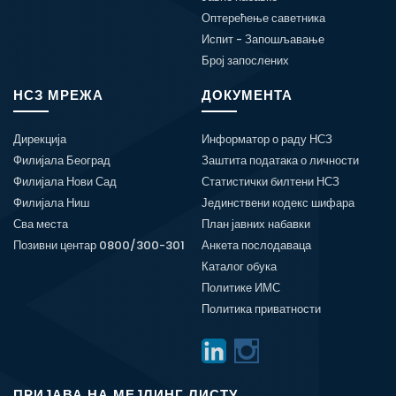
Оптерећење саветника
Испит - Запошљавање
Број запослених
НСЗ МРЕЖА
ДОКУМЕНТА
Дирекција
Информатор о раду НСЗ
Филијала Београд
Заштита података о личности
Филијала Нови Сад
Статистички билтени НСЗ
Филијала Ниш
Јединствени кодекс шифара
Сва места
План јавних набавки
Позивни центар 0800/300-301
Анкета послодаваца
Каталог обука
Политике ИМС
Политика приватности
ПРИЈАВА НА МЕЈЛИНГ ЛИСТУ