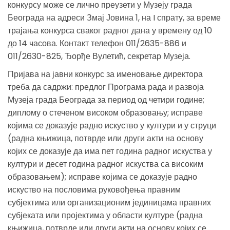
конкурсу може се лично преузети у Музеју града
Београда на адреси Змај Јовина 1, на I спрату, за време
трајања конкурса сваког радног дана у времену од 10
до 14 часова. Контакт телефон 011/2635-886 и
011/2630-825, Ђорђе Вулетић, секретар Музеја.
Пријава на јавни конкурс за именовање директора
треба да садржи: предлог Програма рада и развоја
Музеја града Београда за период од четири године;
диплому о стеченом високом образовању; исправе
којима се доказује радно искуство у култури и у струци
(радна књижица, потврде или други акти на основу
којих се доказује да има пет година радног искуства у
култури и десет година радног искуства са високим
образовањем); исправе којима се доказује радно
искуство на пословима руковођења правним
субјектима или организационим јединицама правних
субјеката или пројектима у области културе (радна
књижица, потврде или други акти на основу којих се