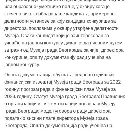
или образовно-уметничко поље, у оквиру кога је
стечено високо образовање кандидата, примерено
делатности установе за коју кандидат конкурише за
директора, пословима у оквиру утврђене делатности
Музеја. Сваки кандидат који је заинтересован за
учешће на јавном конкурсу дужан је да писаним путем
затражи од Музеја града Беогарада, за чијег директора
конкурише, општу документацију ради учешћа на
јавном конкурсу.
Општа документација обухвата: редован годишњи
финансијски извештај Музеја града Београда за 2022.
годину; програм рада и финансијски план Музеја за
2023. годину; Статут Музеја града Београда; Правилник
о организацији и систематизацији послова у Музеју
града Београда; модел уговора о раду директора,
податак о висини плате директора Музеја града
Беогарада. Општа документација ради учешћа на