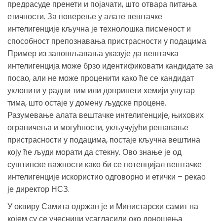
предрасуде пренети и појачати, што отвара питања
етичности. За поверење у алате вештачке
интелигенције кључна је технолошка писменост и
способност препознавања пристрасности у подацима.
Пример из запошљавања указује да вештачка
интелигенција може брзо идентификовати кандидате за
посао, али не може проценити како ће се кандидат
уклопити у радни тим или допринети хемији унутар
тима, што остаје у домену људске процене.
Разумевање алата вештачке интелигенције, њихових
ограничења и могућности, укључујући решавање
пристрасности у подацима, постаје кључна вештина
коју ће људи морати да стекну. Ово знање је од
суштинске важности како би се потенцијал вештачке
интелигенције искористио одговорно и етички – рекао
је директор НСЗ.
У оквиру Самита одржан је и Министарски самит на
којем су се учесници усагласили око доношења