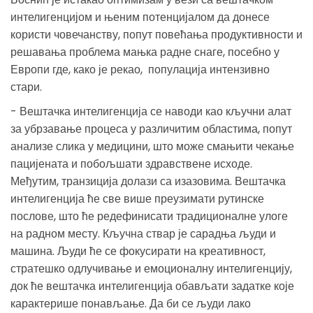
интелигенцијом и њеним потенцијалом да донесе
користи човечанству, попут повећања продуктивности и
решавања проблема мањка радне снаге, посебно у
Европи где, како је рекао, популација интензивно
стари.
- Вештачка интелигенција се наводи као кључни алат
за убрзавање процеса у различитим областима, попут
анализе слика у медицини, што може смањити чекање
пацијената и побољшати здравствене исходе.
Међутим, транзиција долази са изазовима. Вештачка
интелигенција ће све више преузимати рутинске
послове, што ће редефинисати традиционалне улоге
на радном месту. Кључна ствар је сарадња људи и
машина. Људи ће се фокусирати на креативност,
стратешко одлучивање и емоционалну интелигенцију,
док ће вештачка интелигенција обављати задатке које
карактерише понављање. Да би се људи лако