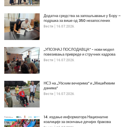
Додатна средства за запошљавање у Бору –
подршка за више од 350 незапослених
Вести
16.07.2026.
„УПОЗНАЈ ПОСЛОДАВЦА“ - нови модел
повезивања привреде и стручних кадрова
Вести
16.07.2026.
НСЗ на „Убским вечерима“ и „Мишићевим
данима“
Вести
16.07.2026.
14. издање информатора Националне
коалиције за окончање дечијих бракова