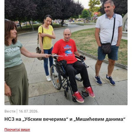
Вести
16.07.2026.
НСЗ на „Убским вечерима“ и „Мишићевим данима“
Прочитај више