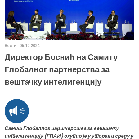
Вести
06.12.2024.
Директор Боснић на Самиту
Глобалног партнерства за
вештачку интелигенцију
Самит Глобалног партнерства за вештачку
интелигенцију (ГПАИ) окупио је у уторак и среду у