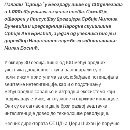
Палати "Србија" у Београду више од 130 делегата
и 1.000 стручњака из целог света. Самит је
отворен у присуству премијера Србије Милоша
Вучевића и председнице Народне скупштине
Србије Ане Брнабић, а један од учесника био је и
директор Националне службе за запошљавање
Милан Боснић.
У оквиру 30 сесија, више од 100 међународних
учесника дводневног скупа разговарали су о
политичким приступима за ослобађање потенцијала
вештачке интелигенције, као и о подстицању
међународне сарадње и изградњи екосистема који
подржавају етичке, инклузивне и одрживе иновације.
Они су се сагласили да је брзи развој вештачке
интелигенције довео до технолошке револуције.
Челник директората ОЕЦД-а Џери Шихан је поручио