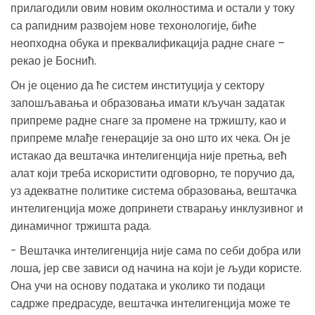
прилагодили овим новим околностима и остали у току
са рапидним развојем нове техонологије, биће
неопходна обука и преквалификација радне снаге –
рекао је Боснић.
Он је оценио да ће систем институција у сектору
запошљавања и образовања имати кључан задатак
припреме радне снаге за промене на тржишту, као и
припреме млађе генерације за оно што их чека. Он је
истакао да вештачка интелигенција није претња, већ
алат који треба искористити одговорно, те поручио да,
уз адекватне политике система образовања, вештачка
интелигенција може допринети стварању инклузивног и
динамичног тржишта рада.
- Вештачка интелигенција није сама по себи добра или
лоша, јер све зависи од начина на који је људи користе.
Она учи на основу података и уколико ти подаци
садрже предрасуде, вештачка интелигенција може те