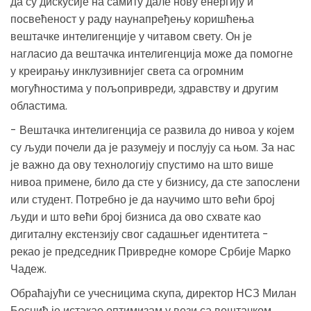
да су дискусије на самиту дале нову енергију и
посвећеност у раду наунапређењу коришћења
вештачке интелигенције у читавом свету. Он је
нагласио да вештачка интелигенција може да помогне
у креирању инклузивнијег света са огромним
могућностима у пољопривреди, здравству и другим
областима.
- Вештачка интелигенција се развила до нивоа у којем
су људи почели да је разумеју и послују са њом. За нас
је важно да ову технологију спустимо на што више
нивоа примене, било да сте у бизнису, да сте запослени
или студент. Потребно је да научимо што већи број
људи и што већи број бизниса да ово схвате као
дигиталну екстензију свог садашњег идентитета -
рекао је председник Привредне коморе Србије Марко
Чадеж.
Обраћајући се учесницима скупа, директор НСЗ Милан
Боснић је истакао оптимизам у вези са вештачком