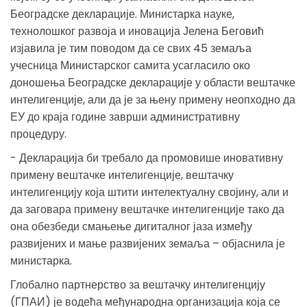
Београдске декларације. Министарка науке,
технолошког развоја и иновација Јелена Беговић
изјавила је тим поводом да се свих 45 земаља
учесница Министарског самита усагласило око
доношења Београдске декларације у области вештачке
интелигенције, али да је за њену примену неопходно да
ЕУ до краја године заврши административну
процедуру.
- Декларација би требало да промовише иновативну
примену вештачке интелигенције, вештачку
интелигенцију која штити интелектуалну својину, али и
да заговара примену вештачке интелигенције тако да
она обезбеди смањење дигиталног јаза између
развијених и мање развијених земаља – објаснила је
министарка.
Глобално партнерство за вештачку интелигенцију
(ГПАИ) је водећа међународна организација која се