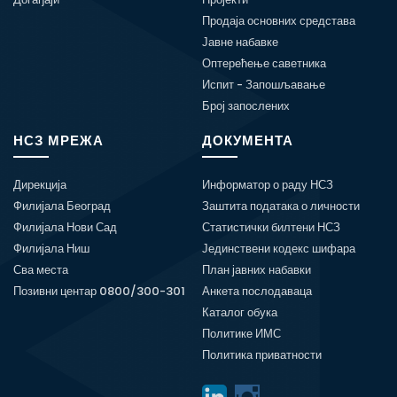
Продаја основних средстава
Јавне набавке
Оптерећење саветника
Испит - Запошљавање
Број запослених
НСЗ МРЕЖА
ДОКУМЕНТА
Дирекција
Информатор о раду НСЗ
Филијала Београд
Заштита података о личности
Филијала Нови Сад
Статистички билтени НСЗ
Филијала Ниш
Јединствени кодекс шифара
Сва места
План јавних набавки
Позивни центар 0800/300-301
Анкета послодаваца
Каталог обука
Политике ИМС
Политика приватности