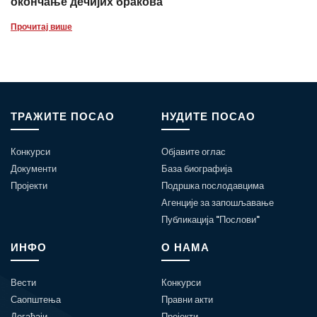
окончање дечијих бракова
Прочитај више
ТРАЖИТЕ ПОСАО
НУДИТЕ ПОСАО
Конкурси
Објавите оглас
Документи
База биографија
Пројекти
Подршка послодавцима
Агенције за запошљавање
Публикација "Послови"
ИНФО
О НАМА
Вести
Конкурси
Саопштења
Правни акти
Догађаји
Пројекти