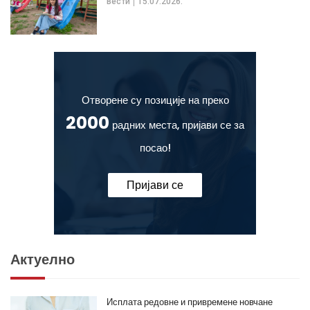
Вести
15.07.2026.
Отворене су позиције на преко
2000
радних места, пријави се за
посао!
Пријави се
Актуелно
Исплата редовне и привремене новчане