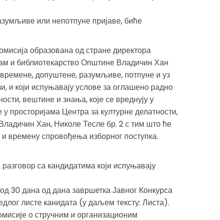
зумљиве или непотпуне пријаве, биће
омисија образована од стране директора
изам и библиотекарство Општине Владичин Хан
овремене, допуштене, разумљиве, потпуне и уз
и, и који испуњавају услове за оглашено радно
сти, вештине и знања, које се вреднују у
 у просторијама Центра за културне делатности,
ладичин Хан, Николе Тесле бр. 2 с тим што ће
 и времену спровођења изборног поступка.
 разговор са кандидатима који испуњавају
 од 30 дана од дана завршетка Јавног Конкурса
лог листе канидата (у даљем тексту: Листа).
мисије о стручним и организационим