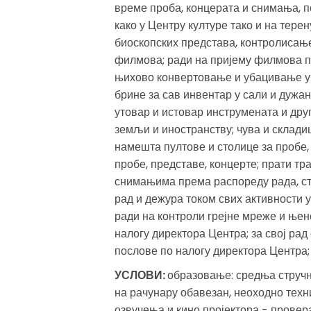
време проба, концерата и снимања, 
како у Центру културе тако и на тере
биоскопских представа, контролисањ
филмова; ради на пријему филмова п
њихово конвертовање и убацивање у 
брине за сав инвентар у сали и дужан
утовар и истовар инструмената и дру
земљи и иностранству; чува и склади
намешта пултове и столице за пробе,
пробе, представе, концерте; прати тр
снимањима према распореду рада, ст
рад и дежура током свих активности у
ради на контроли грејне мреже и ње
налогу директора Центра; за свој рад
послове по налогу директора Центра; 
УСЛОВИ:
образовање: средња стручн
на рачунару обавезан, неоходно тех
озвучења и кино пројектора - провер