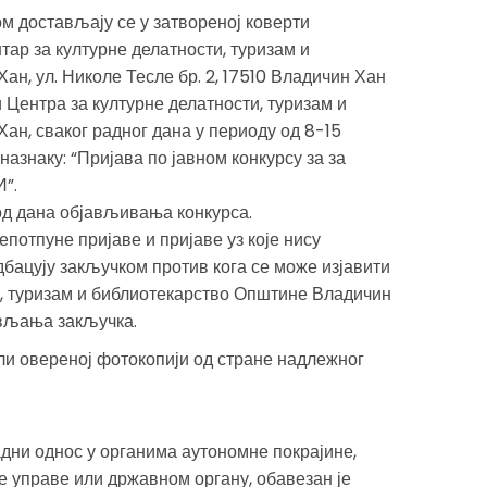
м достављају се у затвореној коверти
ар за културне делатности, туризам и
н, ул. Николе Тесле бр. 2, 17510 Владичин Хан
 Центра за културне делатности, туризам и
н, сваког радног дана у периоду од 8-15
назнаку: “Пријава по јавном конкурсу за за
”.
од дана објављивања конкурса.
отпуне пријаве и пријаве уз које нису
дбацују закључком против кога се може изјавити
и, туризам и библиотекарство Општине Владичин
ављања закључка.
ли овереној фотокопији од стране надлежног
адни однос у органима аутономне покрајине,
е управе или државном органу, обавезан је