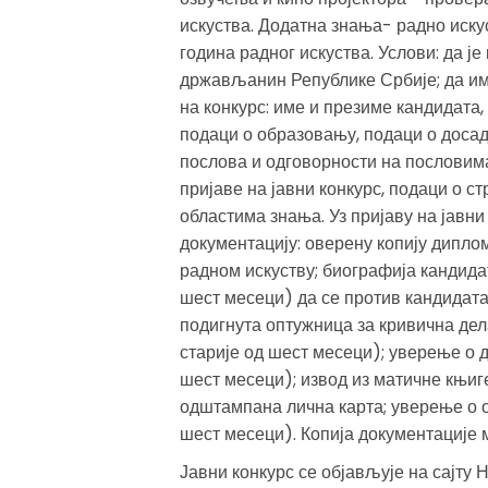
искуства. Додатна знања- радно иску
година радног искуства. Услови: да је
држављанин Републике Србије; да им
на конкурс: име и презиме кандидата
подаци о образовању, подаци о доса
послова и одговорности на пословим
пријаве на јавни конкурс, подаци о 
областима знања. Уз пријаву на јавни
документацију: оверену копију диплом
радном искуству; биографија кандида
шест месеци) да се против кандидата 
подигнута оптужница за кривична дела
старије од шест месеци); уверење о 
шест месеци); извод из матичне књиге
одштампана лична карта; уверење о о
шест месеци). Копија документације 
Јавни конкурс се објављује на сајт