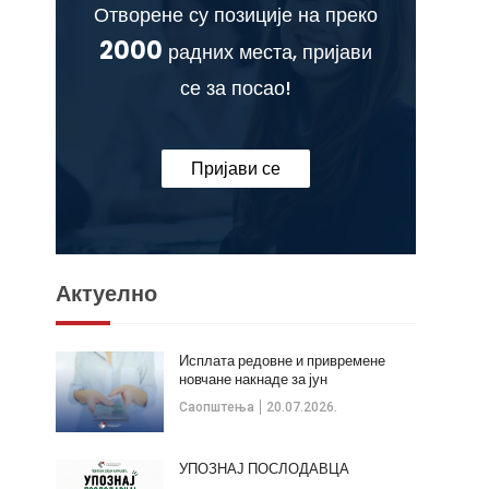
Отворене су позиције на преко
2000
радних места, пријави
се за посао!
Пријави се
Актуелно
Исплата редовне и привремене
новчане накнаде за јун
Саопштења
20.07.2026.
УПОЗНАЈ ПОСЛОДАВЦА