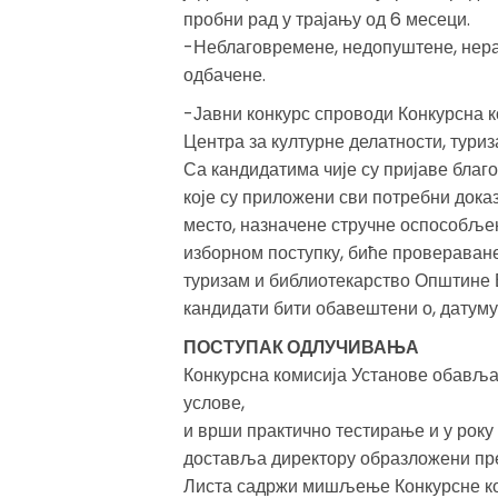
пробни рад у трајању од 6 месеци.
-Неблаговремене, недопуштене, нера
одбачене.
-Јавни конкурс спроводи Конкурсна к
Центра за културне делатности, тур
Са кандидатима чије су пријаве благ
које су приложени сви потребни доказ
место, назначене стручне оспособљено
изборном поступку, биће провераване
туризам и библиотекарство Општине В
кандидати бити обавештени о, датуму
ПОСТУПАК ОДЛУЧИВАЊА
Конкурсна комисија Установе обавља
услове,
и врши практично тестирање и у року
доставља директору образложени пред
Листа садржи мишљење Конкурсне ко