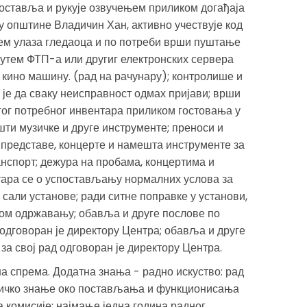
поставља и рукује озвучењем приликом догађаја
ну општине Владичин Хан, активно учествује код
ем улаза гледаоца и по потреби врши пуштање
утем ФТП-а или другиг електронских сервера
кино машину. (рад на рачунару); контролише и
 је да сваку неисправност одмах пријави; врши
гог потребног инвентара приликом гостовања у
шти музичке и друге инструменте; преноси и
 представе, концерте и намешта инструменте за
анспорт; дежура на пробама, концертима и
ара се о успостављању нормалних услова за
 сали установе; ради ситне поправке у установи,
ном одржавању; обавља и друге послове по
 одговоран је директору Центра; обавља и друге
за свој рад одговоран је директору Центра.
а спрема. Додатна знања - радно искуство: рад
ничко знање око постављања и функционисања
а комисије; најмање једна година радног