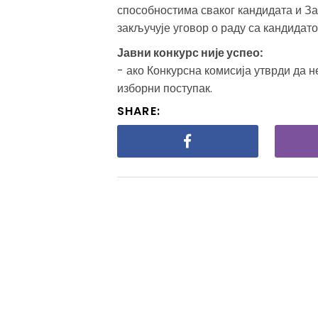
способностима сваког кандидата и З
закључује уговор о раду са кандидат
Јавни конкурс није успео:
- ако Конкурсна комисија утврди да н
изборни поступак.
SHARE: