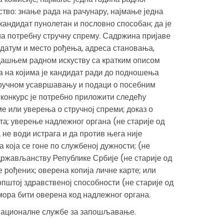
ство: знање рада на рачунару, најмање једна
 кандидат пунолетан и пословно способан; да је
а потребну стручну спрему. Садржина пријаве
, датум и место рођења, адреса становања,
дашњем радном искуству са кратким описом
а на којима је кандидат ради до подношења
стручном усавршавању и подаци о посебним
 конкурс је потребно приложити следећу
е или уверења о стручној спреми; доказ о
та; уверење надлежног органа (не старије од
не води истрага и да против њега није
 која се гоне по службеној дужности; (не
држављанству Републике Србије (не старије од
 рођених; оверена копија личне карте; или
пштој здравственој способности (не старије од
мора бити оверена код надлежног органа.
у Националне службе за запошљавање.