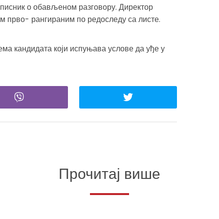
аписник о обављеном разговору. Директор
ом прво- рангираним по редоследу са листе.
ема кандидата који испуњава услове да уђе у
Прочитај више