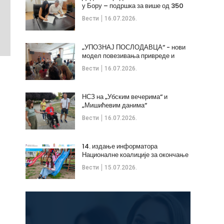
у Бору – подршка за више од 350
незапослених
Вести
16.07.2026.
„УПОЗНАЈ ПОСЛОДАВЦА“ - нови
модел повезивања привреде и
стручних кадрова
Вести
16.07.2026.
НСЗ на „Убским вечерима“ и
„Мишићевим данима“
Вести
16.07.2026.
14. издање информатора
Националне коалиције за окончање
дечијих бракова
Вести
15.07.2026.