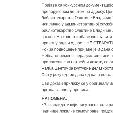
Пријаве са конкурсном документацијо
препорученом поштом на адресу: Цент
библиотекарство Општине Владичин Ха
или лично у административној служби
библиотекарство Општине Владичин Ха
часова. На коверти обавезно ставити 
пријем у радни однос – НЕ ОТВАРАТИ
Рок за подношење пријаве је 8 дана 
Неблаговремене, неразумљиве или неп
приложени сви потребни докази, се о
жалба Центру за културне делатност
Хан у року од три дана од дана дост
Сви докази прилажу се у оригиналу и
органа за оверу преписа.
НАПОМЕНА:
-За кандидате који нису заснивали р
јединице локалне самоуправе, градск