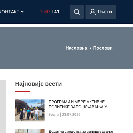
КОНТАКТ
ЋИР
LAT
Пријава
Насловна
Послови
Најновије вести
ПРОГРАМИ И МЕРЕ АКТИВНЕ
ПОЛИТИКЕ ЗАПОШЉАВАЊА У
ОПШТИНИ КЛАДОВО
Вести
23.07.2026.
Додатна средства за запошљавање