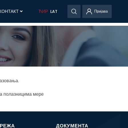
КОНТАКТ
ЋИР
LAT
Пријава
разовања.
за полазницима мере
МРЕЖА
ДОКУМЕНТА