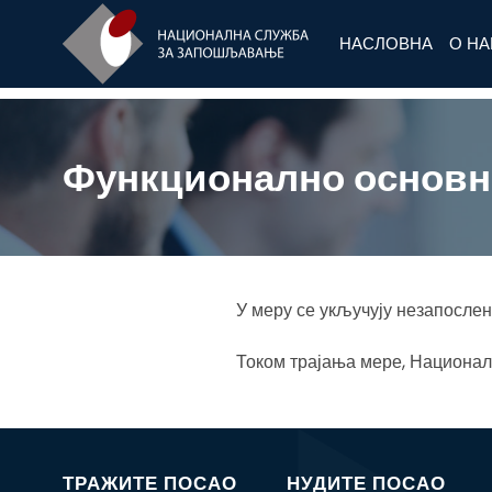
НАСЛОВНА
О Н
Функционално основн
У меру се укључују незапосле
Током трајања мере, Национал
ТРАЖИТЕ ПОСАО
НУДИТЕ ПОСАО