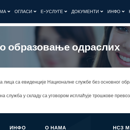
АМА
ОГЛАСИ
Е-УСЛУГЕ
ДОКУМЕНТИ
ИНФО
о образовање одраслих
на лица са евиденције Националне службе без основног об
на служба у складу са уговором исплаћује трошкове прево
ИНФО
О НАМА
НСЗ 