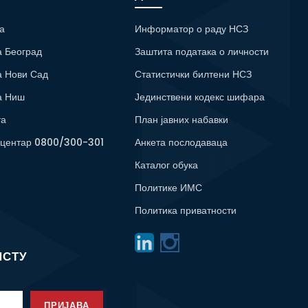
а
Информатор о раду НСЗ
а Београд
Заштита података о личности
а Нови Сад
Статистички билтени НСЗ
а Ниш
Јединствени кодекс шифара
та
План јавних набавки
 центар 0800/300-301
Анкета послодаваца
Каталог обука
Политике ИМС
Политика приватности
ИСТУ
ПРИЈАВА