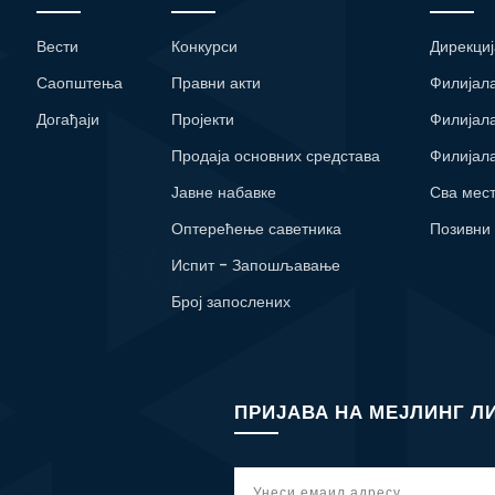
Вести
Конкурси
Дирекциј
Саопштења
Правни акти
Филијал
Догађаји
Пројекти
Филијал
Продаја основних средстава
Филијал
Јавне набавке
Сва мес
Оптерећење саветника
Позивни
Испит - Запошљавање
Број запослених
ПРИЈАВА НА МЕЈЛИНГ Л