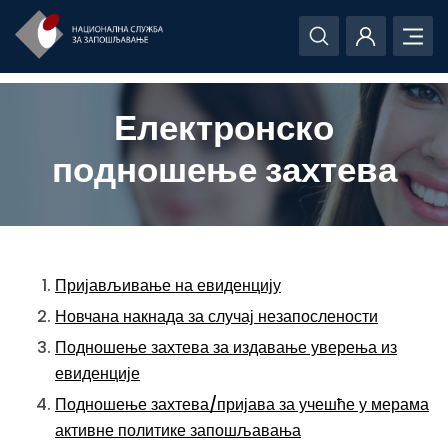
Електронско
подношење захтева
Пријављивање на евиденцију
Новчана накнада за случај незапослености
Подношење захтева за издавање уверења из
евиденције
Подношење захтева/пријава за учешће у мерама
активне политике запошљавања