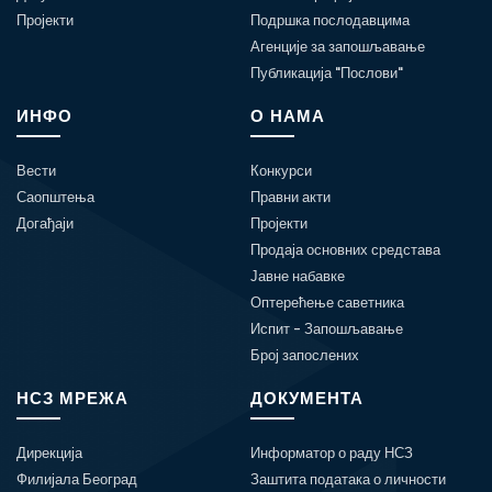
Пројекти
Подршка послодавцима
Агенције за запошљавање
Публикација "Послови"
ИНФО
О НАМА
Вести
Конкурси
Саопштења
Правни акти
Догађаји
Пројекти
Продаја основних средстава
Јавне набавке
Оптерећење саветника
Испит - Запошљавање
Број запослених
НСЗ МРЕЖА
ДОКУМЕНТА
Дирекција
Информатор о раду НСЗ
Филијала Београд
Заштита података о личности