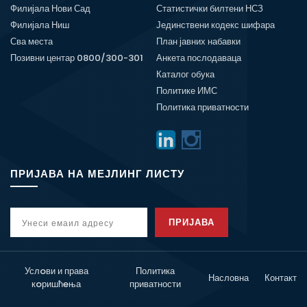
Филијала Нови Сад
Статистички билтени НСЗ
Филијала Ниш
Јединствени кодекс шифара
Сва места
План јавних набавки
Позивни центар 0800/300-301
Анкета послодаваца
Каталог обука
Политике ИМС
Политика приватности
ПРИЈАВА НА МЕЈЛИНГ ЛИСТУ
ПРИЈАВА
Услoви и права
Политика
Насловна
Контакт
кoришћeња
приватности