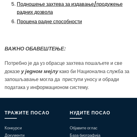
Подношење захтева за издавање/продужење
радних дозвола
Процена радне способности
ВАЖНО ОБАВЕШТЕЊЕ:
Потребно је да уз обрасце захтева пошаљете и све
у једном мејлу
доказе
како би Национална служба за
запошљавање могла да приступи уносу и обради
података у информационом систему.
ТРАЖИТЕ ПОСАО
НУДИТЕ ПОСАО
Конкурси
Објавите оглас
Документи
База биографија