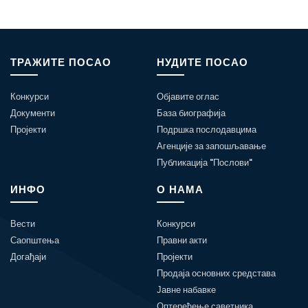
ТРАЖИТЕ ПОСАО
НУДИТЕ ПОСАО
Конкурси
Објавите оглас
Документи
База биографија
Пројекти
Подршка послодавцима
Агенције за запошљавање
Публикација "Послови"
ИНФО
О НАМА
Вести
Конкурси
Саопштења
Правни акти
Догађаји
Пројекти
Продаја основних средстава
Јавне набавке
Оптерећење саветника