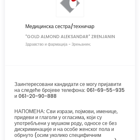
Медицинска сестра/техничар
"GOLD ALMOND ALEKSANDAR" ZRENJANIN
Здравство и фармација
-
Зрењанин;
Заинтересовани кандидати се могу пријавити
на следеће бројеве телефона: 061-69-55-935
и 061-20-90-888
НАПОМЕНА: Сви изрази, појмови, именице,
придеви и глаголи у огласима, који су
употребљени у мушком роду, односе се без
дискриминације и на особе женског пола и
обрнуто (осим уколико специфичним