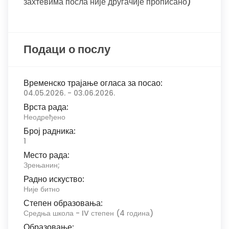
захтевима посла није другачије прописано)
Подаци о послу
Временско трајање огласа за посао:
04.05.2026. - 03.06.2026.
Врста рада:
Неодређено
Број радника:
1
Место рада:
Зрењанин;
Радно искуство:
Није битно
Степен образовања:
Средња школа - IV степен (4 година)
Образовање: