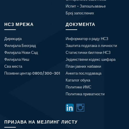
Испит - Запошљавање
Број запослених
НСЗ МРЕЖА
ДОКУМЕНТА
Дирекција
Информатор о раду НСЗ
Филијала Београд
Заштита података о личности
Филијала Нови Сад
Статистички билтени НСЗ
Филијала Ниш
Јединствени кодекс шифара
Сва места
План јавних набавки
Позивни центар 0800/300-301
Анкета послодаваца
Каталог обука
Политике ИМС
Политика приватности
ПРИЈАВА НА МЕЈЛИНГ ЛИСТУ