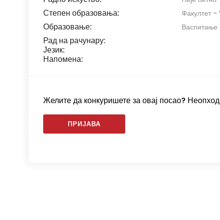
Степен образовања:
Факултет - 
Образовање:
Васпитање 
Рад на рачунару:
Језик:
Напомена:
Желите да конкуришете за овај посао? Неопходн
ПРИЈАВА