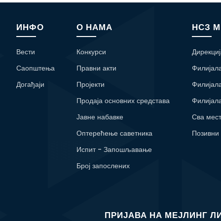
ИНФО
О НАМА
НСЗ 
Вести
Конкурси
Дирекциј
Саопштења
Правни акти
Филијал
Догађаји
Пројекти
Филијал
Продаја основних средстава
Филијал
Јавне набавке
Сва мес
Оптерећење саветника
Позивни
Испит - Запошљавање
Број запослених
ПРИЈАВА НА МЕЈЛИНГ Л