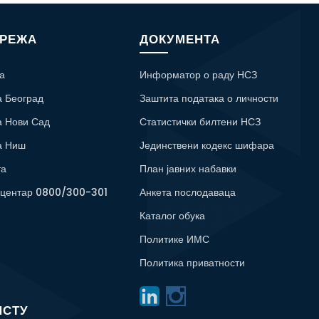
МРЕЖА
ДОКУМЕНТА
а
Информатор о раду НСЗ
а Београд
Заштита података о личности
а Нови Сад
Статистички билтени НСЗ
а Ниш
Јединствени кодекс шифара
та
План јавних набавки
 центар 0800/300-301
Анкета послодаваца
Каталог обука
Политике ИМС
Политика приватности
ИСТУ