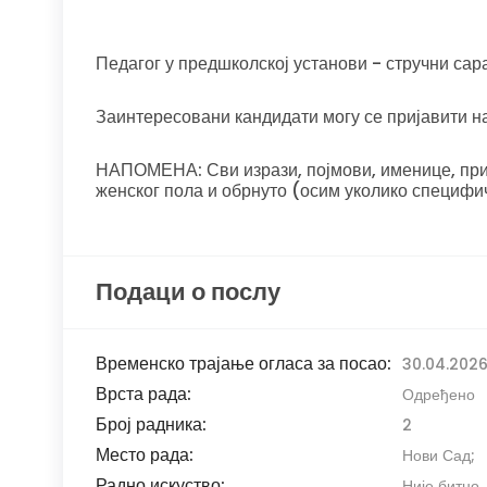
Педагог у предшколској установи - стручни сар
Заинтересовани кандидати могу се пријавити 
НАПОМЕНА: Сви изрази, појмови, именице, прид
женског пола и обрнуто (осим уколико специфи
Подаци о послу
Временско трајање огласа за посао:
30.04.2026
Врста рада:
Одређено
Број радника:
2
Место рада:
Нови Сад;
Радно искуство:
Није битно