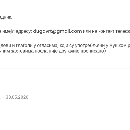
адник.
на имејл адресу: dugavrt@gmail.com или на контакт телеф
еви и глаголи у огласима, који су употребљени у мушком р
чним захтевима посла није другачије прописано)
. - 30.05.2026.