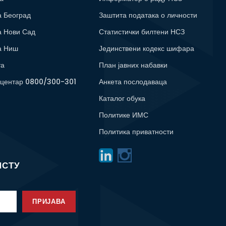
а Београд
Заштита података о личности
а Нови Сад
Статистички билтени НСЗ
а Ниш
Јединствени кодекс шифара
та
План јавних набавки
 центар 0800/300-301
Анкета послодаваца
Каталог обука
Политике ИМС
Политика приватности
ИСТУ
ПРИЈАВА