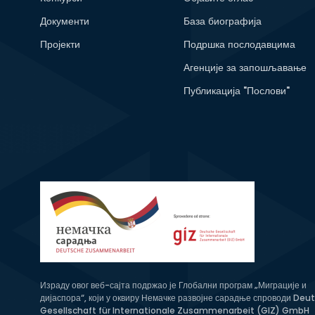
Документи
База биографија
Пројекти
Подршка послодавцима
Агенције за запошљавање
Публикација "Послови"
Израду овог веб-сајта подржао је Глобални програм „Миграције и
дијаспора“, који у оквиру Немачке развојне сарадње спроводи Deu
Gesellschaft für Internationale Zusammenarbeit (GIZ) GmbH