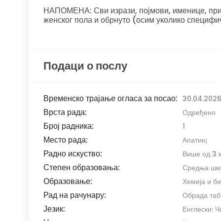
НАПОМЕНА: Сви изрази, појмови, именице, прид
женског пола и обрнуто (осим уколико специфи
Подаци о послу
Временско трајање огласа за посао:
30.04.2026
Врста рада:
Одређено
Број радника:
1
Место рада:
Апатин;
Радно искуство:
Више од 3 
Степен образовања:
Средња шко
Образовање:
Хемија и б
Рад на рачунару:
Обрада таб
Језик:
Енглески: 