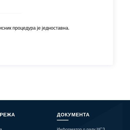
исник процедура је једноставна.
МРЕЖА
ДОКУМЕНТА
а
Информатор о раду НСЗ