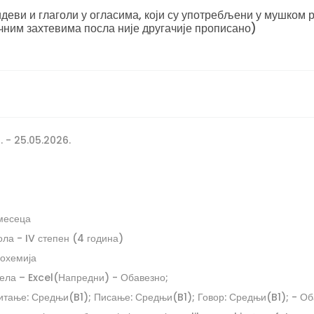
еви и глаголи у огласима, који су употребљени у мушком р
чним захтевима посла није другачије прописано)
. - 25.05.2026.
месеца
ла - IV степен (4 година)
иохемија
ела – Excel(Напредни) - Обавезно;
Читање: Средњи(B1); Писање: Средњи(B1); Говор: Средњи(B1); - О