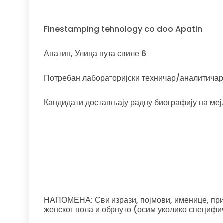
Finestamping tehnology co doo Apatin
Апатин, Улица пута свиле 6
Потребан лабораторијски техничар/аналитичар-
Кандидати достављају радну биографију на ме
НАПОМЕНА: Сви изрази, појмови, именице, прид
женског пола и обрнуто (осим уколико специфи