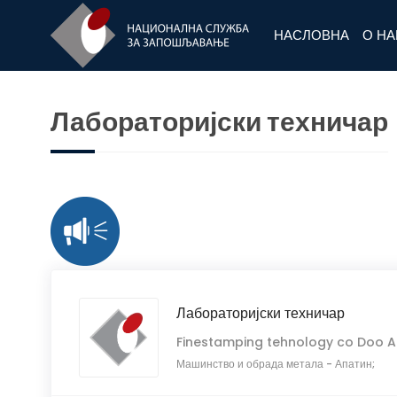
НАСЛОВНА
О Н
Лабораторијски техничар
Лабораторијски техничар
Finestamping tehnology co Doo A
Машинство и обрада метала
-
Апатин;