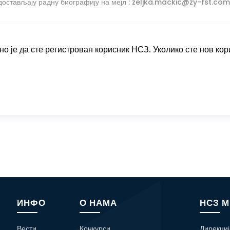
достављају радну биографију на мејл : zeljka.mackic@zy-fst.com
о је да сте регистрован корисник НСЗ. Уколико сте нов кор
ИНФО
О НАМА
НСЗ 
Вести
Конкурси
Дирекциј