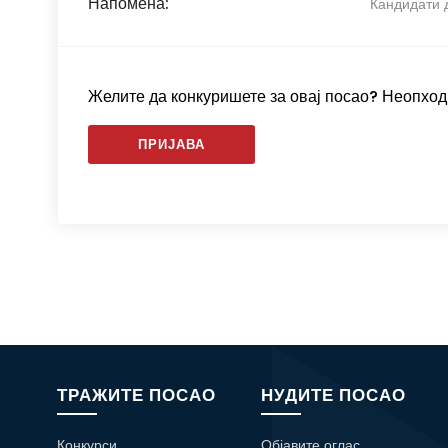
Напомена:
Кандидати 
Желите да конкуришете за овај посао? Неопходн
ПРИЈАВА
ТРАЖИТЕ ПОСАО
НУДИТЕ ПОСАО
Конкурси
Објавите оглас