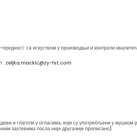
предност са искуством у производњи и контроли квалитет
јл : zeljka.mackic@zy-fst.com
еви и глаголи у огласима, који су употребљени у мушком р
чним захтевима посла није другачије прописано)