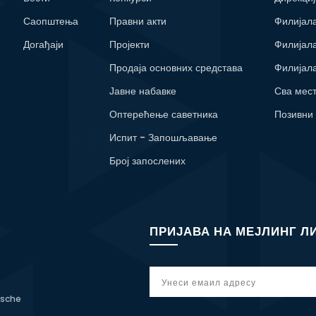
Саопштења
Правни акти
Филијал
Догађаји
Пројекти
Филијал
Продаја основних средстава
Филијал
Јавне набавке
Сва мес
Оптерећење саветника
Позивни
Испит - Запошљавање
Број запослених
ПРИЈАВА НА МЕЈЛИНГ Л
tsche